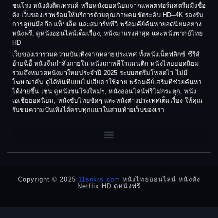
1984
1983
ชนโรง หนังดังติดเทรนด์ หรือหนังยอดนิยมจากแพลตฟอร์มสตรีมมิงชื่อ
Crime อาชญากรรม
ดัง เว็บของเราพร้อมให้บริการด้วยคุณภาพคมชัดระดับ HD–4K รองรับ
1982
1981
การดูบนมือถือ แท็บเล็ต และสมาร์ททีวี พร้อมคีย์ค้นหายอดนิยมอย่าง
Crime อาชญากรรม
1980
1978
หนังฟรี, ดูหนังออนไลน์เต็มเรื่อง, หนังมาแรงล่าสุด และหนังพากย์ไทย
HD
1977
1975
Cult Film
เว็บของเรารวมความบันเทิงจากหลายประเทศ ทั้งหนังเน็ตฟลิกซ์ ซีรีส์
1974
1973
อ้ายฉีอี้ หนังจีนกำลังภายใน หนังเกาหลีโรแมนติก หนังไทยยอดนิยม
Culture
รวมถึงหมวดหนังมาใหม่ประจำปี 2025 ระบบสตรีมโหลดไว ไม่มี
1972
1971
โฆษณาคั่น ดูได้ทันทีแบบไม่เสียค่าใช้จ่าย พร้อมคีย์เสริมที่ช่วยค้นหา
1970
1969
Dance เต้น
ได้ง่ายขึ้น เช่น ดูหนังชนโรงใหม่ๆ, หนังออนไลน์ฟรีไม่กระตุก, หนัง
เอเชียยอดนิยม, หนังซับไทยชัดๆ และหนังต่างประเทศเต็มเรื่อง ให้คุณ
1968
1964
Dark Comedy ตลกร้าย
รับชมความบันเทิงได้ครบทุกแนวในส่วนท้ายเว็บของเรา
1962
1960
DC
1956
1954
1950
1940
Detective
Detective สืบสวน
Copyright © 2025
11snkrs.com
หนังไทยออนไลน์ หนังดัง
Netflix HD ดูหนังฟรี
Detective สืบสวน
Disaster