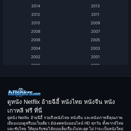
Based on a True Story เรื่องจริง
2014
2013
Based on Novel
2012
2011
2010
2009
Biography
2008
2007
Biography ชีวิตจริง
2006
2005
2004
2003
Black Comedy
2002
2001
Classic หนังคลาสสิก
2000
1999
1998
1997
Classic หนังคลาสสิก
1996
1995
Comedy ตลก
1994
1993
Comedy ตลก
1992
1991
ดูหนัง Netflix อ้ายฉีอี้ หนังไทย หนังจีน หนัง
1990
1989
เกาหลี ฟรี ที่นี่
Coming-of-Age
1988
1987
ดูหนัง Netflix อ้ายฉีอี้ รวมถึงหนังไทย หนังจีน และหนังเกาหลีคุณภาพ
Coming-of-age ชีวิตวัยรุ่น
เยี่ยมแบบดูฟรีบนเว็บเดียว อัปเดตหนังออนไลน์ HD ทุกวัน ทั้งพากย์ไทย
1986
1985
และซับไทย ให้คุณรับชมได้แบบเต็มเรื่องไม่สะดุด ไม่ว่าจะเป็นหนังใหม่