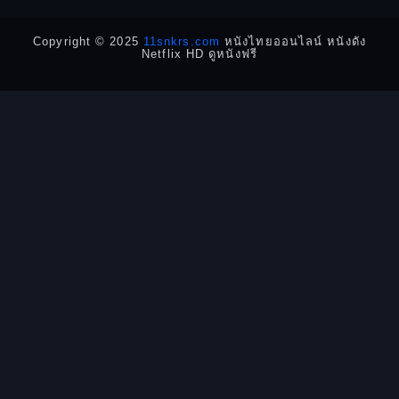
Detective สืบสวน
Copyright © 2025
11snkrs.com
หนังไทยออนไลน์ หนังดัง
Netflix HD ดูหนังฟรี
Detective สืบสวน
Disaster
Disney+
Documentary สารคดี
Documentary สารคดี
Drama ดราม่า
Drama ดราม่า
Dystopian
Emotional