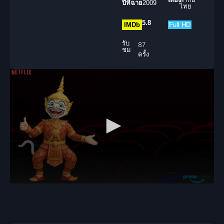
ปีที่ฉาย
2009
ไทย
5.8
IMDb
Full HD
รับ
87
ชม
ครั้ง