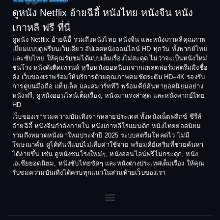
Comedy ตลก
1992
1991
ดูหนัง Netflix อ้ายฉีอี้ หนังไทย หนังจีน หนัง
1990
1989
เกาหลี ฟรี ที่นี่
Coming-of-Age
1988
1987
ดูหนัง Netflix อ้ายฉีอี้ รวมถึงหนังไทย หนังจีน และหนังเกาหลีคุณภาพ
Coming-of-age ชีวิตวัยรุ่น
เยี่ยมแบบดูฟรีบนเว็บเดียว อัปเดตหนังออนไลน์ HD ทุกวัน ทั้งพากย์ไทย
1986
1985
และซับไทย ให้คุณรับชมได้แบบเต็มเรื่องไม่สะดุด ไม่ว่าจะเป็นหนังใหม่
1984
1983
ชนโรง หนังดังติดเทรนด์ หรือหนังยอดนิยมจากแพลตฟอร์มสตรีมมิงชื่อ
Crime อาชญากรรม
ดัง เว็บของเราพร้อมให้บริการด้วยคุณภาพคมชัดระดับ HD–4K รองรับ
1982
1981
การดูบนมือถือ แท็บเล็ต และสมาร์ททีวี พร้อมคีย์ค้นหายอดนิยมอย่าง
Crime อาชญากรรม
1980
1978
หนังฟรี, ดูหนังออนไลน์เต็มเรื่อง, หนังมาแรงล่าสุด และหนังพากย์ไทย
HD
1977
1975
Cult Film
เว็บของเรารวมความบันเทิงจากหลายประเทศ ทั้งหนังเน็ตฟลิกซ์ ซีรีส์
1974
1973
อ้ายฉีอี้ หนังจีนกำลังภายใน หนังเกาหลีโรแมนติก หนังไทยยอดนิยม
Culture
รวมถึงหมวดหนังมาใหม่ประจำปี 2025 ระบบสตรีมโหลดไว ไม่มี
1972
1971
โฆษณาคั่น ดูได้ทันทีแบบไม่เสียค่าใช้จ่าย พร้อมคีย์เสริมที่ช่วยค้นหา
1970
1969
Dance เต้น
ได้ง่ายขึ้น เช่น ดูหนังชนโรงใหม่ๆ, หนังออนไลน์ฟรีไม่กระตุก, หนัง
เอเชียยอดนิยม, หนังซับไทยชัดๆ และหนังต่างประเทศเต็มเรื่อง ให้คุณ
1968
1964
Dark Comedy ตลกร้าย
รับชมความบันเทิงได้ครบทุกแนวในส่วนท้ายเว็บของเรา
1962
1960
DC
1956
1954
1950
1940
Detective