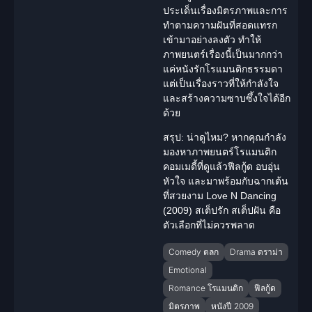
ประเด็นเรื่อง
มิตรภาพ
และการ
ทำตามความฝันที่สอดแทรก
เข้ามาอย่างลงตัว ทำให้
ภาพยนตร์เรื่องนี้เป็นมากกว่า
แค่หนังรักโรแมนติกธรรมดา
แต่เป็นเรื่องราวที่ให้กำลังใจ
และสร้างความ
ซาบซึ้ง
ใจได้อีก
ด้วย
สรุป: น่าดูไหม?
หากคุณกำลัง
มองหาภาพยนตร์โรแมนติก
คอมเมดี้ที่ดูแล้ว
ฟีลกู้ด
อบอุ่น
หัวใจ และมาพร้อมกับฉากเต้น
ที่สวยงาม Love N Dancing
(2009) สเต็ปรัก สเต็ปฝัน คือ
ตัวเลือกที่ไม่ควรพลาด
Comedy ตลก
Drama ดราม่า
Emotional
Romance โรแมนติก
ฟีลกู้ด
มิตรภาพ
หนังปี 2009