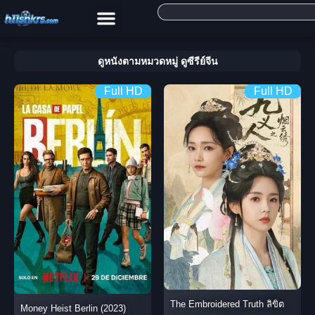
ดูหนังตามหมวดหมู่ ดูซีรีย์จีน
Full HD
Full HD
The Embroidered Truth ลิขิต
Money Heist Berlin (2023)