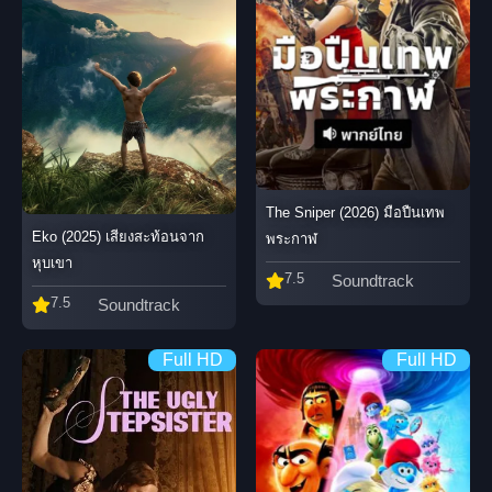
The Sniper (2026) มือปืนเทพ
Eko (2025) เสียงสะท้อนจาก
พระกาฬ
หุบเขา
7.5
Soundtrack
7.5
Soundtrack
Full HD
Full HD