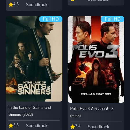
4.6
Soundtrack
Full HD
Full HD
In the Land of Saints and
Polis Evo 3 ตำรวจระห่ำ 3
Sinners (2023)
(2023)
8.3
Soundtrack
7.4
Soundtrack