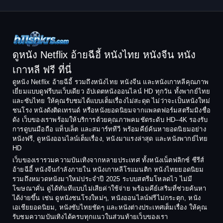
1998
1997
Classic หนังคลาสสิก
1996
1995
Comedy ตลก
1994
1993
Comedy ตลก
1992
1991
ดูหนัง Netflix อ้ายฉีอี้ หนังไทย หนังจีน หนัง
1990
1989
เกาหลี ฟรี ที่นี่
Coming-of-Age
1988
1987
ดูหนัง Netflix อ้ายฉีอี้ รวมถึงหนังไทย หนังจีน และหนังเกาหลีคุณภาพ
Coming-of-age ชีวิตวัยรุ่น
เยี่ยมแบบดูฟรีบนเว็บเดียว อัปเดตหนังออนไลน์ HD ทุกวัน ทั้งพากย์ไทย
1986
1985
และซับไทย ให้คุณรับชมได้แบบเต็มเรื่องไม่สะดุด ไม่ว่าจะเป็นหนังใหม่
1984
1983
ชนโรง หนังดังติดเทรนด์ หรือหนังยอดนิยมจากแพลตฟอร์มสตรีมมิงชื่อ
Crime อาชญากรรม
ดัง เว็บของเราพร้อมให้บริการด้วยคุณภาพคมชัดระดับ HD–4K รองรับ
1982
1981
การดูบนมือถือ แท็บเล็ต และสมาร์ททีวี พร้อมคีย์ค้นหายอดนิยมอย่าง
Crime อาชญากรรม
1980
1978
หนังฟรี, ดูหนังออนไลน์เต็มเรื่อง, หนังมาแรงล่าสุด และหนังพากย์ไทย
HD
1977
1975
Cult Film
เว็บของเรารวมความบันเทิงจากหลายประเทศ ทั้งหนังเน็ตฟลิกซ์ ซีรีส์
1974
1973
อ้ายฉีอี้ หนังจีนกำลังภายใน หนังเกาหลีโรแมนติก หนังไทยยอดนิยม
Culture
รวมถึงหมวดหนังมาใหม่ประจำปี 2025 ระบบสตรีมโหลดไว ไม่มี
1972
1971
โฆษณาคั่น ดูได้ทันทีแบบไม่เสียค่าใช้จ่าย พร้อมคีย์เสริมที่ช่วยค้นหา
1970
1969
Dance เต้น
ได้ง่ายขึ้น เช่น ดูหนังชนโรงใหม่ๆ, หนังออนไลน์ฟรีไม่กระตุก, หนัง
เอเชียยอดนิยม, หนังซับไทยชัดๆ และหนังต่างประเทศเต็มเรื่อง ให้คุณ
1968
1964
Dark Comedy ตลกร้าย
รับชมความบันเทิงได้ครบทุกแนวในส่วนท้ายเว็บของเรา