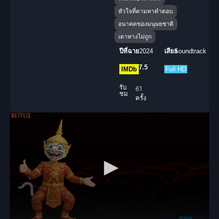
หัวใจที่ตามหาคำตอบ
อนาคตของมนุษยชาติ
เดาทางไม่ถูก
ปีที่ฉาย
2024
เสียง
Soundtrack
7.5
IMDb
Full HD
รับ
61
ชม
ครั้ง