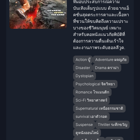
ที่มอบประสบการณ์ความ
บันเทิงเต็มรูปแบบ ด้วยฉากแอ็
คชั่นสุดตระการตาและเนื้อหา
ที่ชวนให้ขบคิดถึงความเปราะ
บางของชีวิตมนุษย์ เหมาะ
สำหรับคอหนังแนวภัยพิบัติที่
ต้องการความตื่นเต้นเร้าใจ
และงานภาพระดับฮอลลีวูด.
Action บู๊
Adventure ผจญภัย
Disaster
Drama ดราม่า
Dystopian
Psychological จิตวิทยา
Romance โรแมนติก
Sci-Fi วิทยาศาสตร์
Supernatural เหนือธรรมชาติ
survival เอาตัวรอด
Suspense
Thriller ระทึกขวัญ
ดูหนังออนไลน์