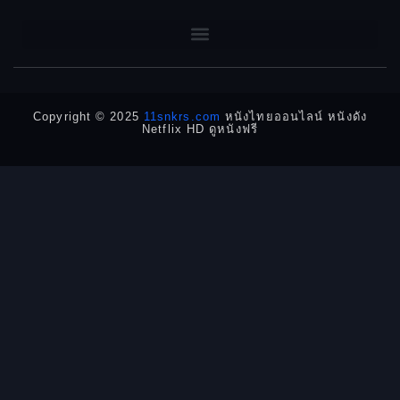
1962
1960
DC
1956
1954
1950
1940
Detective
Detective สืบสวน
Copyright © 2025
11snkrs.com
หนังไทยออนไลน์ หนังดัง
Netflix HD ดูหนังฟรี
Detective สืบสวน
Disaster
Disney+
Documentary สารคดี
Documentary สารคดี
Drama ดราม่า
Drama ดราม่า