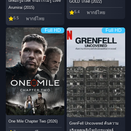
เลิฟอะรูมิไลค์ รักอะไรไม่รู้ Love
GOLD โกลด์ (2022)
Arumirai (2015)
5.4
พากย์ไทย
5.5
พากย์ไทย
Full HD
Full HD
One Mile Chapter Two (2026)
GrenFell Uncovered ค้นความ
จริงเหตุเพลิงไหม้เกรมเฟลล์