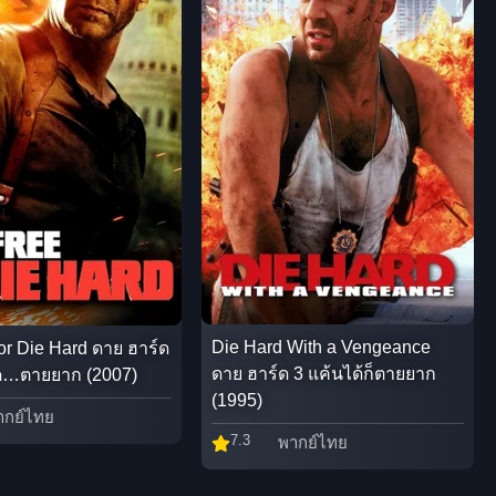
Die Hard With a Vengeance
or Die Hard ดาย ฮาร์ด
ดาย ฮาร์ด 3 แค้นได้ก็ตายยาก
ึด…ตายยาก (2007)
(1995)
ากย์ไทย
7.3
พากย์ไทย