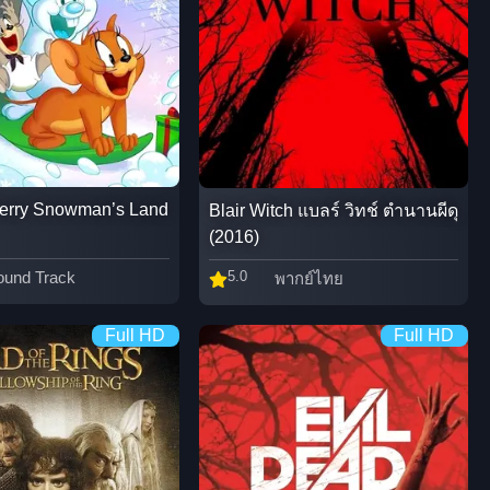
erry Snowman’s Land
Blair Witch แบลร์ วิทช์ ตำนานผีดุ
(2016)
ound Track
5.0
พากย์ไทย
Full HD
Full HD