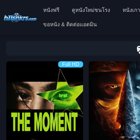
หนังฟรี
ดูหนังใหม่ชนโรง
หนังเกา
ขอหนัง & ติดต่อแอดมิน
Full HD