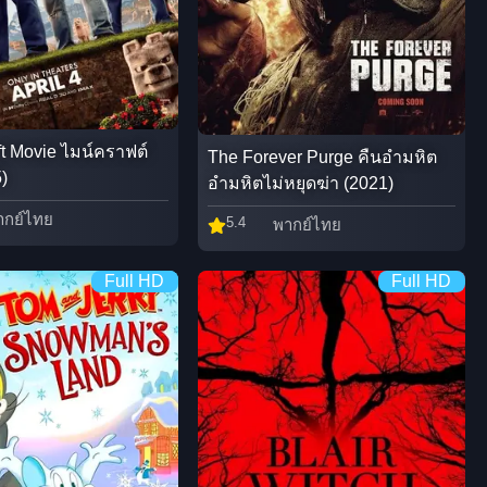
ft Movie ไมน์คราฟต์
The Forever Purge คืนอำมหิต
5)
อำมหิตไม่หยุดฆ่า (2021)
ากย์ไทย
5.4
พากย์ไทย
Full HD
Full HD