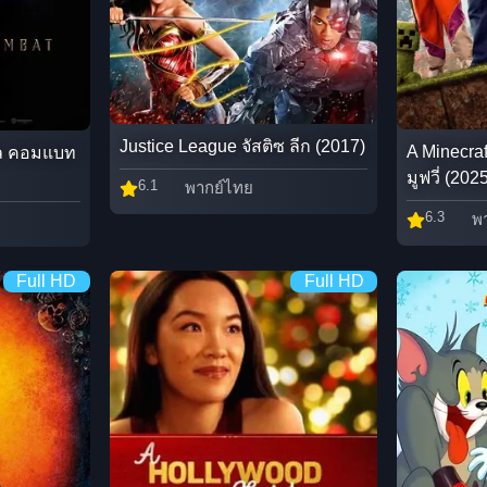
Justice League จัสติซ ลีก (2017)
A Minecra
ัล คอมแบท
มูฟวี่ (202
6.1
พากย์ไทย
6.3
พ
Full HD
Full HD