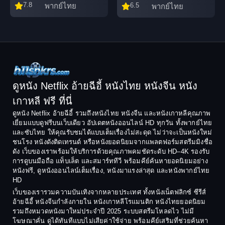
7.8
6.5
พากย์ไทย
พากย์ไทย
ดูหนัง Netflix อ้ายฉีอี้ หนังไทย หนังจีน หนัง
เกาหลี ฟรี ที่นี่
ดูหนัง Netflix อ้ายฉีอี้ รวมถึงหนังไทย หนังจีน และหนังเกาหลีคุณภาพ
เยี่ยมแบบดูฟรีบนเว็บเดียว อัปเดตหนังออนไลน์ HD ทุกวัน ทั้งพากย์ไทย
และซับไทย ให้คุณรับชมได้แบบเต็มเรื่องไม่สะดุด ไม่ว่าจะเป็นหนังใหม่
ชนโรง หนังดังติดเทรนด์ หรือหนังยอดนิยมจากแพลตฟอร์มสตรีมมิงชื่อ
ดัง เว็บของเราพร้อมให้บริการด้วยคุณภาพคมชัดระดับ HD–4K รองรับ
การดูบนมือถือ แท็บเล็ต และสมาร์ททีวี พร้อมคีย์ค้นหายอดนิยมอย่าง
หนังฟรี, ดูหนังออนไลน์เต็มเรื่อง, หนังมาแรงล่าสุด และหนังพากย์ไทย
HD
เว็บของเรารวมความบันเทิงจากหลายประเทศ ทั้งหนังเน็ตฟลิกซ์ ซีรีส์
อ้ายฉีอี้ หนังจีนกำลังภายใน หนังเกาหลีโรแมนติก หนังไทยยอดนิยม
รวมถึงหมวดหนังมาใหม่ประจำปี 2025 ระบบสตรีมโหลดไว ไม่มี
โฆษณาคั่น ดูได้ทันทีแบบไม่เสียค่าใช้จ่าย พร้อมคีย์เสริมที่ช่วยค้นหา