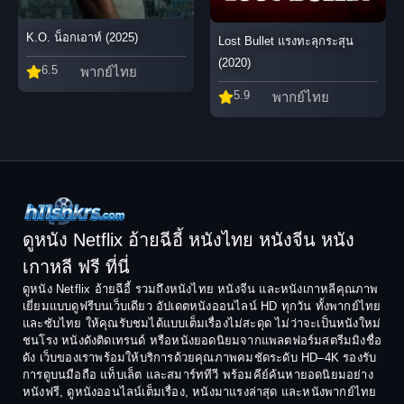
K.O. น็อกเอาท์ (2025)
Lost Bullet แรงทะลุกระสุน
(2020)
6.5
พากย์ไทย
5.9
พากย์ไทย
ดูหนัง Netflix อ้ายฉีอี้ หนังไทย หนังจีน หนัง
เกาหลี ฟรี ที่นี่
ดูหนัง Netflix อ้ายฉีอี้ รวมถึงหนังไทย หนังจีน และหนังเกาหลีคุณภาพ
เยี่ยมแบบดูฟรีบนเว็บเดียว อัปเดตหนังออนไลน์ HD ทุกวัน ทั้งพากย์ไทย
และซับไทย ให้คุณรับชมได้แบบเต็มเรื่องไม่สะดุด ไม่ว่าจะเป็นหนังใหม่
ชนโรง หนังดังติดเทรนด์ หรือหนังยอดนิยมจากแพลตฟอร์มสตรีมมิงชื่อ
ดัง เว็บของเราพร้อมให้บริการด้วยคุณภาพคมชัดระดับ HD–4K รองรับ
การดูบนมือถือ แท็บเล็ต และสมาร์ททีวี พร้อมคีย์ค้นหายอดนิยมอย่าง
หนังฟรี, ดูหนังออนไลน์เต็มเรื่อง, หนังมาแรงล่าสุด และหนังพากย์ไทย