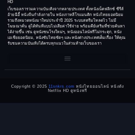
HD
เว็บของเรารวมความบันเทิงจากหลายประเทศ ทั้งหนังเน็ตฟลิกซ์ ซีรีส์
อ้ายฉีอี้ หนังจีนกำลังภายใน หนังเกาหลีโรแมนติก หนังไทยยอดนิยม
รวมถึงหมวดหนังมาใหม่ประจำปี 2025 ระบบสตรีมโหลดไว ไม่มี
โฆษณาคั่น ดูได้ทันทีแบบไม่เสียค่าใช้จ่าย พร้อมคีย์เสริมที่ช่วยค้นหา
ได้ง่ายขึ้น เช่น ดูหนังชนโรงใหม่ๆ, หนังออนไลน์ฟรีไม่กระตุก, หนัง
เอเชียยอดนิยม, หนังซับไทยชัดๆ และหนังต่างประเทศเต็มเรื่อง ให้คุณ
รับชมความบันเทิงได้ครบทุกแนวในส่วนท้ายเว็บของเรา
Copyright © 2025
11snkrs.com
หนังไทยออนไลน์ หนังดัง
Netflix HD ดูหนังฟรี