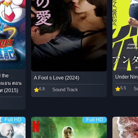
 the
Under Nin
A Fool s Love (2024)
เอมอน ตอน
5.5
S
6.8
Sound Track
าศ (2015)
Full HD
Full HD