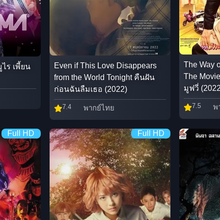
The Way o
Even if This Love Disappears
ไร เพี้ยน
The Movie 
from the World Tonight คืนฝัน
มูฟวี่ (202
ก่อนฉันลืมเธอ (2022)
7.5
พ
7.4
พากย์ไทย
Full HD
Full HD