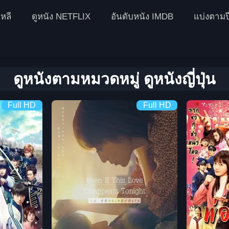
หลี
ดูหนัง NETFLIX
อันดับหนัง IMDB
แบ่งตามป
ดูหนังตามหมวดหมู่ ดูหนังญี่ปุ่น
Full HD
Full HD