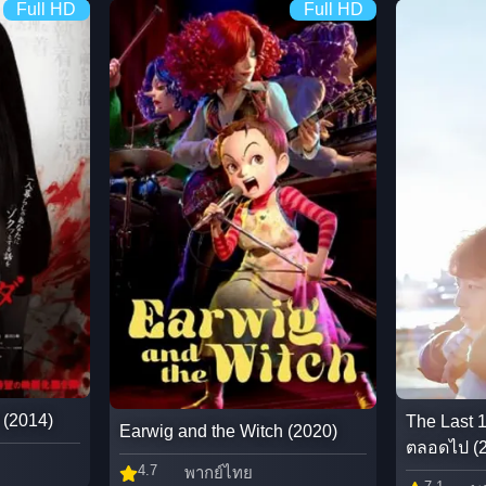
Full HD
Full HD
 (2014)
The Last 
Earwig and the Witch (2020)
ตลอดไป (
4.7
พากย์ไทย