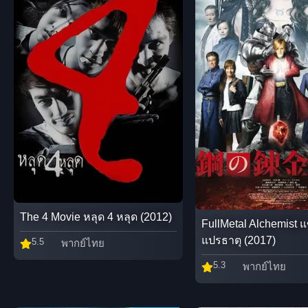
The 4 Movie หลุด 4 หลุด (2012)
FullMetal Alchemist
แปรธาตุ (2017)
5.5
พากย์ไทย
5.3
พากย์ไทย