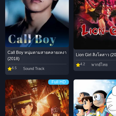
Call Boy หนุ่มตามสายคลายเหงา
Lion Girl สิงโตสาว (2
(2018)
4.2
พากย์ไทย
6.5
Sound Track
Full HD