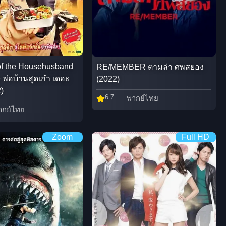
f the Househusband
RE/MEMBER ตามล่า ศพสยอง
พ่อบ้านสุดเก๋า เดอะ
(2022)
2)
6.7
พากย์ไทย
ากย์ไทย
Zoom
Full HD