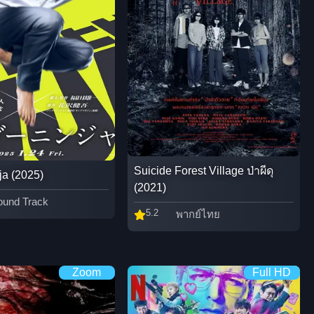
Suicide Forest Village ป่าผีดุ
ja (2025)
(2021)
ound Track
5.2
พากย์ไทย
Zoom
Full HD