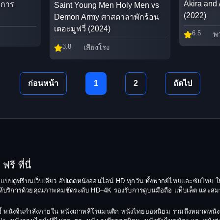
Akira and 
าการ
Saint Young Men Holy Men vs
(2022)
Demon Army ศาสดาลาพักร้อน
เดอะมูฟวี่ (2024)
6.5
พ
3.8
เสียงโรง
ก่อนหน้า
1
2
ถัดไป
รี ที่นี่
ยมแบบดูฟรีบนเว็บเดียว อัปเดตหนังออนไลน์ HD ทุกวัน ทั้งพากย์ไทยและซับไทย ให
บริการด้วยคุณภาพคมชัดระดับ HD–4K รองรับการดูบนมือถือ แท็บเล็ต และสมาร์ทท
ยฉีอี้ หนังจีนกำลังภายใน หนังเกาหลีโรแมนติก หนังไทยยอดนิยม รวมถึงหมวดหน