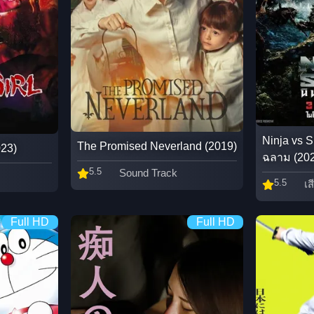
Ninja vs 
The Promised Neverland (2019)
023)
ฉลาม (20
5.5
Sound Track
5.5
เส
Full HD
Full HD