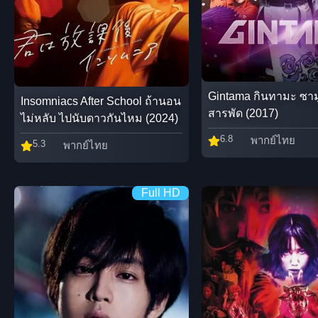
Gintama กินทามะ ซามู
Insomniacs After School ถ้านอน
สารพัด (2017)
ไม่หลับ ไปนับดาวกันไหม (2024)
6.8
พากย์ไทย
5.3
พากย์ไทย
Full HD