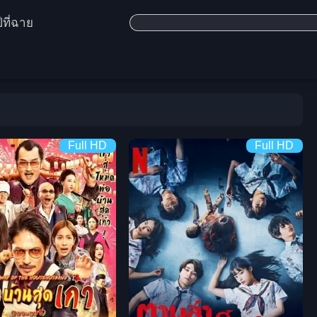
ีที่ฉาย
Full HD
Full HD