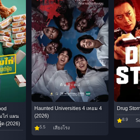
Haunted Universities 4 เทอม 4
Drug Stor
ood
(2026)
์มไก่ แผน
8.9
S
้ด (2026)
5.5
เสียงโรง