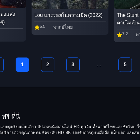
โมงแห่ง
Lou แกะรอยในความมืด (2022)
The Stunt
4)
ตายไม่เป็น
6.5
พากย์ไทย
7.2
พ
1
2
3
…
5
รี ที่นี่
ยมแบบดูฟรีบนเว็บเดียว อัปเดตหนังออนไลน์ HD ทุกวัน ทั้งพากย์ไทยและซับไทย ให
บริการด้วยคุณภาพคมชัดระดับ HD–4K รองรับการดูบนมือถือ แท็บเล็ต และสมาร์ทท