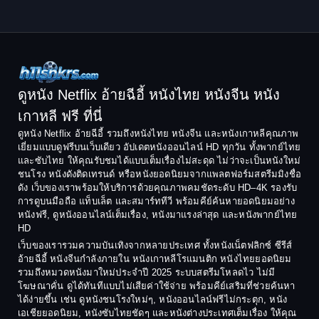
ดูหนัง Netflix อ้ายฉีอี้ หนังไทย หนังจีน หนัง
เกาหลี ฟรี ที่นี่
ดูหนัง Netflix อ้ายฉีอี้ รวมถึงหนังไทย หนังจีน และหนังเกาหลีคุณภาพ
เยี่ยมแบบดูฟรีบนเว็บเดียว อัปเดตหนังออนไลน์ HD ทุกวัน ทั้งพากย์ไทย
และซับไทย ให้คุณรับชมได้แบบเต็มเรื่องไม่สะดุด ไม่ว่าจะเป็นหนังใหม่
ชนโรง หนังดังติดเทรนด์ หรือหนังยอดนิยมจากแพลตฟอร์มสตรีมมิงชื่อ
ดัง เว็บของเราพร้อมให้บริการด้วยคุณภาพคมชัดระดับ HD–4K รองรับ
การดูบนมือถือ แท็บเล็ต และสมาร์ททีวี พร้อมคีย์ค้นหายอดนิยมอย่าง
หนังฟรี, ดูหนังออนไลน์เต็มเรื่อง, หนังมาแรงล่าสุด และหนังพากย์ไทย
HD
เว็บของเรารวมความบันเทิงจากหลายประเทศ ทั้งหนังเน็ตฟลิกซ์ ซีรีส์
อ้ายฉีอี้ หนังจีนกำลังภายใน หนังเกาหลีโรแมนติก หนังไทยยอดนิยม
รวมถึงหมวดหนังมาใหม่ประจำปี 2025 ระบบสตรีมโหลดไว ไม่มี
โฆษณาคั่น ดูได้ทันทีแบบไม่เสียค่าใช้จ่าย พร้อมคีย์เสริมที่ช่วยค้นหา
ได้ง่ายขึ้น เช่น ดูหนังชนโรงใหม่ๆ, หนังออนไลน์ฟรีไม่กระตุก, หนัง
เอเชียยอดนิยม, หนังซับไทยชัดๆ และหนังต่างประเทศเต็มเรื่อง ให้คุณ