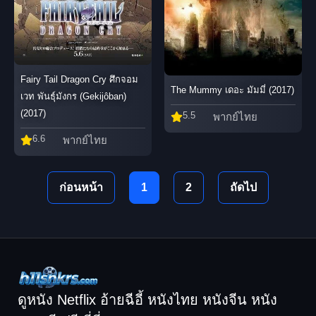
Fairy Tail Dragon Cry ศึกจอม
The Mummy เดอะ มัมมี่ (2017)
เวท พันธุ์มังกร (Gekijôban)
(2017)
5.5
พากย์ไทย
6.6
พากย์ไทย
ก่อนหน้า
1
2
ถัดไป
ดูหนัง Netflix อ้ายฉีอี้ หนังไทย หนังจีน หนัง