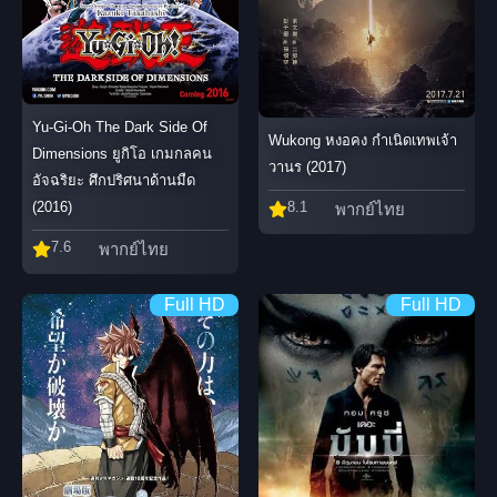
Yu-Gi-Oh The Dark Side Of
Wukong หงอคง กำเนิดเทพเจ้า
Dimensions ยูกิโอ เกมกลคน
วานร (2017)
อัจฉริยะ ศึกปริศนาด้านมืด
(2016)
8.1
พากย์ไทย
7.6
พากย์ไทย
Full HD
Full HD