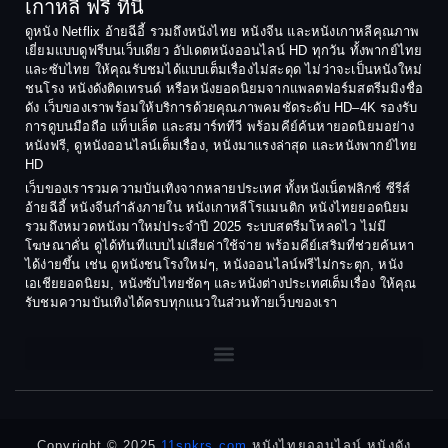
เกาหลี ฟรี ที่นี่
ดูหนัง Netflix อ้ายฉีอี้ รวมถึงหนังไทย หนังจีน และหนังเกาหลีคุณภาพ
เยี่ยมแบบดูฟรีบนเว็บเดียว อัปเดตหนังออนไลน์ HD ทุกวัน ทั้งพากย์ไทย
และซับไทย ให้คุณรับชมได้แบบเต็มเรื่องไม่สะดุด ไม่ว่าจะเป็นหนังใหม่
ชนโรง หนังดังติดเทรนด์ หรือหนังยอดนิยมจากแพลตฟอร์มสตรีมมิงชื่อ
ดัง เว็บของเราพร้อมให้บริการด้วยคุณภาพคมชัดระดับ HD–4K รองรับ
การดูบนมือถือ แท็บเล็ต และสมาร์ททีวี พร้อมคีย์ค้นหายอดนิยมอย่าง
หนังฟรี, ดูหนังออนไลน์เต็มเรื่อง, หนังมาแรงล่าสุด และหนังพากย์ไทย
HD
เว็บของเรารวมความบันเทิงจากหลายประเทศ ทั้งหนังเน็ตฟลิกซ์ ซีรีส์
อ้ายฉีอี้ หนังจีนกำลังภายใน หนังเกาหลีโรแมนติก หนังไทยยอดนิยม
รวมถึงหมวดหนังมาใหม่ประจำปี 2025 ระบบสตรีมโหลดไว ไม่มี
โฆษณาคั่น ดูได้ทันทีแบบไม่เสียค่าใช้จ่าย พร้อมคีย์เสริมที่ช่วยค้นหา
ได้ง่ายขึ้น เช่น ดูหนังชนโรงใหม่ๆ, หนังออนไลน์ฟรีไม่กระตุก, หนัง
เอเชียยอดนิยม, หนังซับไทยชัดๆ และหนังต่างประเทศเต็มเรื่อง ให้คุณ
รับชมความบันเทิงได้ครบทุกแนวในส่วนท้ายเว็บของเรา
Copyright © 2025
11snkrs.com
หนังไทยออนไลน์ หนังดัง