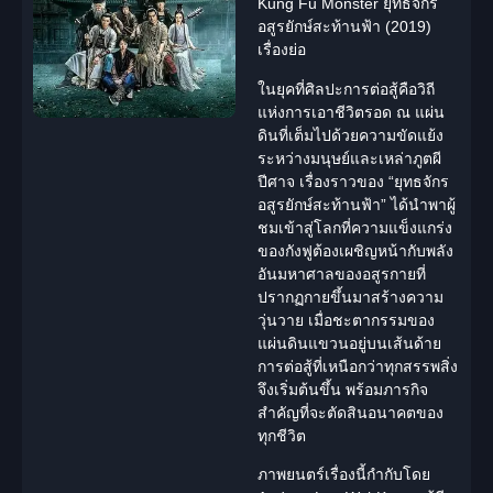
Kung Fu Monster ยุทธจักร
อสูรยักษ์สะท้านฟ้า (2019)
เรื่องย่อ
ในยุคที่ศิลปะการต่อสู้คือวิถี
แห่งการเอาชีวิตรอด ณ แผ่น
ดินที่เต็มไปด้วยความขัดแย้ง
ระหว่างมนุษย์และเหล่าภูตผี
ปีศาจ เรื่องราวของ “
ยุทธจักร
อสูรยักษ์สะท้านฟ้า
” ได้นำพาผู้
ชมเข้าสู่โลกที่ความแข็งแกร่ง
ของกังฟูต้องเผชิญหน้ากับพลัง
อันมหาศาลของ
อสูรกาย
ที่
ปรากฏกายขึ้นมาสร้างความ
วุ่นวาย เมื่อชะตากรรมของ
แผ่นดินแขวนอยู่บนเส้นด้าย
การต่อสู้ที่เหนือกว่าทุกสรรพสิ่ง
จึงเริ่มต้นขึ้น พร้อมภารกิจ
สำคัญที่จะตัดสินอนาคตของ
ทุกชีวิต
ภาพยนตร์เรื่องนี้กำกับโดย