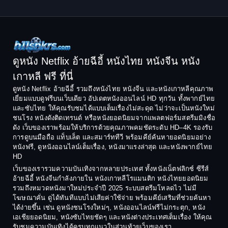
1998
1997
Classic หนังคลาสสิก
1996
1995
Comedy ตลก
1994
1993
Comedy ตลก
1992
1991
ดูหนัง Netflix อ้ายฉีอี้ หนังไทย หนังจีน หนัง
1990
1989
เกาหลี ฟรี ที่นี่
Coming-of-Age
1988
1987
ดูหนัง Netflix อ้ายฉีอี้ รวมถึงหนังไทย หนังจีน และหนังเกาหลีคุณภาพ
Coming-of-age ชีวิตวัยรุ่น
เยี่ยมแบบดูฟรีบนเว็บเดียว อัปเดตหนังออนไลน์ HD ทุกวัน ทั้งพากย์ไทย
1986
1985
และซับไทย ให้คุณรับชมได้แบบเต็มเรื่องไม่สะดุด ไม่ว่าจะเป็นหนังใหม่
1984
1983
ชนโรง หนังดังติดเทรนด์ หรือหนังยอดนิยมจากแพลตฟอร์มสตรีมมิงชื่อ
Crime อาชญากรรม
ดัง เว็บของเราพร้อมให้บริการด้วยคุณภาพคมชัดระดับ HD–4K รองรับ
1982
1981
การดูบนมือถือ แท็บเล็ต และสมาร์ททีวี พร้อมคีย์ค้นหายอดนิยมอย่าง
Crime อาชญากรรม
1980
1978
หนังฟรี, ดูหนังออนไลน์เต็มเรื่อง, หนังมาแรงล่าสุด และหนังพากย์ไทย
HD
1977
1975
Cult Film
เว็บของเรารวมความบันเทิงจากหลายประเทศ ทั้งหนังเน็ตฟลิกซ์ ซีรีส์
1974
1973
อ้ายฉีอี้ หนังจีนกำลังภายใน หนังเกาหลีโรแมนติก หนังไทยยอดนิยม
Culture
รวมถึงหมวดหนังมาใหม่ประจำปี 2025 ระบบสตรีมโหลดไว ไม่มี
1972
1971
โฆษณาคั่น ดูได้ทันทีแบบไม่เสียค่าใช้จ่าย พร้อมคีย์เสริมที่ช่วยค้นหา
1970
1969
Dance เต้น
ได้ง่ายขึ้น เช่น ดูหนังชนโรงใหม่ๆ, หนังออนไลน์ฟรีไม่กระตุก, หนัง
เอเชียยอดนิยม, หนังซับไทยชัดๆ และหนังต่างประเทศเต็มเรื่อง ให้คุณ
1968
1964
Dark Comedy ตลกร้าย
รับชมความบันเทิงได้ครบทุกแนวในส่วนท้ายเว็บของเรา