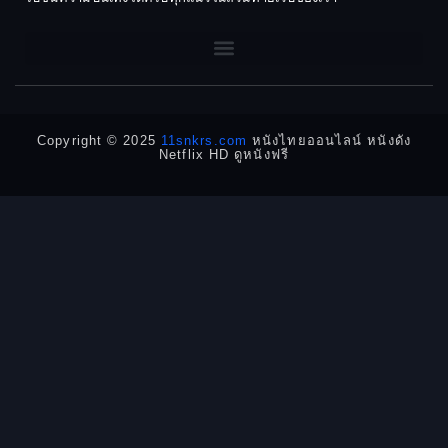
1962
1960
DC
1956
1954
1950
1940
Detective
Detective สืบสวน
Copyright © 2025
11snkrs.com
หนังไทยออนไลน์ หนังดัง
Netflix HD ดูหนังฟรี
Detective สืบสวน
Disaster
Disney+
Documentary สารคดี
Documentary สารคดี
Drama ดราม่า
Drama ดราม่า