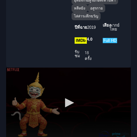
ยุทธจักรอสูรยักษ์สะท้านฟ้า
หลีหมิง
อสูรกาย
ไล่ล่าระทึกขวัญ
เสียง
พากย์
ปีที่ฉาย
2019
ไทย
4.0
IMDb
Full HD
รับ
18
ชม
ครั้ง