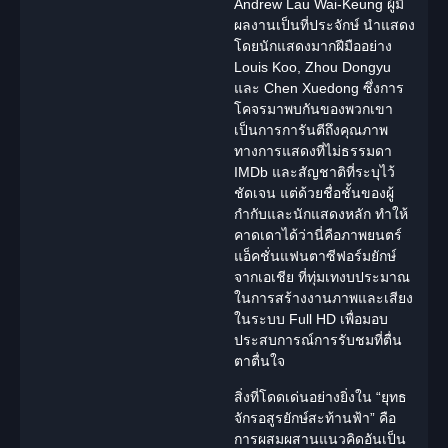
Andrew Lau Wai-Keung ผู้มี
ผลงานเป็นที่ประจักษ์ นำแสดง
โดย
นักแสดง
มากฝีมืออย่าง
Louis Koo, Zhou Dongyu
และ Chen Xuedong ซึ่งการ
โคจรมาพบกันของพวกเขา
เป็นการการันตีถึงคุณภาพ
ทางการแสดงที่ไม่ธรรมดา
IMDb และสัญชาติที่ระบุไว้
ชัดเจน แต่ด้วยชื่อชั้นของผู้
กำกับและ
นักแสดง
หลัก ทำให้
คาดเดาได้ว่านี่คือภาพยนตร์
แอ็คชั่นแฟนตาซีฟอร์มยักษ์
จากเอเชีย ที่ทุ่มเทงบประมาณ
ในการสร้างงานภาพและเสียง
ในระบบ Full HD เพื่อมอบ
ประสบการณ์การรับชมที่ตื่น
ตาตื่นใจ
สิ่งที่โดดเด่นอย่างยิ่งใน “ยุทธ
จักรอสูรยักษ์สะท้านฟ้า” คือ
การผสมผสานแนวคิดอันเป็น