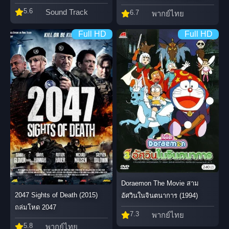
5.6
Sound Track
6.7
พากย์ไทย
Full HD
Full HD
Doraemon The Movie สาม
2047 Sights of Death (2015)
อัศวินในจินตนาการ (1994)
ถล่มโหด 2047
7.3
พากย์ไทย
5.8
พากย์ไทย