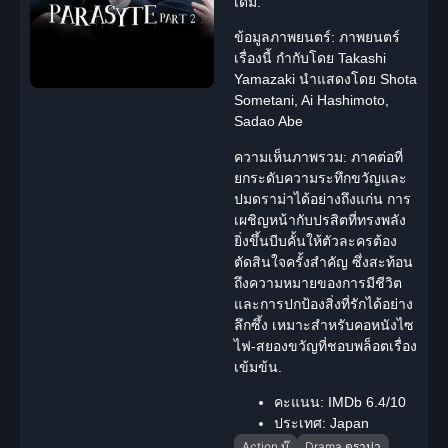
เดิม.
ข้อมูลภาพยนตร์:
ภาพยนตร์
เรื่องนี้ กำกับโดย Takashi
Yamazaki นำแสดงโดย Shota
Sometani, Ai Hashimoto,
Sadao Abe
ความเห็นภาพรวม:
ภาคต่อที่
ยกระดับความระทึกขวัญและ
ปม
ดราม่า
ได้อย่างถึงแก่น การ
เผชิญหน้ากับปรสิตที่ทรงพลัง
ยิ่งขึ้นบีบคั้นให้ตัวละครต้อง
ตัดสินใจครั้งสำคัญ ซึ่งสะท้อน
ถึงความหมายของการมีชีวิต
และการปกป้องสิ่งที่รักได้อย่าง
ลึกซึ้ง เหมาะสำหรับคอหนังไซ
ไฟ-
สยองขวัญ
ที่ชอบพล็อตเรื่อง
เข้มข้น.
คะแนน:
IMDb 6.4/10
ประเทศ:
Japan
Action บู๊
Drama ดราม่า