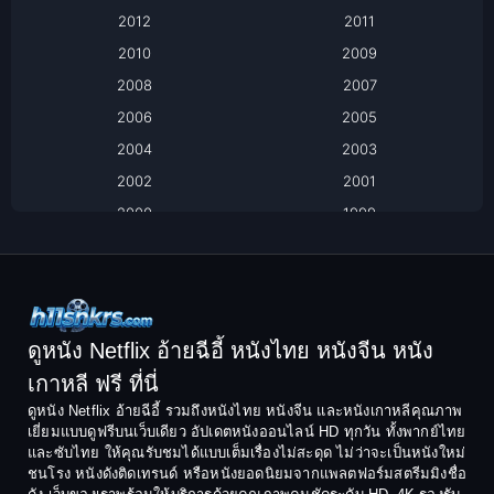
Based on Novel
2012
2011
2010
2009
Biography
2008
2007
Biography ชีวิตจริง
2006
2005
2004
2003
Black Comedy
2002
2001
Classic หนังคลาสสิก
2000
1999
1998
1997
Classic หนังคลาสสิก
1996
1995
Comedy ตลก
1994
1993
Comedy ตลก
1992
1991
ดูหนัง Netflix อ้ายฉีอี้ หนังไทย หนังจีน หนัง
1990
1989
เกาหลี ฟรี ที่นี่
Coming-of-Age
1988
1987
ดูหนัง Netflix อ้ายฉีอี้ รวมถึงหนังไทย หนังจีน และหนังเกาหลีคุณภาพ
Coming-of-age ชีวิตวัยรุ่น
เยี่ยมแบบดูฟรีบนเว็บเดียว อัปเดตหนังออนไลน์ HD ทุกวัน ทั้งพากย์ไทย
1986
1985
และซับไทย ให้คุณรับชมได้แบบเต็มเรื่องไม่สะดุด ไม่ว่าจะเป็นหนังใหม่
1984
1983
ชนโรง หนังดังติดเทรนด์ หรือหนังยอดนิยมจากแพลตฟอร์มสตรีมมิงชื่อ
Crime อาชญากรรม