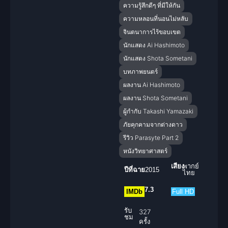
ความรู้สึกดีๆ ที่มีให้กัน
ความหลอนที่นอนไม่หลับ
จินตนาการไร้ขอบเขต
นักแสดง Ai Hashimoto
นักแสดง Shota Sometani
บทภาพยนตร์
ผลงาน Ai Hashimoto
ผลงาน Shota Sometani
ผู้กำกับ Takashi Yamazaki
ภัยคุกคามจากต่างดาว
รีวิว Parasyte Part 2
หนังวิทยาศาสตร์
เสียง
พากย์
ปีที่ฉาย
2015
ไทย
7.3
IMDb
Full HD
รับ
327
ชม
ครั้ง