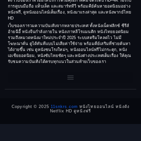
ดัง เว็บของเราพร้อมให้บริการด้วยคุณภาพคมชัดระดับ HD–4K รองรับ
1982
1981
การดูบนมือถือ แท็บเล็ต และสมาร์ททีวี พร้อมคีย์ค้นหายอดนิยมอย่าง
Crime อาชญากรรม
1980
1978
หนังฟรี, ดูหนังออนไลน์เต็มเรื่อง, หนังมาแรงล่าสุด และหนังพากย์ไทย
HD
1977
1975
Cult Film
เว็บของเรารวมความบันเทิงจากหลายประเทศ ทั้งหนังเน็ตฟลิกซ์ ซีรีส์
1974
1973
อ้ายฉีอี้ หนังจีนกำลังภายใน หนังเกาหลีโรแมนติก หนังไทยยอดนิยม
Culture
รวมถึงหมวดหนังมาใหม่ประจำปี 2025 ระบบสตรีมโหลดไว ไม่มี
1972
1971
โฆษณาคั่น ดูได้ทันทีแบบไม่เสียค่าใช้จ่าย พร้อมคีย์เสริมที่ช่วยค้นหา
1970
1969
Dance เต้น
ได้ง่ายขึ้น เช่น ดูหนังชนโรงใหม่ๆ, หนังออนไลน์ฟรีไม่กระตุก, หนัง
เอเชียยอดนิยม, หนังซับไทยชัดๆ และหนังต่างประเทศเต็มเรื่อง ให้คุณ
1968
1964
Dark Comedy ตลกร้าย
รับชมความบันเทิงได้ครบทุกแนวในส่วนท้ายเว็บของเรา
1962
1960
DC
1956
1954
1950
1940
Detective
Detective สืบสวน
Copyright © 2025
11snkrs.com
หนังไทยออนไลน์ หนังดัง
Netflix HD ดูหนังฟรี
Detective สืบสวน
Disaster
Disney+