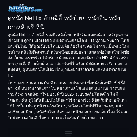
Comedy ตลก
1994
1993
Comedy ตลก
1992
1991
ดูหนัง Netflix อ้ายฉีอี้ หนังไทย หนังจีน หนัง
1990
1989
เกาหลี ฟรี ที่นี่
Coming-of-Age
1988
1987
ดูหนัง Netflix อ้ายฉีอี้ รวมถึงหนังไทย หนังจีน และหนังเกาหลีคุณภาพ
Coming-of-age ชีวิตวัยรุ่น
เยี่ยมแบบดูฟรีบนเว็บเดียว อัปเดตหนังออนไลน์ HD ทุกวัน ทั้งพากย์ไทย
1986
1985
และซับไทย ให้คุณรับชมได้แบบเต็มเรื่องไม่สะดุด ไม่ว่าจะเป็นหนังใหม่
1984
1983
ชนโรง หนังดังติดเทรนด์ หรือหนังยอดนิยมจากแพลตฟอร์มสตรีมมิงชื่อ
Crime อาชญากรรม
ดัง เว็บของเราพร้อมให้บริการด้วยคุณภาพคมชัดระดับ HD–4K รองรับ
1982
1981
การดูบนมือถือ แท็บเล็ต และสมาร์ททีวี พร้อมคีย์ค้นหายอดนิยมอย่าง
Crime อาชญากรรม
1980
1978
หนังฟรี, ดูหนังออนไลน์เต็มเรื่อง, หนังมาแรงล่าสุด และหนังพากย์ไทย
HD
1977
1975
Cult Film
เว็บของเรารวมความบันเทิงจากหลายประเทศ ทั้งหนังเน็ตฟลิกซ์ ซีรีส์
1974
1973
อ้ายฉีอี้ หนังจีนกำลังภายใน หนังเกาหลีโรแมนติก หนังไทยยอดนิยม
Culture
รวมถึงหมวดหนังมาใหม่ประจำปี 2025 ระบบสตรีมโหลดไว ไม่มี
1972
1971
โฆษณาคั่น ดูได้ทันทีแบบไม่เสียค่าใช้จ่าย พร้อมคีย์เสริมที่ช่วยค้นหา
1970
1969
Dance เต้น
ได้ง่ายขึ้น เช่น ดูหนังชนโรงใหม่ๆ, หนังออนไลน์ฟรีไม่กระตุก, หนัง
เอเชียยอดนิยม, หนังซับไทยชัดๆ และหนังต่างประเทศเต็มเรื่อง ให้คุณ
1968
1964
Dark Comedy ตลกร้าย
รับชมความบันเทิงได้ครบทุกแนวในส่วนท้ายเว็บของเรา
1962
1960
DC
1956
1954