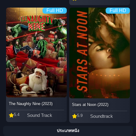
Full HD
Full HD
The Naughty Nine (2023)
Stars at Noon (2022)
5.4
Sound Track
5.9
Soundtrack
ประเภทหนัง