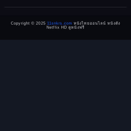
1950
1940
Detective
Detective สืบสวน
Copyright © 2025
11snkrs.com
หนังไทยออนไลน์ หนังดัง
Netflix HD ดูหนังฟรี
Detective สืบสวน
Disaster
Disney+
Documentary สารคดี
Documentary สารคดี
Drama ดราม่า
Drama ดราม่า
Dystopian
Emotional