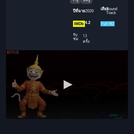
เสียง
Sound
ปีที่ฉาย
2020
Track
4.2
IMDb
Full HD
รับ
13
ชม
ครั้ง