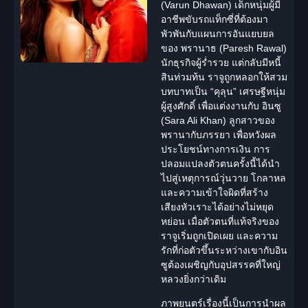
(Varun Dhawan) เด็กหนุ่มผู้มี
อาชีพขับรถแท็กซี่ที่ต้องมา
พัวพันกับแผนการอันแยบยล
ของ พรานาธ (Paresh Rawal)
นักธุรกิจผู้ร่ำรวย แต่กลับมีหนี้
สินท่วมท้น ราจูถูกหลอกให้สวม
บทบาทเป็น “คุลุน” เศรษฐีหนุ่ม
ผู้สูงศักดิ์ เพื่อแต่งงานกับ
อินซู
(Sara Ali Khan) ลูกสาวของ
พรานากับภรรยา เพื่อหวังผล
ประโยชน์ทางการเงิน การ
ปลอมแปลงตัวตนครั้งนี้ได้นำ
ไปสู่เหตุการณ์วุ่นวาย โกลาหล
และความเข้าใจผิดที่สร้าง
เสียงหัวเราะได้อย่างไม่หยุด
หย่อน เมื่อตัวตนที่แท้จริงของ
ราจูเริ่มถูกเปิดเผย และความ
รักที่ก่อตัวขึ้นระหว่างเขากับอิน
ซูต้องเผชิญกับอุปสรรคที่ใหญ่
หลวงยิ่งกว่าเดิม
ภาพยนตร์เรื่องนี้เป็นการนำผล