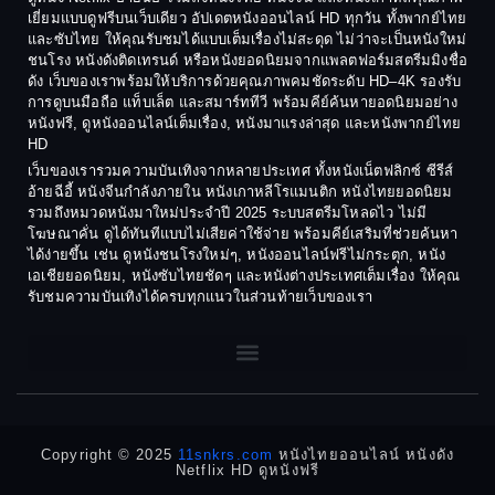
Coming-of-age ชีวิตวัยรุ่น
เยี่ยมแบบดูฟรีบนเว็บเดียว อัปเดตหนังออนไลน์ HD ทุกวัน ทั้งพากย์ไทย
1986
1985
และซับไทย ให้คุณรับชมได้แบบเต็มเรื่องไม่สะดุด ไม่ว่าจะเป็นหนังใหม่
1984
1983
ชนโรง หนังดังติดเทรนด์ หรือหนังยอดนิยมจากแพลตฟอร์มสตรีมมิงชื่อ
Crime อาชญากรรม
ดัง เว็บของเราพร้อมให้บริการด้วยคุณภาพคมชัดระดับ HD–4K รองรับ
1982
1981
การดูบนมือถือ แท็บเล็ต และสมาร์ททีวี พร้อมคีย์ค้นหายอดนิยมอย่าง
Crime อาชญากรรม
1980
1978
หนังฟรี, ดูหนังออนไลน์เต็มเรื่อง, หนังมาแรงล่าสุด และหนังพากย์ไทย
HD
1977
1975
Cult Film
เว็บของเรารวมความบันเทิงจากหลายประเทศ ทั้งหนังเน็ตฟลิกซ์ ซีรีส์
1974
1973
อ้ายฉีอี้ หนังจีนกำลังภายใน หนังเกาหลีโรแมนติก หนังไทยยอดนิยม
Culture
รวมถึงหมวดหนังมาใหม่ประจำปี 2025 ระบบสตรีมโหลดไว ไม่มี
1972
1971
โฆษณาคั่น ดูได้ทันทีแบบไม่เสียค่าใช้จ่าย พร้อมคีย์เสริมที่ช่วยค้นหา
1970
1969
Dance เต้น
ได้ง่ายขึ้น เช่น ดูหนังชนโรงใหม่ๆ, หนังออนไลน์ฟรีไม่กระตุก, หนัง
เอเชียยอดนิยม, หนังซับไทยชัดๆ และหนังต่างประเทศเต็มเรื่อง ให้คุณ
1968
1964
Dark Comedy ตลกร้าย
รับชมความบันเทิงได้ครบทุกแนวในส่วนท้ายเว็บของเรา
1962
1960
DC
1956
1954
1950
1940
Detective
Detective สืบสวน
Copyright © 2025
11snkrs.com
หนังไทยออนไลน์ หนังดัง
Netflix HD ดูหนังฟรี
Detective สืบสวน