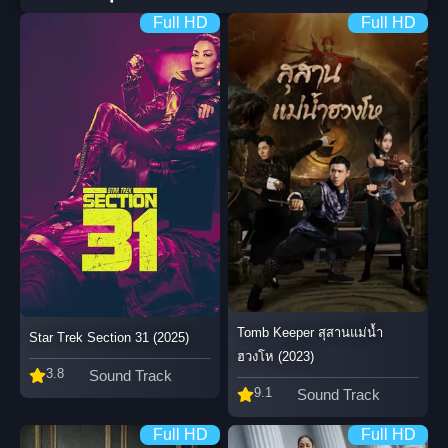
Full HD
Full HD
Tomb Keeper สุสานแม่น้ำ
Star Trek Section 31 (2025)
ฮวงโห (2023)
3.8
Sound Track
9.1
Sound Track
Full HD
Full HD