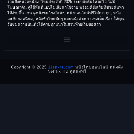
รวมถึงหมวดหนังมาใหม่ประจำปี 2025 ระบบสตรีมโหลดไว ไม่มี
1972
1971
โฆษณาคั่น ดูได้ทันทีแบบไม่เสียค่าใช้จ่าย พร้อมคีย์เสริมที่ช่วยค้นหา
1970
1969
Dance เต้น
ได้ง่ายขึ้น เช่น ดูหนังชนโรงใหม่ๆ, หนังออนไลน์ฟรีไม่กระตุก, หนัง
เอเชียยอดนิยม, หนังซับไทยชัดๆ และหนังต่างประเทศเต็มเรื่อง ให้คุณ
1968
1964
Dark Comedy ตลกร้าย
รับชมความบันเทิงได้ครบทุกแนวในส่วนท้ายเว็บของเรา
1962
1960
DC
1956
1954
1950
1940
Detective
Detective สืบสวน
Copyright © 2025
11snkrs.com
หนังไทยออนไลน์ หนังดัง
Netflix HD ดูหนังฟรี
Detective สืบสวน
Disaster
Disney+
Documentary สารคดี
Documentary สารคดี