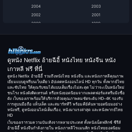
2004
2003
Black Comedy
2002
2001
Classic หนังคลาสสิก
2000
1999
1998
1997
Classic หนังคลาสสิก
1996
1995
Comedy ตลก
1994
1993
Comedy ตลก
1992
1991
ดูหนัง Netflix อ้ายฉีอี้ หนังไทย หนังจีน หนัง
1990
1989
เกาหลี ฟรี ที่นี่
Coming-of-Age
1988
1987
ดูหนัง Netflix อ้ายฉีอี้ รวมถึงหนังไทย หนังจีน และหนังเกาหลีคุณภาพ
Coming-of-age ชีวิตวัยรุ่น
เยี่ยมแบบดูฟรีบนเว็บเดียว อัปเดตหนังออนไลน์ HD ทุกวัน ทั้งพากย์ไทย
1986
1985
และซับไทย ให้คุณรับชมได้แบบเต็มเรื่องไม่สะดุด ไม่ว่าจะเป็นหนังใหม่
1984
1983
ชนโรง หนังดังติดเทรนด์ หรือหนังยอดนิยมจากแพลตฟอร์มสตรีมมิงชื่อ
Crime อาชญากรรม
ดัง เว็บของเราพร้อมให้บริการด้วยคุณภาพคมชัดระดับ HD–4K รองรับ
1982
1981
การดูบนมือถือ แท็บเล็ต และสมาร์ททีวี พร้อมคีย์ค้นหายอดนิยมอย่าง
Crime อาชญากรรม
1980
1978
หนังฟรี, ดูหนังออนไลน์เต็มเรื่อง, หนังมาแรงล่าสุด และหนังพากย์ไทย
HD
1977
1975
Cult Film
เว็บของเรารวมความบันเทิงจากหลายประเทศ ทั้งหนังเน็ตฟลิกซ์ ซีรีส์
1974
1973
อ้ายฉีอี้ หนังจีนกำลังภายใน หนังเกาหลีโรแมนติก หนังไทยยอดนิยม
Culture