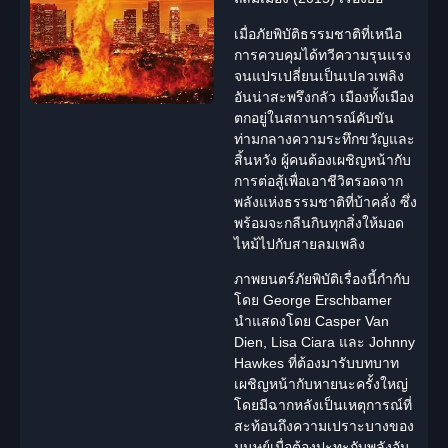
เมื่อ
ภัยพิบัติธรรมชาติ
ที่เหนือ
การควบคุมได้ทวีความรุนแรง
จนแปรเปลี่ยนเป็นเปลวเพลิง
อันน่าสะพรึงกลัว เมืองทั้งเมือง
ตกอยู่ในสถานการณ์คับขัน
ท่ามกลางความ
ระทึกขวัญ
และ
สิ้นหวัง ผู้คนต้องเผชิญหน้ากับ
การต่อสู้เพื่อเอาชีวิตรอดจาก
พลังแห่งธรรมชาติที่บ้าคลั่ง ซึ่ง
พร้อมจะกลืนกินทุกสิ่งให้มอด
ไหม้ไปกับสายลมเพลิง
ภาพยนตร์ภัยพิบัติเรื่องนี้กำกับ
โดย George Erschbamer
นำแสดงโดย Casper Van
Dien, Lisa Ciara และ Johnny
Hawkes ที่ต้องมารับบทบาท
เผชิญหน้ากับหายนะครั้งใหญ่
โดยมีฉากหลังเป็นเหตุการณ์ที่
สะท้อนถึงความเปราะบางของ
มนุษย์เมื่อต้องปะทะกับพลังอัน