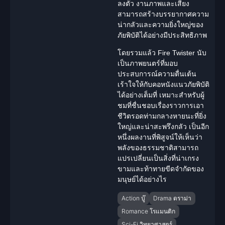
ลงตัว งานภาพและเสียง
สามารถสร้างบรรยากาศความ
น่ากลัวและความยิ่งใหญ่ของ
ภัยพิบัติได้อย่างมีประสิทธิภาพ
โดยรวมแล้ว Fire Twister นับ
เป็นภาพยนตร์ที่มอบ
ประสบการณ์ความตื่นเต้น
เร้าใจให้กับคอหนังแนวภัยพิบัติ
ได้อย่างเต็มที่ เหมาะสำหรับผู้
ชมที่ชื่นชอบเรื่องราว
การเอา
ชีวิตรอด
ท่ามกลางหายนะที่ยิ่ง
ใหญ่และน่าสะพรึงกลัว เป็นอีก
หนึ่งผลงานที่พิสูจน์ให้เห็นว่า
พลังของธรรมชาติสามารถ
แปรเปลี่ยนเป็นสิ่งที่น่าเกรง
ขามและท้าทายขีดจำกัดของ
มนุษย์ได้อย่างไร
Action บู๊
Drama ดราม่า
Romance โรแมนติก
Sci-Fi วิทยาศาสตร์