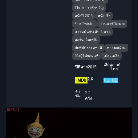
Thriller ระทึกขวัญ
หนังปี 2015
หนังฝรั่ง
Fire Twister
การเอาชีวิตรอด
ความมันส์ระดับ 5 ดาว
ทอร์นาโดเพลิง
ภัยพิบัติธรรมชาติ
หายนะเมือง
ฮีโร่ผู้ไม่ยอมแพ้
เปลวเพลิง
เสียง
พากย์
ปีที่ฉาย
2015
ไทย
2.6
IMDb
Full HD
รับ
22
ชม
ครั้ง