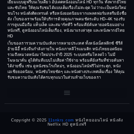
Coming-of-age ชีวิตวัยรุ่น
เยี่ยมแบบดูฟรีบนเว็บเดียว อัปเดตหนังออนไลน์ HD ทุกวัน ทั้งพากย์ไทย
1986
1985
และซับไทย ให้คุณรับชมได้แบบเต็มเรื่องไม่สะดุด ไม่ว่าจะเป็นหนังใหม่
1984
1983
ชนโรง หนังดังติดเทรนด์ หรือหนังยอดนิยมจากแพลตฟอร์มสตรีมมิงชื่อ
Crime อาชญากรรม
ดัง เว็บของเราพร้อมให้บริการด้วยคุณภาพคมชัดระดับ HD–4K รองรับ
1982
1981
การดูบนมือถือ แท็บเล็ต และสมาร์ททีวี พร้อมคีย์ค้นหายอดนิยมอย่าง
Crime อาชญากรรม
1980
1978
หนังฟรี, ดูหนังออนไลน์เต็มเรื่อง, หนังมาแรงล่าสุด และหนังพากย์ไทย
HD
1977
1975
Cult Film
เว็บของเรารวมความบันเทิงจากหลายประเทศ ทั้งหนังเน็ตฟลิกซ์ ซีรีส์
1974
1973
อ้ายฉีอี้ หนังจีนกำลังภายใน หนังเกาหลีโรแมนติก หนังไทยยอดนิยม
Culture
รวมถึงหมวดหนังมาใหม่ประจำปี 2025 ระบบสตรีมโหลดไว ไม่มี
1972
1971
โฆษณาคั่น ดูได้ทันทีแบบไม่เสียค่าใช้จ่าย พร้อมคีย์เสริมที่ช่วยค้นหา
1970
1969
Dance เต้น
ได้ง่ายขึ้น เช่น ดูหนังชนโรงใหม่ๆ, หนังออนไลน์ฟรีไม่กระตุก, หนัง
เอเชียยอดนิยม, หนังซับไทยชัดๆ และหนังต่างประเทศเต็มเรื่อง ให้คุณ
1968
1964
Dark Comedy ตลกร้าย
รับชมความบันเทิงได้ครบทุกแนวในส่วนท้ายเว็บของเรา
1962
1960
DC
1956
1954
1950
1940
Detective
Detective สืบสวน
Copyright © 2025
11snkrs.com
หนังไทยออนไลน์ หนังดัง
Netflix HD ดูหนังฟรี
Detective สืบสวน