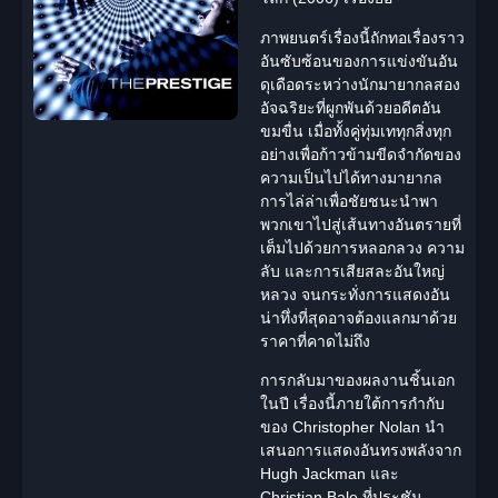
ภาพยนตร์เรื่องนี้ถักทอเรื่องราว
อันซับซ้อนของการแข่งขันอัน
ดุเดือดระหว่างนักมายากลสอง
อัจฉริยะที่ผูกพันด้วยอดีตอัน
ขมขื่น เมื่อทั้งคู่ทุ่มเททุกสิ่งทุก
อย่างเพื่อก้าวข้ามขีดจำกัดของ
ความเป็นไปได้ทางมายากล
การไล่ล่าเพื่อชัยชนะนำพา
พวกเขาไปสู่เส้นทางอันตรายที่
เต็มไปด้วยการหลอกลวง ความ
ลับ และการเสียสละอันใหญ่
หลวง จนกระทั่งการแสดงอัน
น่าทึ่งที่สุดอาจต้องแลกมาด้วย
ราคาที่คาดไม่ถึง
การกลับมาของผลงานชิ้นเอก
ในปี เรื่องนี้ภายใต้การกำกับ
ของ
Christopher Nolan
นำ
เสนอการแสดงอันทรงพลังจาก
Hugh Jackman และ
Christian Bale
ที่ประชัน