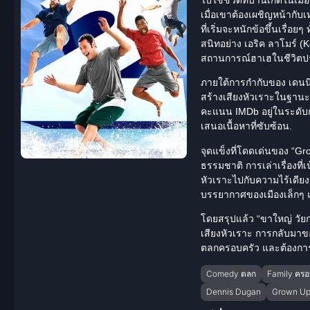
เมื่อเขาต้องเผชิญหน้ากับ
ที่เริ่มจะหนักข้อขึ้นเรื่
สนิทอย่าง เอริค ลาโมร์ (
สถานการณ์ฮาเฮในชีวิตประ
ภายใต้การกำกับของ เดนนิส
สร้างเสียงหัวเราะในฐานะ
คะแนน IMDb อยู่ในระดับก
เสนอเนื้อหาที่ซับซ้อน.
จุดแข็งที่โดดเด่นของ “Gr
ธรรมชาติ การเล่าเรื่องท
หัวเราะไปกับความไร้เดีย
บรรยากาศของเมืองเล็กๆ แ
โดยสรุปแล้ว “
ขาใหญ่ วัยก
เสียงหัวเราะ การกลับมาขอ
ตลกครอบครัว และต้องกา
Comedy ตลก
Family ครอ
Dennis Dugan
Grown Up