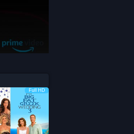
Coming-of-age ชีวิตวัยรุ่น
1982
1981
1980
Crime อาชญากรรม
1978
1977
1975
Crime อาชญากรรม
1974
1973
Cult Film
1972
1971
1970
1969
Culture
1968
1964
Dance เต้น
1962
1960
Dark Comedy ตลกร้าย
Full HD
1956
1954
1950
1940
DC
Detective
Detective สืบสวน