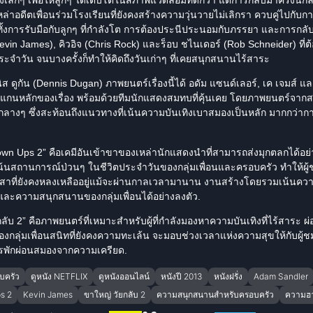
เหล่าอดีตเพื่อนร่วมโรงเรียนที่ยังคงสร้างความวุ่นวายไม่เลิกรา ควบคู่ไปกั
อยๆ ทั้งการรับมือกับลูกๆ ที่กำลังโต การต้องประนีประนอมกับภรรยา และการกลับม
Kevin James), คิวอิจ (Chris Rock) และร็อบ ชไนเดอร์ (Rob Schneider) ที่ต
จำวัน จนบางครั้งก็ทำให้คิดถึงวันเก่าๆ ที่เคยสนุกสนานไร้สาระ
 ดูกัน (
Dennis Dugan
) ภาพยนตร์เรื่องนี้ได้ อดัม แซนด์เลอร์, เค เจมส์ แ
แกนหลักของเรื่อง พร้อมด้วยทีม
นักแสดง
สมทบที่คุ้นเคย โดยภาพยนตร์จากสหรั
ลางๆ ซึ่งสะท้อนถึงแนวทางที่เน้นความบันเทิงเบาสมองเป็นหลัก มากกว่าก
own Ups 2” คือเคมีอันเข้าขาของเหล่า
นักแสดง
นำที่สามารถส่งมุกตลกได้อย
ี่เน้นสถานการณ์ป่วนๆ ในชีวิตประจำวันของกลุ่มเพื่อนและครอบครัว ทำให้ผ
งสาที่ยังคงหลงเหลืออยู่แม้จะผ่านกาลเวลามานาน งานสร้างโดยรวมเน้นความ
ละความสนุกสนานของกลุ่มเพื่อนได้อย่างลงตัว.
ลับ 2
” คือภาพยนตร์ที่เหมาะสำหรับผู้ที่กำลังมองหาความบันเทิงที่ไร้สาระ 
งกลุ่มเพื่อนสนิทที่ยังคงความทะเล้น จะมอบช่วงเวลาแห่งความสุขให้กับผู้
รพักผ่อนสมองจากความเครียด.
บครัว
ดูหนัง NETFLIX
ดูหนังออนไลน์
หนังปี 2013
หนังฝรั่ง
Adam Sandler
s 2
Kevin James
ขาใหญ่ วัยกลับ 2
ความสนุกสนานสำหรับครอบครัว
ความฮา