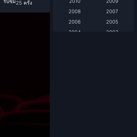
2010
2009
รับชม
25 ครั้ง
2008
2007
Based on Novel
2006
2005
Biography
2004
2003
Biography ชีวิตจริง
2002
2001
2000
1999
Black Comedy
1998
1997
Classic หนังคลาสสิก
1996
1995
1994
1993
Classic หนังคลาสสิก
1992
1991
Comedy ตลก
1990
1989
Comedy ตลก
1988
1987
1986
1985
Coming-of-Age
1984
1983