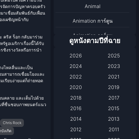
Animal
บการจัดการปัญหาครอบครัว
าเชื่อมสัมพันธ์กับเพื่อน
้องเผชิญหน้ากับ
Animation การ์ตูน
Animation การ์ตูน
ละ คริส ร็อก กลับมาร่วม
ดูหนังตามปีที่ฉาย
ฐอเมริกาเรื่องนี้ได้รับ
Animation การ์ตูน
ารชิงรางวัลหรือการนำ
2026
2025
Anthology
2024
2023
่างไหลลื่นและเป็น
ู้ชมสามารถเชื่อมโยงและ
2022
2021
Apple TV
เรียบง่ายแต่ก็ถ่ายทอด
2020
2019
Apple TV+
2018
2017
ผ่อนคลาย และเต็มไปด้วย
ชมที่ชื่นชอบภาพยนตร์แนว
Based on a True Story เรื่อง
2016
2015
จริง
2014
2013
Chris Rock
2012
2011
Based on a True Story เรื่อง
บังเกิด
จริง