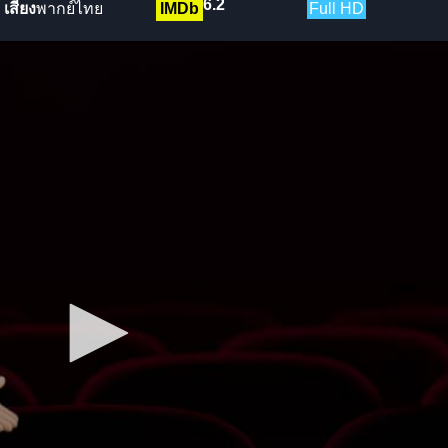
6.2
เสียง
พากย์ไทย
IMDb
Full HD