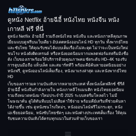
Comedy ตลก
1994
1993
Comedy ตลก
1992
1991
ดูหนัง Netflix อ้ายฉีอี้ หนังไทย หนังจีน หนัง
1990
1989
เกาหลี ฟรี ที่นี่
Coming-of-Age
1988
1987
ดูหนัง Netflix อ้ายฉีอี้ รวมถึงหนังไทย หนังจีน และหนังเกาหลีคุณภาพ
Coming-of-age ชีวิตวัยรุ่น
เยี่ยมแบบดูฟรีบนเว็บเดียว อัปเดตหนังออนไลน์ HD ทุกวัน ทั้งพากย์ไทย
1986
1985
และซับไทย ให้คุณรับชมได้แบบเต็มเรื่องไม่สะดุด ไม่ว่าจะเป็นหนังใหม่
1984
1983
ชนโรง หนังดังติดเทรนด์ หรือหนังยอดนิยมจากแพลตฟอร์มสตรีมมิงชื่อ
Crime อาชญากรรม
ดัง เว็บของเราพร้อมให้บริการด้วยคุณภาพคมชัดระดับ HD–4K รองรับ
1982
1981
การดูบนมือถือ แท็บเล็ต และสมาร์ททีวี พร้อมคีย์ค้นหายอดนิยมอย่าง
Crime อาชญากรรม
1980
1978
หนังฟรี, ดูหนังออนไลน์เต็มเรื่อง, หนังมาแรงล่าสุด และหนังพากย์ไทย
HD
1977
1975
Cult Film
เว็บของเรารวมความบันเทิงจากหลายประเทศ ทั้งหนังเน็ตฟลิกซ์ ซีรีส์
1974
1973
อ้ายฉีอี้ หนังจีนกำลังภายใน หนังเกาหลีโรแมนติก หนังไทยยอดนิยม
Culture
รวมถึงหมวดหนังมาใหม่ประจำปี 2025 ระบบสตรีมโหลดไว ไม่มี
1972
1971
โฆษณาคั่น ดูได้ทันทีแบบไม่เสียค่าใช้จ่าย พร้อมคีย์เสริมที่ช่วยค้นหา
1970
1969
Dance เต้น
ได้ง่ายขึ้น เช่น ดูหนังชนโรงใหม่ๆ, หนังออนไลน์ฟรีไม่กระตุก, หนัง
เอเชียยอดนิยม, หนังซับไทยชัดๆ และหนังต่างประเทศเต็มเรื่อง ให้คุณ
1968
1964
Dark Comedy ตลกร้าย
รับชมความบันเทิงได้ครบทุกแนวในส่วนท้ายเว็บของเรา
1962
1960
DC
1956
1954