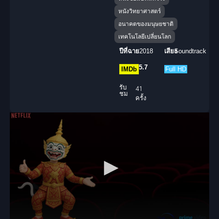
หนังวิทยาศาสตร์
อนาคตของมนุษยชาติ
เทคโนโลยีเปลี่ยนโลก
ปีที่ฉาย
2018
เสียง
Soundtrack
5.7
IMDb
Full HD
รับ
41
ชม
ครั้ง