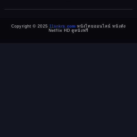
1950
1940
Detective
Detective สืบสวน
Copyright © 2025
11snkrs.com
หนังไทยออนไลน์ หนังดัง
Netflix HD ดูหนังฟรี
Detective สืบสวน
Disaster
Disney+
Documentary สารคดี
Documentary สารคดี
Drama ดราม่า
Drama ดราม่า
Dystopian
Emotional