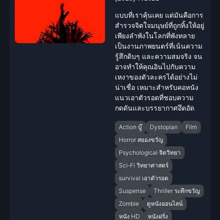
แบบที่เราคุ้นเคย แต่มันคือการ
สำรวจจิตใจมนุษย์ที่ถูกทิ้งให้อยู่
เพียงลำพังในโลกที่พังทลาย
เป็นงานภาพยนตร์ที่เน้นความ
รู้สึกดิบๆ และความสมจริง จน
อาจทำให้คุณอินไปกับความ
เหงาของตัวละครได้อย่างไม่
น่าเชื่อ เหมาะสำหรับคอหนัง
แนว
เอาตัวรอด
ที่ชอบความ
กดดันและบรรยากาศอึดอัด
Action บู๊
Dystopian
Film
Horror สยองขวัญ
Psychological จิตวิทยา
Sci-Fi วิทยาศาสตร์
survival เอาตัวรอด
Suspense
Thriller ระทึกขวัญ
Zombie
ดูหนังออนไลน์
หนัง HD
หนังฝรั่ง