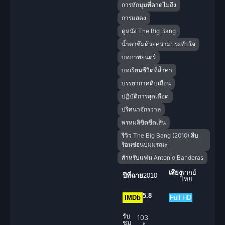
การหักมุมที่คาดไม่ถึง
การแสดง
ดูหนัง The Big Bang
น้ำตาซึมด้วยความประทับใจ
บทภาพยนตร์
บทเรียนชีวิตที่ล้ำค่า
บรรยากาศดิบเถื่อน
ปฏิบัติการสุดเดือด
ปริศนาจักรวาล
พรหมลิขิตขีดเส้น
รีวิว The Big Bang (2010) สืบ
ร้อนซ่อนปมมรณะ
สำหรับแฟน Antonio Banderas
เสียง
พากย์
ปีที่ฉาย
2010
ไทย
5.8
IMDb
Full HD
รับ
103
ชม