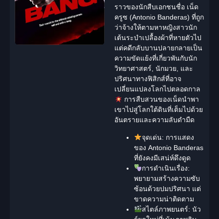
ราวของนักสืบเอกชนชื่อ เน็ด
ครูซ (Antonio Banderas) ที่ถูก
ว่าจ้างให้ตามหาหญิงสาวนัก
เต้นระบำเปลื้องผ้าที่หายตัวไป
แต่คดีกลับบานปลายกลายเป็น
ความขัดแย้งที่เกี่ยวพันกับนัก
วิทยาศาสตร์, นักมวย, และ
ปริศนาทางฟิสิกส์ที่อาจ
เปลี่ยนแปลงโลกไปตลอดกาล
การสืบสวนของเน็ดนำพา
เขาไปสู่โลกใต้ดินที่เต็มไปด้วย
อันตรายและความลับดำมืด
จุดเด่น:
การแสดง
ของ Antonio Banderas
ที่ยังคงมีเสน่ห์ดึงดูด
การดำเนินเรื่อง:
พยายามสร้างความซับ
ซ้อนด้วยปมปริศนา แต่
ขาดความน่าติดตาม
สไตล์ภาพยนตร์:
นัว