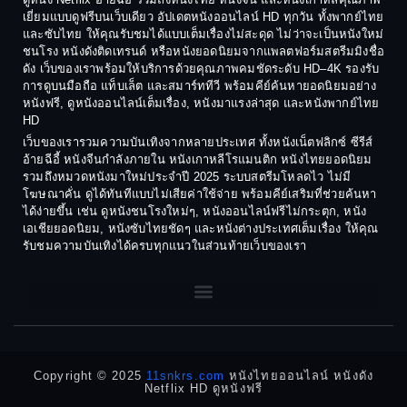
Coming-of-age ชีวิตวัยรุ่น
เยี่ยมแบบดูฟรีบนเว็บเดียว อัปเดตหนังออนไลน์ HD ทุกวัน ทั้งพากย์ไทย
1986
1985
และซับไทย ให้คุณรับชมได้แบบเต็มเรื่องไม่สะดุด ไม่ว่าจะเป็นหนังใหม่
1984
1983
ชนโรง หนังดังติดเทรนด์ หรือหนังยอดนิยมจากแพลตฟอร์มสตรีมมิงชื่อ
Crime อาชญากรรม
ดัง เว็บของเราพร้อมให้บริการด้วยคุณภาพคมชัดระดับ HD–4K รองรับ
1982
1981
การดูบนมือถือ แท็บเล็ต และสมาร์ททีวี พร้อมคีย์ค้นหายอดนิยมอย่าง
Crime อาชญากรรม
1980
1978
หนังฟรี, ดูหนังออนไลน์เต็มเรื่อง, หนังมาแรงล่าสุด และหนังพากย์ไทย
HD
1977
1975
Cult Film
เว็บของเรารวมความบันเทิงจากหลายประเทศ ทั้งหนังเน็ตฟลิกซ์ ซีรีส์
1974
1973
อ้ายฉีอี้ หนังจีนกำลังภายใน หนังเกาหลีโรแมนติก หนังไทยยอดนิยม
Culture
รวมถึงหมวดหนังมาใหม่ประจำปี 2025 ระบบสตรีมโหลดไว ไม่มี
1972
1971
โฆษณาคั่น ดูได้ทันทีแบบไม่เสียค่าใช้จ่าย พร้อมคีย์เสริมที่ช่วยค้นหา
1970
1969
Dance เต้น
ได้ง่ายขึ้น เช่น ดูหนังชนโรงใหม่ๆ, หนังออนไลน์ฟรีไม่กระตุก, หนัง
เอเชียยอดนิยม, หนังซับไทยชัดๆ และหนังต่างประเทศเต็มเรื่อง ให้คุณ
1968
1964
Dark Comedy ตลกร้าย
รับชมความบันเทิงได้ครบทุกแนวในส่วนท้ายเว็บของเรา
1962
1960
DC
1956
1954
1950
1940
Detective
Detective สืบสวน
Copyright © 2025
11snkrs.com
หนังไทยออนไลน์ หนังดัง
Netflix HD ดูหนังฟรี
Detective สืบสวน