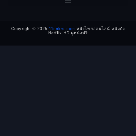
1950
1940
Detective
Detective สืบสวน
Copyright © 2025
11snkrs.com
หนังไทยออนไลน์ หนังดัง
Netflix HD ดูหนังฟรี
Detective สืบสวน
Disaster
Disney+
Documentary สารคดี
Documentary สารคดี
Drama ดราม่า
Drama ดราม่า
Dystopian