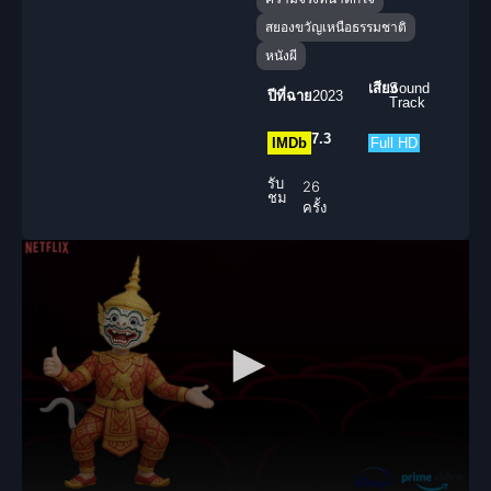
สยองขวัญเหนือธรรมชาติ
หนังผี
เสียง
Sound
ปีที่ฉาย
2023
Track
7.3
IMDb
Full HD
รับ
26
ชม
ครั้ง