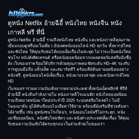
1996
1995
Comedy ตลก
1994
1993
Comedy ตลก
1992
1991
ดูหนัง Netflix อ้ายฉีอี้ หนังไทย หนังจีน หนัง
1990
1989
เกาหลี ฟรี ที่นี่
Coming-of-Age
1988
1987
ดูหนัง Netflix อ้ายฉีอี้ รวมถึงหนังไทย หนังจีน และหนังเกาหลีคุณภาพ
Coming-of-age ชีวิตวัยรุ่น
เยี่ยมแบบดูฟรีบนเว็บเดียว อัปเดตหนังออนไลน์ HD ทุกวัน ทั้งพากย์ไทย
1986
1985
และซับไทย ให้คุณรับชมได้แบบเต็มเรื่องไม่สะดุด ไม่ว่าจะเป็นหนังใหม่
1984
1983
ชนโรง หนังดังติดเทรนด์ หรือหนังยอดนิยมจากแพลตฟอร์มสตรีมมิงชื่อ
Crime อาชญากรรม
ดัง เว็บของเราพร้อมให้บริการด้วยคุณภาพคมชัดระดับ HD–4K รองรับ
1982
1981
การดูบนมือถือ แท็บเล็ต และสมาร์ททีวี พร้อมคีย์ค้นหายอดนิยมอย่าง
Crime อาชญากรรม
1980
1978
หนังฟรี, ดูหนังออนไลน์เต็มเรื่อง, หนังมาแรงล่าสุด และหนังพากย์ไทย
HD
1977
1975
Cult Film
เว็บของเรารวมความบันเทิงจากหลายประเทศ ทั้งหนังเน็ตฟลิกซ์ ซีรีส์
1974
1973
อ้ายฉีอี้ หนังจีนกำลังภายใน หนังเกาหลีโรแมนติก หนังไทยยอดนิยม
Culture
รวมถึงหมวดหนังมาใหม่ประจำปี 2025 ระบบสตรีมโหลดไว ไม่มี
1972
1971
โฆษณาคั่น ดูได้ทันทีแบบไม่เสียค่าใช้จ่าย พร้อมคีย์เสริมที่ช่วยค้นหา
1970
1969
Dance เต้น
ได้ง่ายขึ้น เช่น ดูหนังชนโรงใหม่ๆ, หนังออนไลน์ฟรีไม่กระตุก, หนัง
เอเชียยอดนิยม, หนังซับไทยชัดๆ และหนังต่างประเทศเต็มเรื่อง ให้คุณ
1968
1964
Dark Comedy ตลกร้าย
รับชมความบันเทิงได้ครบทุกแนวในส่วนท้ายเว็บของเรา
1962
1960
DC
1956
1954