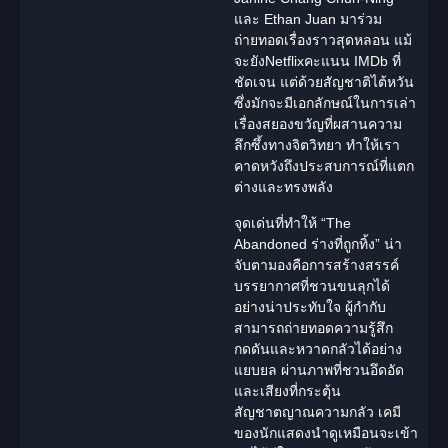
และ Ethan Juan มาร่วม
ถ่ายทอดเรื่องราวสุดหลอน แม้
จะยัง
Netflix
คะแนน IMDb ที่
ชัดเจน แต่ด้วยสัญชาติไต้หวัน
ซึ่งมักจะมีเอกลักษณ์ในการเล่า
เรื่อง
สยองขวัญ
ที่ผสานความ
ลึกซึ้งทางจิตวิทยา ทำให้เรา
คาดหวังถึงประสบการณ์ที่แตก
ต่างและทรงพลัง
จุดเด่นที่ทำให้ “The
Abandoned ร่างที่ถูกทิ้ง” น่า
จับตามองคือการสร้างสรรค์
บรรยากาศที่ชวนขนลุกได้
อย่างน่าประทับใจ ผู้กำกับ
สามารถถ่ายทอดความรู้สึก
กดดันและหวาดกลัวได้อย่าง
แยบยล ผ่านภาพที่ชวนอึดอัด
และเสียงที่กระตุ้น
สัญชาตญาณความกลัว เคมี
ของนักแสดงนำดูเหมือนจะเข้า