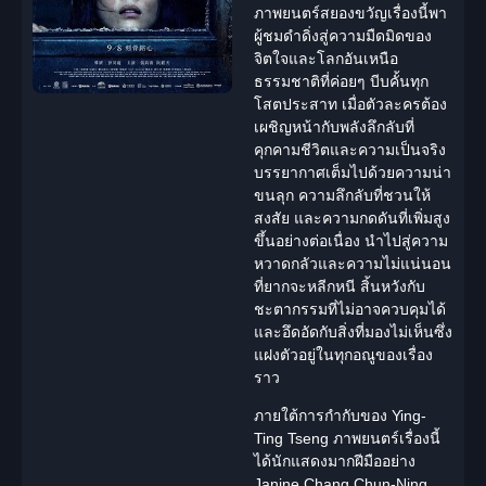
ภาพยนตร์
สยองขวัญ
เรื่องนี้พา
ผู้ชมดำดิ่งสู่ความมืดมิดของ
จิตใจและโลกอัน
เหนือ
ธรรมชาติ
ที่ค่อยๆ บีบคั้นทุก
โสตประสาท เมื่อตัวละครต้อง
เผชิญหน้ากับพลัง
ลึกลับ
ที่
คุกคามชีวิตและความเป็นจริง
บรรยากาศเต็มไปด้วยความน่า
ขนลุก ความ
ลึกลับ
ที่ชวนให้
สงสัย และความกดดันที่เพิ่มสูง
ขึ้นอย่างต่อเนื่อง นำไปสู่ความ
หวาดกลัวและความไม่แน่นอน
ที่ยากจะหลีกหนี สิ้นหวังกับ
ชะตากรรมที่ไม่อาจควบคุมได้
และอึดอัดกับสิ่งที่มองไม่เห็นซึ่ง
แฝงตัวอยู่ในทุกอณูของเรื่อง
ราว
ภายใต้การกำกับของ
Ying-
Ting Tseng
ภาพยนตร์เรื่องนี้
ได้นักแสดงมากฝีมืออย่าง
Janine Chang
Chun-Ning