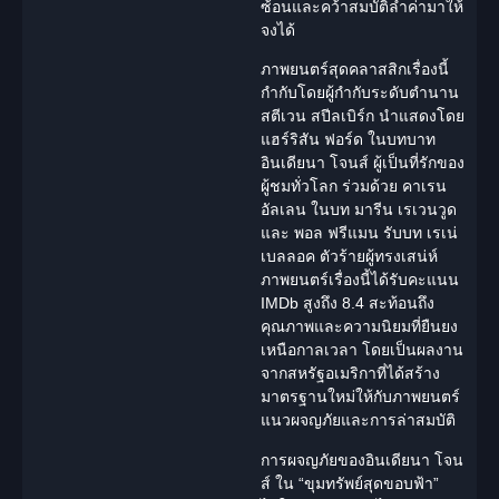
ซ้อนและคว้าสมบัติล้ำค่ามาให้
จงได้
ภาพยนตร์สุดคลาสสิกเรื่องนี้
กำกับโดยผู้กำกับระดับตำนาน
สตีเวน สปีลเบิร์ก
นำแสดงโดย
แฮร์ริสัน ฟอร์ด ในบทบาท
อินเดียนา โจนส์
ผู้เป็นที่รักของ
ผู้ชมทั่วโลก ร่วมด้วย คาเรน
อัลเลน ในบท มารีน เรเวนวูด
และ พอล ฟรีแมน รับบท เรเน่
เบลลอค ตัวร้ายผู้ทรงเสน่ห์
ภาพยนตร์เรื่องนี้ได้รับคะแนน
IMDb สูงถึง 8.4 สะท้อนถึง
คุณภาพและความนิยมที่ยืนยง
เหนือกาลเวลา โดยเป็นผลงาน
จากสหรัฐอเมริกาที่ได้สร้าง
มาตรฐานใหม่ให้กับภาพยนตร์
แนว
ผจญภัย
และการล่าสมบัติ
การผจญภัยของอินเดียนา โจน
ส์ ใน “ขุมทรัพย์สุดขอบฟ้า”