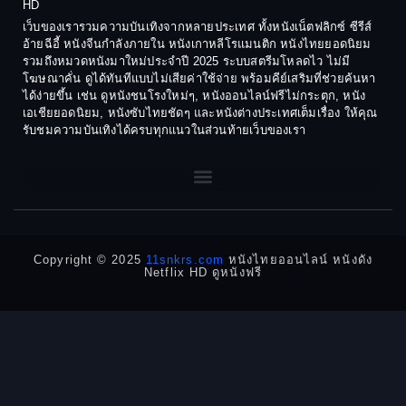
HD
1977
1975
Cult Film
เว็บของเรารวมความบันเทิงจากหลายประเทศ ทั้งหนังเน็ตฟลิกซ์ ซีรีส์
1974
1973
อ้ายฉีอี้ หนังจีนกำลังภายใน หนังเกาหลีโรแมนติก หนังไทยยอดนิยม
Culture
รวมถึงหมวดหนังมาใหม่ประจำปี 2025 ระบบสตรีมโหลดไว ไม่มี
1972
1971
โฆษณาคั่น ดูได้ทันทีแบบไม่เสียค่าใช้จ่าย พร้อมคีย์เสริมที่ช่วยค้นหา
1970
1969
Dance เต้น
ได้ง่ายขึ้น เช่น ดูหนังชนโรงใหม่ๆ, หนังออนไลน์ฟรีไม่กระตุก, หนัง
เอเชียยอดนิยม, หนังซับไทยชัดๆ และหนังต่างประเทศเต็มเรื่อง ให้คุณ
1968
1964
Dark Comedy ตลกร้าย
รับชมความบันเทิงได้ครบทุกแนวในส่วนท้ายเว็บของเรา
1962
1960
DC
1956
1954
1950
1940
Detective
Detective สืบสวน
Copyright © 2025
11snkrs.com
หนังไทยออนไลน์ หนังดัง
Netflix HD ดูหนังฟรี
Detective สืบสวน
Disaster
Disney+
Documentary สารคดี