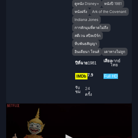
ดูหนัง Disney+
หนังปี 1981
หนังฝรั่ง
Ark of the Covenant
Indiana Jones
การหักมุมที่คาดไม่ถึง
สตีเวน สปีลเบิร์ก
หีบพันธสัญญา
อินเดียนา โจนส์
เดาทางไม่ถูก
เสียง
พากย์
ปีที่ฉาย
1981
ไทย
7.9
IMDb
Full HD
รับ
24
ชม
ครั้ง