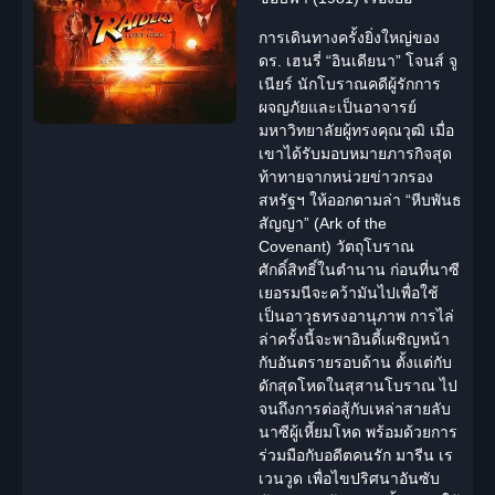
การเดินทางครั้งยิ่งใหญ่ของ
ดร. เฮนรี่ “อินเดียนา” โจนส์ จู
เนียร์ นักโบราณคดีผู้รักการ
ผจญภัย
และเป็นอาจารย์
มหาวิทยาลัยผู้ทรงคุณวุฒิ เมื่อ
เขาได้รับมอบหมายภารกิจสุด
ท้าทายจากหน่วยข่าวกรอง
สหรัฐฯ ให้ออกตามล่า “หีบพันธ
สัญญา” (
Ark of the
Covenant
) วัตถุโบราณ
ศักดิ์สิทธิ์ในตำนาน ก่อนที่นาซี
เยอรมนีจะคว้ามันไปเพื่อใช้
เป็นอาวุธทรงอานุภาพ การไล่
ล่าครั้งนี้จะพาอินดี้เผชิญหน้า
กับอันตรายรอบด้าน ตั้งแต่กับ
ดักสุดโหดในสุสานโบราณ ไป
จนถึงการต่อสู้กับเหล่าสายลับ
นาซีผู้เหี้ยมโหด พร้อมด้วยการ
ร่วมมือกับอดีตคนรัก มารีน เร
เวนวูด เพื่อไขปริศนาอันซับ