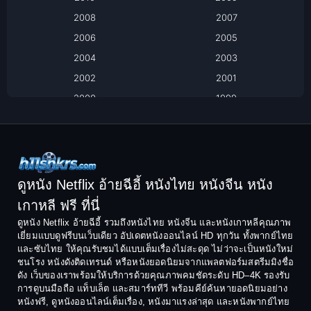
Biography
2008
2007
Biography ชีวิตจริง
2006
2005
2004
2003
Black Comedy
2002
2001
Classic หนังคลาสสิก
2000
1999
1998
1997
Classic หนังคลาสสิก
1996
1995
Comedy ตลก
1994
1993
Comedy ตลก
1992
1991
ดูหนัง Netflix อ้ายฉีอี้ หนังไทย หนังจีน หนัง
1990
1989
เกาหลี ฟรี ที่นี่
Coming-of-Age
1988
1987
ดูหนัง Netflix อ้ายฉีอี้ รวมถึงหนังไทย หนังจีน และหนังเกาหลีคุณภาพ
Coming-of-age ชีวิตวัยรุ่น
เยี่ยมแบบดูฟรีบนเว็บเดียว อัปเดตหนังออนไลน์ HD ทุกวัน ทั้งพากย์ไทย
1986
1985
และซับไทย ให้คุณรับชมได้แบบเต็มเรื่องไม่สะดุด ไม่ว่าจะเป็นหนังใหม่
1984
1983
ชนโรง หนังดังติดเทรนด์ หรือหนังยอดนิยมจากแพลตฟอร์มสตรีมมิงชื่อ
Crime อาชญากรรม
ดัง เว็บของเราพร้อมให้บริการด้วยคุณภาพคมชัดระดับ HD–4K รองรับ
1982
1981
การดูบนมือถือ แท็บเล็ต และสมาร์ททีวี พร้อมคีย์ค้นหายอดนิยมอย่าง
Crime อาชญากรรม
1980
1978
หนังฟรี, ดูหนังออนไลน์เต็มเรื่อง, หนังมาแรงล่าสุด และหนังพากย์ไทย