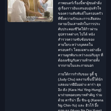
ภาพยนตร์เรื่องนี้พาผู้ชมดำดิ่ง
สู่เรื่องราวอันแสนอบอุ่นหัวใจ
ของความสัมพันธ์ใน
ครอบครัว
ที่ซึ่งความรักและการเสียสละ
กลายเป็นเสาหลักในการประ
คับประคองชีวิตให้ก้าวผ่าน
อุปสรรคต่างๆ ไปได้ หนัง
สำรวจความซับซ้อนของ
สายใยระหว่างบุคคลใน
ครอบครัว
โดยเฉพาะอย่างยิ่ง
ความผูกพันระหว่างแม่กับลูก ที่
ต้องเผชิญกับความท้าทายทั้ง
จากภายในและภายนอก
ภายใต้การกำกับของ จูดี้ ชู
(
Judy Chu
) ผลงานชิ้นนี้ได้
นัก
แสดง
มากฝีมืออย่าง
คาร่า ฮุย
อิง-ฮัง
(Kara Hui Ying-Hung)
มาถ่ายทอดบทบาทสำคัญ ร่วม
ด้วย คารีน่า อึ้ง ชิน-ยู (Karena
Ng Chin-Yu) และ ฮิวโก้ อึ้ง
ดอย-ยุง (Hugo Ng Doi-Yung)