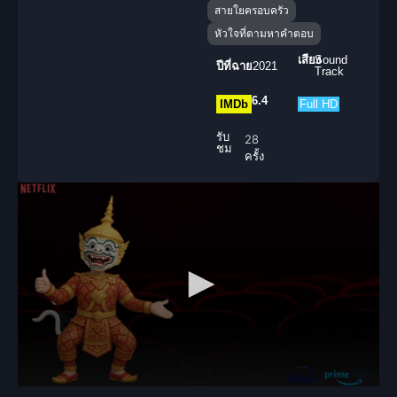
สายใยครอบครัว
หัวใจที่ตามหาคำตอบ
เสียง
Sound
ปีที่ฉาย
2021
Track
6.4
IMDb
Full HD
รับ
28
ชม
ครั้ง