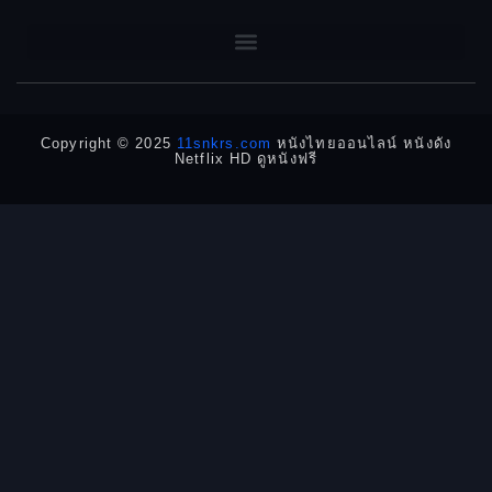
1962
1960
DC
1956
1954
1950
1940
Detective
Detective สืบสวน
Copyright © 2025
11snkrs.com
หนังไทยออนไลน์ หนังดัง
Netflix HD ดูหนังฟรี
Detective สืบสวน
Disaster
Disney+
Documentary สารคดี
Documentary สารคดี
Drama ดราม่า
Drama ดราม่า