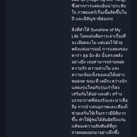
ซึ่งฝากการแสดงอันน่าประทับ
ใจ ภาพยนตร์เรื่องนี้ผลิตขึ้นใน
ปี และมีสัญชาติฮ่องกง
สิ่งที่ทำให้
Sunshine of My
Life
โดดเด่นคือการเล่าเรื่องที่
ละเมียดละไม แต่แฝงไว้ด้วย
พลังแห่งอารมณ์ การแสดงของ
คาร่า ฮุย อิง-ฮัง นั้นทรงพลัง
อย่างยิ่ง เธอสามารถถ่ายทอด
ความรัก ความห่วงใย และ
ความเข้มแข็งของแม่ได้อย่าง
หมดจด ขณะที่ เคมีระหว่าง
นัก
แสดง
รุ่นใหม่กับรุ่นเก๋าก็ส่ง
เสริมกันได้อย่างลงตัว สร้าง
บรรยากาศที่สมจริงและน่าเชื่อ
ถือ การนำเสนอภาพและเสียงก็
ช่วยเสริมให้เรื่องราวมีมิติมาก
ขึ้น ทำให้ผู้ชมได้สัมผัสถึงแก่น
แท้ของความสัมพันธ์ที่ถูก
ถ่ายทอดออกมาอย่างลึกซึ้ง