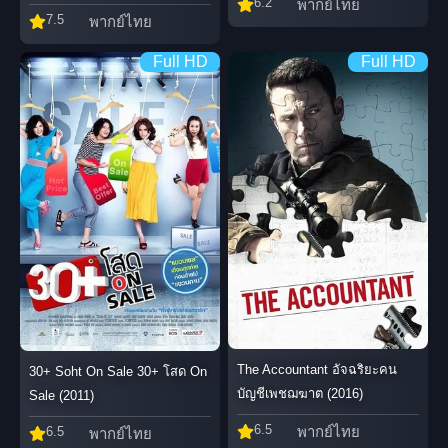
6.2
พากย์ไทย
7.5
พากย์ไทย
Full HD
Full HD
The Accountant อัจฉริยะคน
30+ Soht On Sale 30+ โสด On
บัญชีเพชฌฆาต (2016)
Sale (2011)
6.5
พากย์ไทย
6.5
พากย์ไทย