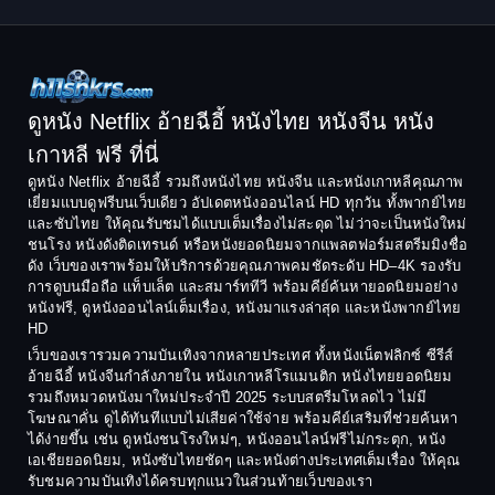
1998
1997
Classic หนังคลาสสิก
1996
1995
Comedy ตลก
1994
1993
Comedy ตลก
1992
1991
ดูหนัง Netflix อ้ายฉีอี้ หนังไทย หนังจีน หนัง
1990
1989
เกาหลี ฟรี ที่นี่
Coming-of-Age
1988
1987
ดูหนัง Netflix อ้ายฉีอี้ รวมถึงหนังไทย หนังจีน และหนังเกาหลีคุณภาพ
Coming-of-age ชีวิตวัยรุ่น
เยี่ยมแบบดูฟรีบนเว็บเดียว อัปเดตหนังออนไลน์ HD ทุกวัน ทั้งพากย์ไทย
1986
1985
และซับไทย ให้คุณรับชมได้แบบเต็มเรื่องไม่สะดุด ไม่ว่าจะเป็นหนังใหม่
1984
1983
ชนโรง หนังดังติดเทรนด์ หรือหนังยอดนิยมจากแพลตฟอร์มสตรีมมิงชื่อ
Crime อาชญากรรม
ดัง เว็บของเราพร้อมให้บริการด้วยคุณภาพคมชัดระดับ HD–4K รองรับ
1982
1981
การดูบนมือถือ แท็บเล็ต และสมาร์ททีวี พร้อมคีย์ค้นหายอดนิยมอย่าง
Crime อาชญากรรม
1980
1978
หนังฟรี, ดูหนังออนไลน์เต็มเรื่อง, หนังมาแรงล่าสุด และหนังพากย์ไทย
HD
1977
1975
Cult Film
เว็บของเรารวมความบันเทิงจากหลายประเทศ ทั้งหนังเน็ตฟลิกซ์ ซีรีส์
1974
1973
อ้ายฉีอี้ หนังจีนกำลังภายใน หนังเกาหลีโรแมนติก หนังไทยยอดนิยม
Culture
รวมถึงหมวดหนังมาใหม่ประจำปี 2025 ระบบสตรีมโหลดไว ไม่มี
1972
1971
โฆษณาคั่น ดูได้ทันทีแบบไม่เสียค่าใช้จ่าย พร้อมคีย์เสริมที่ช่วยค้นหา
1970
1969
Dance เต้น
ได้ง่ายขึ้น เช่น ดูหนังชนโรงใหม่ๆ, หนังออนไลน์ฟรีไม่กระตุก, หนัง
เอเชียยอดนิยม, หนังซับไทยชัดๆ และหนังต่างประเทศเต็มเรื่อง ให้คุณ
1968
1964
Dark Comedy ตลกร้าย
รับชมความบันเทิงได้ครบทุกแนวในส่วนท้ายเว็บของเรา