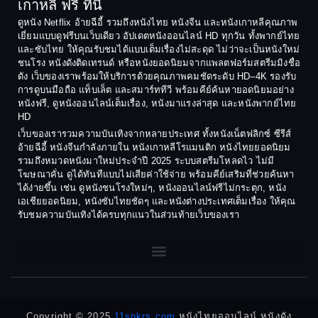
เกาหลี ฟรี ที่นี่
Coming-of-Age
1988
1987
ดูหนัง Netflix อ้ายฉีอี้ รวมถึงหนังไทย หนังจีน และหนังเกาหลีคุณภาพ
Coming-of-age ชีวิตวัยรุ่น
เยี่ยมแบบดูฟรีบนเว็บเดียว อัปเดตหนังออนไลน์ HD ทุกวัน ทั้งพากย์ไทย
1986
1985
และซับไทย ให้คุณรับชมได้แบบเต็มเรื่องไม่สะดุด ไม่ว่าจะเป็นหนังใหม่
1984
1983
ชนโรง หนังดังติดเทรนด์ หรือหนังยอดนิยมจากแพลตฟอร์มสตรีมมิงชื่อ
Crime อาชญากรรม
ดัง เว็บของเราพร้อมให้บริการด้วยคุณภาพคมชัดระดับ HD–4K รองรับ
1982
1981
การดูบนมือถือ แท็บเล็ต และสมาร์ททีวี พร้อมคีย์ค้นหายอดนิยมอย่าง
Crime อาชญากรรม
1980
1978
หนังฟรี, ดูหนังออนไลน์เต็มเรื่อง, หนังมาแรงล่าสุด และหนังพากย์ไทย
HD
1977
1975
Cult Film
เว็บของเรารวมความบันเทิงจากหลายประเทศ ทั้งหนังเน็ตฟลิกซ์ ซีรีส์
1974
1973
อ้ายฉีอี้ หนังจีนกำลังภายใน หนังเกาหลีโรแมนติก หนังไทยยอดนิยม
Culture
รวมถึงหมวดหนังมาใหม่ประจำปี 2025 ระบบสตรีมโหลดไว ไม่มี
1972
1971
โฆษณาคั่น ดูได้ทันทีแบบไม่เสียค่าใช้จ่าย พร้อมคีย์เสริมที่ช่วยค้นหา
1970
1969
Dance เต้น
ได้ง่ายขึ้น เช่น ดูหนังชนโรงใหม่ๆ, หนังออนไลน์ฟรีไม่กระตุก, หนัง
เอเชียยอดนิยม, หนังซับไทยชัดๆ และหนังต่างประเทศเต็มเรื่อง ให้คุณ
1968
1964
Dark Comedy ตลกร้าย
รับชมความบันเทิงได้ครบทุกแนวในส่วนท้ายเว็บของเรา
1962
1960
DC
1956
1954
1950
1940
Detective
Detective สืบสวน
Copyright © 2025
11snkrs.com
หนังไทยออนไลน์ หนังดัง