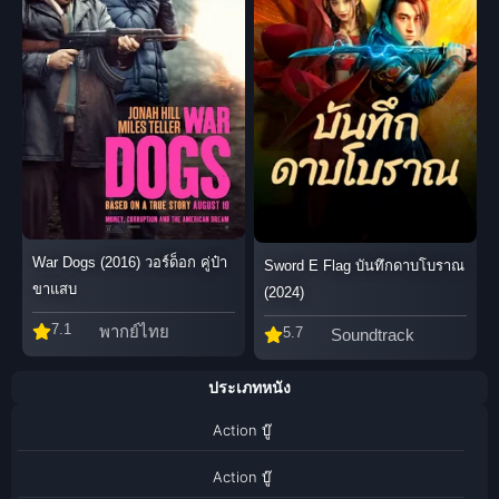
War Dogs (2016) วอร์ด็อก คู่ป๋า
Sword E Flag บันทึกดาบโบราณ
ขาแสบ
(2024)
7.1
พากย์ไทย
5.7
Soundtrack
ประเภทหนัง
Action บู๊
Action บู๊