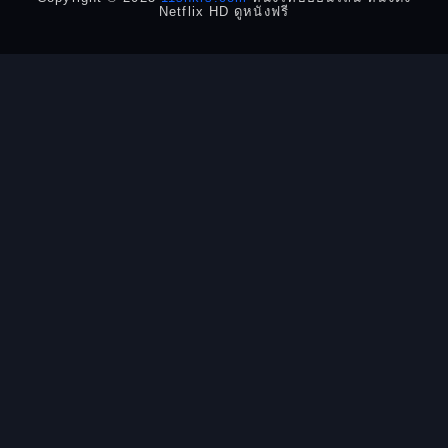
Netflix HD ดูหนังฟรี
Detective สืบสวน
Disaster
Disney+
Documentary สารคดี
Documentary สารคดี
Drama ดราม่า
Drama ดราม่า
Dystopian
Emotional
Epic มหากาพย์
Erotic