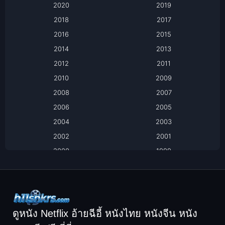
2020
2019
Based on a True Story เรื่องจริง
2018
2017
2016
2015
Based on a True Story เรื่องจริง
2014
2013
Based on Novel
2012
2011
2010
2009
Biography
2008
2007
Biography ชีวิตจริง
2006
2005
2004
2003
Black Comedy
2002
2001
Classic หนังคลาสสิก
2000
1999
1998
1997
Classic หนังคลาสสิก
1996
1995
Comedy ตลก
1994
1993
Comedy ตลก
1992
1991
ดูหนัง Netflix อ้ายฉีอี้ หนังไทย หนังจีน หนัง
1990
1989