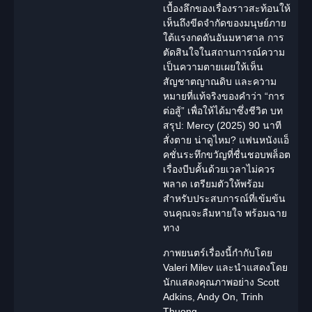
เบื้องลึกของเรื่องราวสะท้อนให้
เห็นถึงขีดจำกัดของมนุษย์ภาย
ใต้แรงกดดันอันมหาศาล การ
ตัดสินใจในสถานการณ์ความ
เป็นความตายเผยให้เห็น
สัญชาตญาณดิบ และความ
หมายที่แท้จริงของคำว่า “การ
ต่อสู้” เพื่อให้ได้มาซึ่งชีวิต บท
สรุป: Mercy (2025) 90 นาที
สั่งตาย น่าดูไหม? แฟนหนังแอ็
คชั่นระทึกขวัญที่ชื่นชอบพล็อต
เรื่องบีบคั้นด้วยเวลาไม่ควร
พลาด เตรียมตัวให้พร้อม
สำหรับประสบการณ์ที่เข้มข้น
จนคุณจะลืมหายใจ พร้อมฉาย
ทาง
ภาพยนตร์เรื่องนี้กำกับโดย
Valeri Milev
และนำแสดงโดย
นักแสดงคุณภาพอย่าง
Scott
Adkins, Andy On, Trinh
Thuong