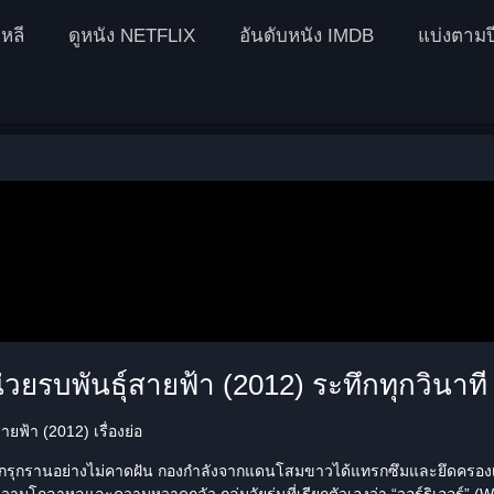
หลี
ดูหนัง NETFLIX
อันดับหนัง IMDB
แบ่งตามป
ยรบพันธุ์สายฟ้า (2012) ระทึกทุกวินาที
ยฟ้า (2012) เรื่องย่อ
ูกรุกรานอย่างไม่คาดฝัน กองกำลังจากแดนโสมขาวได้แทรกซึมและยึดครองเม
วามโกลาหลและความหวาดกลัว กลุ่มวัยรุ่นที่เรียกตัวเองว่า “
วอร์ริเออร์
” (
W