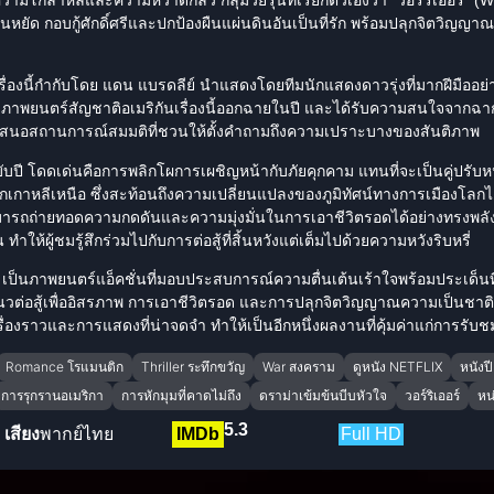
นหยัด กอบกู้ศักดิ์ศรีและปกป้องผืนแผ่นดินอันเป็นที่รัก พร้อมปลุกจิตวิญญา
รื่องนี้กำกับโดย แดน แบรดลีย์ นำแสดงโดยทีม
นักแสดง
ดาวรุ่งที่มากฝีมืออย
 ภาพยนตร์สัญชาติอเมริกันเรื่องนี้ออกฉายในปี และได้รับความสนใจจากฉากแอ
นำเสนอสถานการณ์สมมติที่ชวนให้ตั้งคำถามถึงความเปราะบางของสันติภาพ
บับปี โดดเด่นคือการพลิกโผการเผชิญหน้ากับภัยคุกคาม แทนที่จะเป็นคู่ปรับหน้า
เกาหลีเหนือ ซึ่งสะท้อนถึงความเปลี่ยนแปลงของภูมิทัศน์ทางการเมืองโลกได
ามารถถ่ายทอดความกดดันและความมุ่งมั่นในการเอาชีวิตรอดได้อย่างทรงพลั
ทำให้ผู้ชมรู้สึกร่วมไปกับการต่อสู้ที่สิ้นหวังแต่เต็มไปด้วยความหวังริบหรี่
ป็นภาพยนตร์แอ็คชั่นที่มอบประสบการณ์ความตื่นเต้นเร้าใจพร้อมประเด็นท
นวต่อสู้เพื่ออิสรภาพ การเอาชีวิตรอด และการปลุกจิตวิญญาณความเป็นชาตินิ
รื่องราวและการแสดงที่น่าจดจำ ทำให้เป็นอีกหนึ่งผลงานที่คุ้มค่าแก่การรับช
Romance โรแมนติก
Thriller ระทึกขวัญ
War สงคราม
ดูหนัง NETFLIX
หนังป
การรุกรานอเมริกา
การหักมุมที่คาดไม่ถึง
ดราม่าเข้มข้นบีบหัวใจ
วอร์ริเออร์
หน
5.3
เสียง
พากย์ไทย
IMDb
Full HD