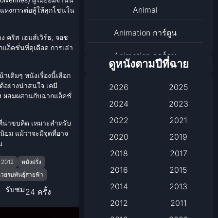
Animal
ณแห่งการต่อสู้ให้ลุกโชนใน
Animation การ์ตูน
่าง คริส เฮมส์เวิร์ธ, จอช
็คชั่นที่ดุเดือด การเล่า
Animation การ์ตูน
ดูหนังตามปีที่ฉาย
เดิมๆ หนังเรื่องนี้เลือก
Animation การ์ตูน
้อย่างน่าสนใจ เคมี
2026
2025
ง ผสมผสานกับฉากแอ็คชั่
Anthology
2024
2023
2022
2021
ี่น่าขบคิด เหมาะสำหรับ
Apple TV
ยม แม้ว่าจะมีจุดที่อาจ
2020
2019
ม
Apple TV+
2018
2017
ี 2012
หนังฝรั่ง
Based on a True Story เรื่อง
2016
2015
่วยรบพันธุ์สายฟ้า
จริง
2014
2013
รับชม
24 ครั้ง
2012
2011
Based on a True Story เรื่อง
จริง