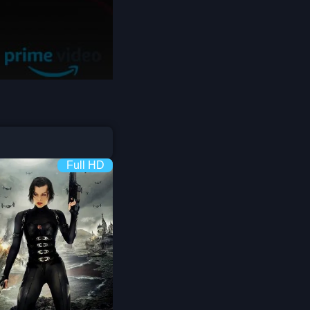
Coming-of-age ชีวิตวัยรุ่น
1982
1981
1980
Crime อาชญากรรม
1978
1977
1975
Crime อาชญากรรม
1974
1973
Cult Film
1972
1971
1970
1969
Culture
1968
1964
Full HD
Dance เต้น
1962
1960
Dark Comedy ตลกร้าย
1956
1954
1950
1940
DC
Detective
Detective สืบสวน