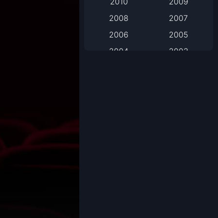
2010
2009
2008
2007
Based on Novel
2006
2005
Biography
2004
2003
Biography ชีวิตจริง
2002
2001
2000
1999
Black Comedy
1998
1997
Classic หนังคลาสสิก
1996
1995
1994
1993
Classic หนังคลาสสิก
1992
1991
Comedy ตลก
1990
1989
Comedy ตลก
1988
1987
1986
1985
Coming-of-Age
1984
1983