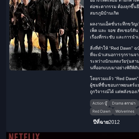
ต่อชะตากรรม ต้องลุกขึ้นยื
สมรภูมิบ้านเกิด
ผลงานแอ็คชั่น
ระทึกขวัญ
เ
เพ็ค และ จอช ฮัทเชอร์สัน
เรื่องที่กระชับ และการ
สิ่งที่ทำให้ “Red Dawn” ฉ
ที่จะนำเสนอการรุกรานจาก
ระหว่าง
นักแสดง
วัยรุ่นส
นที่ออกแบบมาอย่างพิถีพิถัน 
โดยรวมแล้ว “Red Dawn” เ
ผู้ชมที่ชื่นชอบภาพยนตร์แ
ถูกวิจารณ์ได้ แต่พลังของเ
Action บู๊
Drama ดราม่า
Red Dawn
Wolverines
ปีที่ฉาย
2012