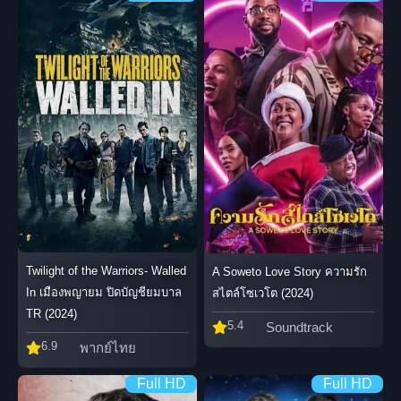
Twilight of the Warriors- Walled
A Soweto Love Story ความรัก
In เมืองพญายม ปิดบัญชียมบาล
สไตล์โซเวโต (2024)
TR (2024)
5.4
Soundtrack
6.9
พากย์ไทย
Full HD
Full HD