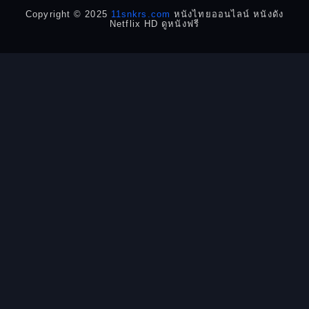
Detective สืบสวน
Copyright © 2025
11snkrs.com
หนังไทยออนไลน์ หนังดัง
Netflix HD ดูหนังฟรี
Detective สืบสวน
Disaster
Disney+
Documentary สารคดี
Documentary สารคดี
Drama ดราม่า
Drama ดราม่า
Dystopian
Emotional
Epic มหากาพย์