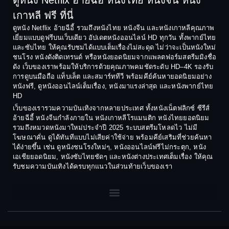
ดูหนัง Netflix อ้ายฉีอี้ หนังไทย หนังจีน หนัง
1990
1989
เกาหลี ฟรี ที่นี่
Coming-of-Age
1988
1987
ดูหนัง Netflix อ้ายฉีอี้ รวมถึงหนังไทย หนังจีน และหนังเกาหลีคุณภาพ
Coming-of-age ชีวิตวัยรุ่น
เยี่ยมแบบดูฟรีบนเว็บเดียว อัปเดตหนังออนไลน์ HD ทุกวัน ทั้งพากย์ไทย
1986
1985
และซับไทย ให้คุณรับชมได้แบบเต็มเรื่องไม่สะดุด ไม่ว่าจะเป็นหนังใหม่
1984
1983
ชนโรง หนังดังติดเทรนด์ หรือหนังยอดนิยมจากแพลตฟอร์มสตรีมมิงชื่อ
Crime อาชญากรรม
ดัง เว็บของเราพร้อมให้บริการด้วยคุณภาพคมชัดระดับ HD–4K รองรับ
1982
1981
การดูบนมือถือ แท็บเล็ต และสมาร์ททีวี พร้อมคีย์ค้นหายอดนิยมอย่าง
Crime อาชญากรรม
1980
1978
หนังฟรี, ดูหนังออนไลน์เต็มเรื่อง, หนังมาแรงล่าสุด และหนังพากย์ไทย
HD
1977
1975
Cult Film
เว็บของเรารวมความบันเทิงจากหลายประเทศ ทั้งหนังเน็ตฟลิกซ์ ซีรีส์
1974
1973
อ้ายฉีอี้ หนังจีนกำลังภายใน หนังเกาหลีโรแมนติก หนังไทยยอดนิยม
Culture
รวมถึงหมวดหนังมาใหม่ประจำปี 2025 ระบบสตรีมโหลดไว ไม่มี
1972
1971
โฆษณาคั่น ดูได้ทันทีแบบไม่เสียค่าใช้จ่าย พร้อมคีย์เสริมที่ช่วยค้นหา
1970
1969
Dance เต้น
ได้ง่ายขึ้น เช่น ดูหนังชนโรงใหม่ๆ, หนังออนไลน์ฟรีไม่กระตุก, หนัง
เอเชียยอดนิยม, หนังซับไทยชัดๆ และหนังต่างประเทศเต็มเรื่อง ให้คุณ
1968
1964
Dark Comedy ตลกร้าย
รับชมความบันเทิงได้ครบทุกแนวในส่วนท้ายเว็บของเรา
1962
1960
DC
1956
1954
1950
1940
Detective