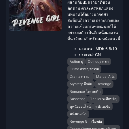
ผสานกับปม
ดราม่า
ที่ชวน
ติดตาม ตัวละครหลักแสดง
บทบาทได้อย่างน่าจดจำ
สะท้อนถึงความเปราะบางและ
ความแข็งแกร่งของมนุษย์ได้
อย่างลงตัว เป็นอีกหนึ่งผลงาน
ที่น่าจับตาสำหรับคอหนังแนวนี้
คะแนน:
IMDb 6.5/10
ประเทศ:
CN
Action บู๊
Comedy ตลก
Crime อาชญากรรม
Drama ดราม่า
Martial Arts
Mystery ลึกลับ
Revenge
Romance โรแมนติก
Suspense
Thriller ระทึกขวัญ
ดูหนังออนไลน์
หนังเอเชีย
หนังแนะนำ
Revenge Girl เรื่องย่อ
Zhang Yitong บทบาทน่าจับตา