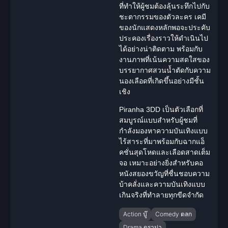
ที่ทำให้ผู้ชมต้องลุ้นระทึกไปกับ
ชะตากรรมของตัวละคร เคมี
ของ
นักแสดง
หลักพอจะประคับ
ประคองเรื่องราวให้ดำเนินไป
ได้อย่างน่าติดตาม พร้อมกับ
งานภาพที่เน้นความสดใสของ
บรรยากาศสวนน้ำตัดกับความ
นองเลือดที่เกิดขึ้นอย่างมีชั้น
เชิง
Piranha 3DD เป็นตัวเลือกที่
สมบูรณ์แบบสำหรับผู้ชมที่
กำลังมองหาความบันเทิงแบบ
ไร้สาระที่มาพร้อมกับฉากแอ็
คชั่นสุดโหดและเลือดสาดเต็ม
จอ เหมาะอย่างยิ่งสำหรับคอ
หนัง
สยองขวัญ
ที่ชื่นชอบความ
บ้าคลั่งและความบันเทิงแบบ
เกินจริงที่ทำลายทุกขีดจำกัด
Action บู๊
Comedy ตลก
Drama ดราม่า