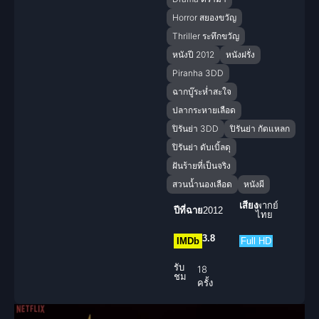
Horror สยองขวัญ
Thriller ระทึกขวัญ
หนังปี 2012
หนังฝรั่ง
Piranha 3DD
ฉากบู๊ระห่ำสะใจ
ปลากระหายเลือด
ปิรันย่า 3DD
ปิรันย่า กัดแหลก
ปิรันย่า ดับเบิ้ลดุ
ฝันร้ายที่เป็นจริง
สวนน้ำนองเลือด
หนังผี
เสียง
พากย์
ปีที่ฉาย
2012
ไทย
3.8
IMDb
Full HD
รับ
18
ชม
ครั้ง