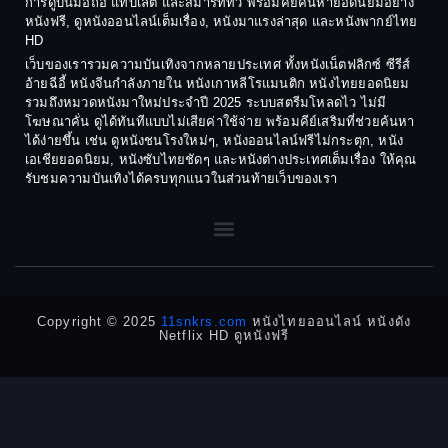
การดูบนมือถือ แท็บเล็ต และสมาร์ททีวี พร้อมคีย์ค้นหายอดนิยมอย่าง
Crime อาชญากรรม
1980
1978
หนังฟรี, ดูหนังออนไลน์เต็มเรื่อง, หนังมาแรงล่าสุด และหนังพากย์ไทย
HD
1977
1975
Cult Film
เว็บของเรารวมความบันเทิงจากหลายประเทศ ทั้งหนังเน็ตฟลิกซ์ ซีรีส์
1974
1973
อ้ายฉีอี้ หนังจีนกำลังภายใน หนังเกาหลีโรแมนติก หนังไทยยอดนิยม
Culture
รวมถึงหมวดหนังมาใหม่ประจำปี 2025 ระบบสตรีมโหลดไว ไม่มี
1972
1971
โฆษณาคั่น ดูได้ทันทีแบบไม่เสียค่าใช้จ่าย พร้อมคีย์เสริมที่ช่วยค้นหา
1970
1969
Dance เต้น
ได้ง่ายขึ้น เช่น ดูหนังชนโรงใหม่ๆ, หนังออนไลน์ฟรีไม่กระตุก, หนัง
เอเชียยอดนิยม, หนังซับไทยชัดๆ และหนังต่างประเทศเต็มเรื่อง ให้คุณ
1968
1964
Dark Comedy ตลกร้าย
รับชมความบันเทิงได้ครบทุกแนวในส่วนท้ายเว็บของเรา
1962
1960
DC
1956
1954
1950
1940
Detective
Detective สืบสวน
Copyright © 2025
11snkrs.com
หนังไทยออนไลน์ หนังดัง
Netflix HD ดูหนังฟรี
Detective สืบสวน
Disaster
Disney+