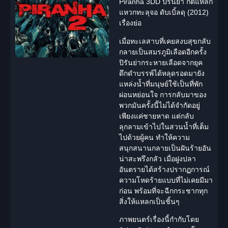
Piranha 3DD ปิรันย่า กัดแหลก
แหวกทะลุจอ ดับเบิ้ลดุ (2012)
เรื่องย่อ
เมื่อทะเลสาบที่เคยสงบสุขกลับ
กลายเป็นสมรภูมิเลือดอีกครั้ง
ปิรันย่ากระหายเลือดจากยุค
ดึกดำบรรพ์ได้หลุดรอดมายัง
แหล่งน้ำที่มนุษย์ใช้เป็นที่พัก
ผ่อนหย่อนใจ การกลับมาของ
พวกมันครั้งนี้ไม่ได้จำกัดอยู่
เพียงแค่ชายหาด แต่กลับ
ลุกลามเข้าไปในสวนน้ำที่เต็ม
ไปด้วยผู้คน ทำให้ความ
สนุกสนานกลายเป็นฝันร้ายอัน
น่าสะพรึงกลัว เมื่อฝูงปลา
อันตรายได้สร้างปรากฏการณ์
ความโหดร้ายแบบที่ไม่เคยมีมา
ก่อน พร้อมที่จะฉีกกระชากทุก
สิ่งให้แหลกเป็นชิ้นๆ
ภาพยนตร์เรื่องนี้กำกับโดย