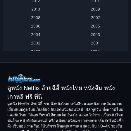
2012
2011
2010
2009
Biography
2008
2007
Biography ชีวิตจริง
2006
2005
2004
2003
Black Comedy
2002
2001
Classic หนังคลาสสิก
2000
1999
1998
1997
Classic หนังคลาสสิก
1996
1995
Comedy ตลก
1994
1993
Comedy ตลก
1992
1991
ดูหนัง Netflix อ้ายฉีอี้ หนังไทย หนังจีน หนัง
1990
1989
เกาหลี ฟรี ที่นี่
Coming-of-Age
1988
1987
ดูหนัง Netflix อ้ายฉีอี้ รวมถึงหนังไทย หนังจีน และหนังเกาหลีคุณภาพ
Coming-of-age ชีวิตวัยรุ่น
เยี่ยมแบบดูฟรีบนเว็บเดียว อัปเดตหนังออนไลน์ HD ทุกวัน ทั้งพากย์ไทย
1986
1985
และซับไทย ให้คุณรับชมได้แบบเต็มเรื่องไม่สะดุด ไม่ว่าจะเป็นหนังใหม่
1984
1983
ชนโรง หนังดังติดเทรนด์ หรือหนังยอดนิยมจากแพลตฟอร์มสตรีมมิงชื่อ
Crime อาชญากรรม
ดัง เว็บของเราพร้อมให้บริการด้วยคุณภาพคมชัดระดับ HD–4K รองรับ
1982
1981