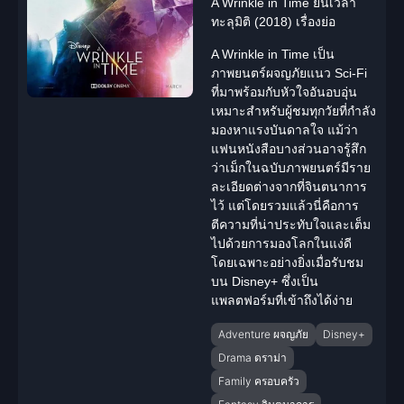
A Wrinkle in Time ย่นเวลา
ทะลุมิติ (2018) เรื่องย่อ
A Wrinkle in Time
เป็น
ภาพยนตร์
ผจญภัย
แนว
Sci-Fi
ที่มาพร้อมกับหัวใจอันอบอุ่น
เหมาะสำหรับผู้ชมทุกวัยที่กำลัง
มองหาแรงบันดาลใจ แม้ว่า
แฟนหนังสือบางส่วนอาจรู้สึก
ว่าเม็กในฉบับภาพยนตร์มีราย
ละเอียดต่างจากที่
จินตนาการ
ไว้ แต่โดยรวมแล้วนี่คือการ
ตีความที่น่าประทับใจและเต็ม
ไปด้วยการมองโลกในแง่ดี
โดยเฉพาะอย่างยิ่งเมื่อรับชม
บน Disney+ ซึ่งเป็น
แพลตฟอร์มที่เข้าถึงได้ง่าย
Adventure ผจญภัย
Disney+
Drama ดราม่า
Family ครอบครัว