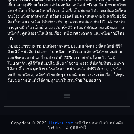
Coming-of-age ชีวิตวัยรุ่น
เยี่ยมแบบดูฟรีบนเว็บเดียว อัปเดตหนังออนไลน์ HD ทุกวัน ทั้งพากย์ไทย
1986
1985
และซับไทย ให้คุณรับชมได้แบบเต็มเรื่องไม่สะดุด ไม่ว่าจะเป็นหนังใหม่
1984
1983
ชนโรง หนังดังติดเทรนด์ หรือหนังยอดนิยมจากแพลตฟอร์มสตรีมมิงชื่อ
Crime อาชญากรรม
ดัง เว็บของเราพร้อมให้บริการด้วยคุณภาพคมชัดระดับ HD–4K รองรับ
1982
1981
การดูบนมือถือ แท็บเล็ต และสมาร์ททีวี พร้อมคีย์ค้นหายอดนิยมอย่าง
Crime อาชญากรรม
1980
1978
หนังฟรี, ดูหนังออนไลน์เต็มเรื่อง, หนังมาแรงล่าสุด และหนังพากย์ไทย
HD
1977
1975
Cult Film
เว็บของเรารวมความบันเทิงจากหลายประเทศ ทั้งหนังเน็ตฟลิกซ์ ซีรีส์
1974
1973
อ้ายฉีอี้ หนังจีนกำลังภายใน หนังเกาหลีโรแมนติก หนังไทยยอดนิยม
Culture
รวมถึงหมวดหนังมาใหม่ประจำปี 2025 ระบบสตรีมโหลดไว ไม่มี
1972
1971
โฆษณาคั่น ดูได้ทันทีแบบไม่เสียค่าใช้จ่าย พร้อมคีย์เสริมที่ช่วยค้นหา
1970
1969
Dance เต้น
ได้ง่ายขึ้น เช่น ดูหนังชนโรงใหม่ๆ, หนังออนไลน์ฟรีไม่กระตุก, หนัง
เอเชียยอดนิยม, หนังซับไทยชัดๆ และหนังต่างประเทศเต็มเรื่อง ให้คุณ
1968
1964
Dark Comedy ตลกร้าย
รับชมความบันเทิงได้ครบทุกแนวในส่วนท้ายเว็บของเรา
1962
1960
DC
1956
1954
1950
1940
Detective
Detective สืบสวน
Copyright © 2025
11snkrs.com
หนังไทยออนไลน์ หนังดัง
Netflix HD ดูหนังฟรี
Detective สืบสวน