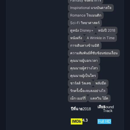
Fantasy จินตนาการ
Inspirational แรงบันดาลใจ
Romance โรแมนติก
Sci-Fi วิทยาศาสตร์
ดูหนัง Disney+
หนังปี 2018
หนังฝรั่ง
A Wrinkle in Time
การเดินทางข้ามมิติ
ความสัมพันธ์ที่ซับซ้อนซ่อนเงื่อน
คุณนายผู้บอกเวลา
คุณนายผู้สว่างไสว
คุณนายผู้เป็นใคร
ชาร์ลส์ วัลเลซ
พลังมืด
รักครั้งนี้จะจบลงอย่างไร
เม็ก เมอร์รี่
แคลวิน โอ๊ค
เสียง
Sound
ปีที่ฉาย
2018
Track
4.3
IMDb
Full HD