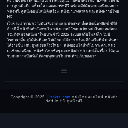
ดัง เว็บของเราพร้อมให้บริการด้วยคุณภาพคมชัดระดับ HD–4K รองรับ
1982
1981
การดูบนมือถือ แท็บเล็ต และสมาร์ททีวี พร้อมคีย์ค้นหายอดนิยมอย่าง
Crime อาชญากรรม
1980
1978
หนังฟรี, ดูหนังออนไลน์เต็มเรื่อง, หนังมาแรงล่าสุด และหนังพากย์ไทย
HD
1977
1975
Cult Film
เว็บของเรารวมความบันเทิงจากหลายประเทศ ทั้งหนังเน็ตฟลิกซ์ ซีรีส์
1974
1973
อ้ายฉีอี้ หนังจีนกำลังภายใน หนังเกาหลีโรแมนติก หนังไทยยอดนิยม
Culture
รวมถึงหมวดหนังมาใหม่ประจำปี 2025 ระบบสตรีมโหลดไว ไม่มี
1972
1971
โฆษณาคั่น ดูได้ทันทีแบบไม่เสียค่าใช้จ่าย พร้อมคีย์เสริมที่ช่วยค้นหา
1970
1969
Dance เต้น
ได้ง่ายขึ้น เช่น ดูหนังชนโรงใหม่ๆ, หนังออนไลน์ฟรีไม่กระตุก, หนัง
เอเชียยอดนิยม, หนังซับไทยชัดๆ และหนังต่างประเทศเต็มเรื่อง ให้คุณ
1968
1964
Dark Comedy ตลกร้าย
รับชมความบันเทิงได้ครบทุกแนวในส่วนท้ายเว็บของเรา
1962
1960
DC
1956
1954
1950
1940
Detective
Detective สืบสวน
Copyright © 2025
11snkrs.com
หนังไทยออนไลน์ หนังดัง
Netflix HD ดูหนังฟรี
Detective สืบสวน
Disaster
Disney+