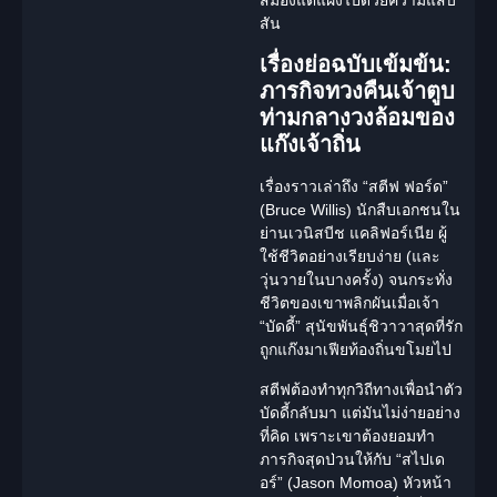
สมองแต่แฝงไปด้วยความแสบ
สัน
เรื่องย่อฉบับเข้มข้น:
ภารกิจทวงคืนเจ้าตูบ
ท่ามกลางวงล้อมของ
แก๊งเจ้าถิ่น
เรื่องราวเล่าถึง
“สตีฟ ฟอร์ด”
(Bruce Willis) นักสืบเอกชนใน
ย่านเวนิสบีช แคลิฟอร์เนีย ผู้
ใช้ชีวิตอย่างเรียบง่าย (และ
วุ่นวายในบางครั้ง) จนกระทั่ง
ชีวิตของเขาพลิกผันเมื่อเจ้า
“บัดดี้”
สุนัขพันธุ์ชิวาวาสุดที่รัก
ถูกแก๊งมาเฟียท้องถิ่นขโมยไป
สตีฟต้องทำทุกวิถีทางเพื่อนำตัว
บัดดี้กลับมา แต่มันไม่ง่ายอย่าง
ที่คิด เพราะเขาต้องยอมทำ
ภารกิจสุดป่วนให้กับ
“สไปเด
อร์”
(Jason Momoa) หัวหน้า