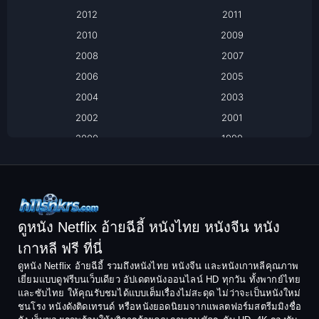
Based on Novel
2012
2011
2010
2009
Biography
2008
2007
Biography ชีวิตจริง
2006
2005
2004
2003
Black Comedy
2002
2001
Classic หนังคลาสสิก
2000
1999
1998
1997
Classic หนังคลาสสิก
1996
1995
Comedy ตลก
1994
1993
Comedy ตลก
1992
1991
ดูหนัง Netflix อ้ายฉีอี้ หนังไทย หนังจีน หนัง
1990
1989
เกาหลี ฟรี ที่นี่
Coming-of-Age
1988
1987
ดูหนัง Netflix อ้ายฉีอี้ รวมถึงหนังไทย หนังจีน และหนังเกาหลีคุณภาพ
Coming-of-age ชีวิตวัยรุ่น
เยี่ยมแบบดูฟรีบนเว็บเดียว อัปเดตหนังออนไลน์ HD ทุกวัน ทั้งพากย์ไทย
1986
1985
และซับไทย ให้คุณรับชมได้แบบเต็มเรื่องไม่สะดุด ไม่ว่าจะเป็นหนังใหม่
1984
1983
ชนโรง หนังดังติดเทรนด์ หรือหนังยอดนิยมจากแพลตฟอร์มสตรีมมิงชื่อ
Crime อาชญากรรม