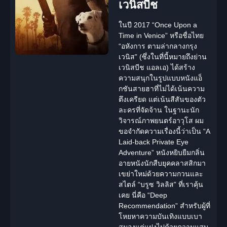
เวนิสบีช
ในปี 2017
“Once Upon a
Time in Venice”
หรือชื่อไทย
“อหังการ ตามล่ากลางกรุง
เวนิส”
(ซึ่งในที่นี้หมายถึงย่าน
เวนิสบีช แอลเอ) ได้สร้าง
ความสนุกในรูปแบบหนังแอ็
กชันสายฮาที่ไม่ได้เน้นความ
ตึงเครียด แต่เน้นสีสันของตัว
ละครที่จัดจ้าน ในฐานะนัก
วิจารณ์ภาพยนตร์อาวุโส ผม
ขอจำกัดความเรื่องนี้ว่าเป็น “A
Laid-back Private Eye
Adventure” หนังหยิบยืมกลิ่น
อายหนังนักสืบยุคคลาสสิกมา
เขย่าใหม่ด้วยความกวนและ
สไตล์ “บรูซ วิลลิส” ที่เราคุ้น
เคย นี่คือ “Deep
Recommendation” สำหรับผู้ที่
โหยหาความบันเทิงแบบเบา