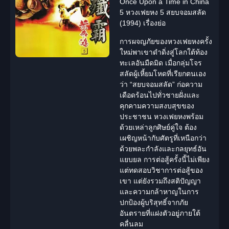
Once Upon a Time in China
5 หวงเฟยหง 5 สยบจอมสลัด
(1994) เรื่องย่อ
การ
ผจญภัย
ของหวงเฟยหงครั้ง
ใหม่พาเขาดำดิ่งสู่โลกใต้ท้อง
ทะเลอันมืดมิด เมื่อกลุ่มโจร
สลัดผู้เหี้ยมโหดที่เรียกตนเอง
ว่า “
สยบจอมสลัด
” ก่อความ
เดือดร้อนไปทั่วชายฝั่งและ
คุกคามความสงบสุขของ
ประชาชน หวงเฟยหงพร้อม
ด้วยเหล่าลูกศิษย์คู่ใจ ต้อง
เผชิญหน้ากับศัตรูที่เหนือกว่า
ด้วยพละกำลังและกลยุทธ์อัน
แยบยล การต่อสู้ครั้งนี้ไม่เพียง
แต่ทดสอบวิชาการต่อสู้ของ
เขา แต่ยังรวมถึงสติปัญญา
และความกล้าหาญในการ
ปกป้องผู้บริสุทธิ์จากภัย
อันตรายที่แฝงตัวอยู่ภายใต้
คลื่นลม