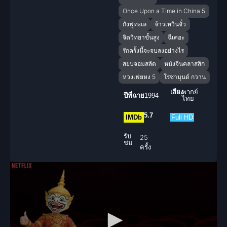
Once Upon a Time in China 5
กังฟูทะเล
จ้าวเหวินจั๋ว
จิตวิทยาขั้นสูง
ฉีเคอะ
รักครั้งนี้จะจบลงอย่างไร
สยบจอมสลัด
หนังจีนคลาสสิก
หวงเฟยหง 5
โรซามุนด์ กวาน
เสียง
พากย์
ปีที่ฉาย
1994
ไทย
5.7
IMDb
Full HD
รับ
25
ชม
ครั้ง