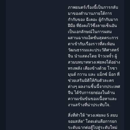
ภาพยนตร์เรื่องนี้เป็นการกลับ
มาของตำนานภายใต้การ
กำกับของ ฉีเคอะ ผู้กำกับมาก
ฝีมือ ที่ยังคงไว้ซึ่งลายเซ็นอัน
เป็นเอกลักษณ์ในการผสม
ผสานฉากแอ็คชั่นสุดตระการ
ตาเข้ากับเรื่องราวที่สะท้อน
วัฒนธรรมและ
ประวัติศาสตร์
จีน นำแสดงโดย จ้าวเหจั๋ว ผู้
สวมบทบาทหวงเฟยหงได้อย่าง
ทรงพลัง เคียงข้างด้วย
โรซา
มุนด์ กวาน
และ แม็กซ์ ม็อก ที่
ช่วยเสริมมิติให้กับตัวละคร
ต่างๆ ผลงานชิ้นนี้จากประเทศ
จีน ได้รับการยกย่องในด้าน
ความเข้มข้นของเนื้อหาและ
งานสร้างที่น่าประทับใจ.
สิ่งที่ทำให้ “
หวงเฟยหง 5
สยบ
จอมสลัด” โดดเด่นคือการยก
ระดับฉากต่อสู้ไปสู่ระดับใหม่