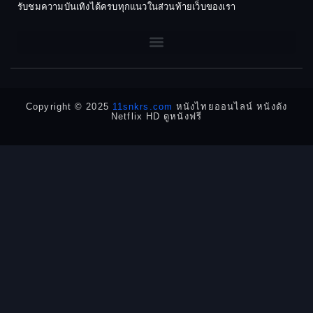
Dark Comedy ตลกร้าย
รับชมความบันเทิงได้ครบทุกแนวในส่วนท้ายเว็บของเรา
1962
1960
DC
1956
1954
1950
1940
Detective
Detective สืบสวน
Copyright © 2025
11snkrs.com
หนังไทยออนไลน์ หนังดัง
Netflix HD ดูหนังฟรี
Detective สืบสวน
Disaster
Disney+
Documentary สารคดี
Documentary สารคดี
Drama ดราม่า
Drama ดราม่า