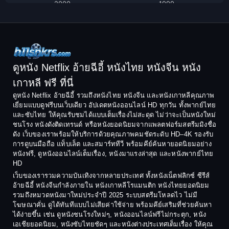
2000
1999
1998
1997
Classic หนังคลาสสิก
1996
1995
Comedy ตลก
1994
1993
Comedy ตลก
1992
1991
ดูหนัง Netflix อ้ายฉีอี้ หนังไทย หนังจีน หนัง
1990
1989
เกาหลี ฟรี ที่นี่
Coming-of-Age
1988
1987
ดูหนัง Netflix อ้ายฉีอี้ รวมถึงหนังไทย หนังจีน และหนังเกาหลีคุณภาพ
Coming-of-age ชีวิตวัยรุ่น
เยี่ยมแบบดูฟรีบนเว็บเดียว อัปเดตหนังออนไลน์ HD ทุกวัน ทั้งพากย์ไทย
1986
1985
และซับไทย ให้คุณรับชมได้แบบเต็มเรื่องไม่สะดุด ไม่ว่าจะเป็นหนังใหม่
1984
1983
ชนโรง หนังดังติดเทรนด์ หรือหนังยอดนิยมจากแพลตฟอร์มสตรีมมิงชื่อ
Crime อาชญากรรม
ดัง เว็บของเราพร้อมให้บริการด้วยคุณภาพคมชัดระดับ HD–4K รองรับ
1982
1981
การดูบนมือถือ แท็บเล็ต และสมาร์ททีวี พร้อมคีย์ค้นหายอดนิยมอย่าง
Crime อาชญากรรม
1980
1978
หนังฟรี, ดูหนังออนไลน์เต็มเรื่อง, หนังมาแรงล่าสุด และหนังพากย์ไทย
HD
1977
1975
Cult Film
เว็บของเรารวมความบันเทิงจากหลายประเทศ ทั้งหนังเน็ตฟลิกซ์ ซีรีส์
1974
1973
อ้ายฉีอี้ หนังจีนกำลังภายใน หนังเกาหลีโรแมนติก หนังไทยยอดนิยม
Culture
รวมถึงหมวดหนังมาใหม่ประจำปี 2025 ระบบสตรีมโหลดไว ไม่มี
1972
1971
โฆษณาคั่น ดูได้ทันทีแบบไม่เสียค่าใช้จ่าย พร้อมคีย์เสริมที่ช่วยค้นหา
1970
1969
Dance เต้น
ได้ง่ายขึ้น เช่น ดูหนังชนโรงใหม่ๆ, หนังออนไลน์ฟรีไม่กระตุก, หนัง
เอเชียยอดนิยม, หนังซับไทยชัดๆ และหนังต่างประเทศเต็มเรื่อง ให้คุณ
1968
1964