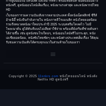
การดูบนมือถือ แท็บเล็ต และสมาร์ททีวี พร้อมคีย์ค้นหายอดนิยมอย่าง
Crime อาชญากรรม
1980
1978
หนังฟรี, ดูหนังออนไลน์เต็มเรื่อง, หนังมาแรงล่าสุด และหนังพากย์ไทย
HD
1977
1975
Cult Film
เว็บของเรารวมความบันเทิงจากหลายประเทศ ทั้งหนังเน็ตฟลิกซ์ ซีรีส์
1974
1973
อ้ายฉีอี้ หนังจีนกำลังภายใน หนังเกาหลีโรแมนติก หนังไทยยอดนิยม
Culture
รวมถึงหมวดหนังมาใหม่ประจำปี 2025 ระบบสตรีมโหลดไว ไม่มี
1972
1971
โฆษณาคั่น ดูได้ทันทีแบบไม่เสียค่าใช้จ่าย พร้อมคีย์เสริมที่ช่วยค้นหา
1970
1969
Dance เต้น
ได้ง่ายขึ้น เช่น ดูหนังชนโรงใหม่ๆ, หนังออนไลน์ฟรีไม่กระตุก, หนัง
เอเชียยอดนิยม, หนังซับไทยชัดๆ และหนังต่างประเทศเต็มเรื่อง ให้คุณ
1968
1964
Dark Comedy ตลกร้าย
รับชมความบันเทิงได้ครบทุกแนวในส่วนท้ายเว็บของเรา
1962
1960
DC
1956
1954
1950
1940
Detective
Detective สืบสวน
Copyright © 2025
11snkrs.com
หนังไทยออนไลน์ หนังดัง
Netflix HD ดูหนังฟรี
Detective สืบสวน
Disaster
Disney+