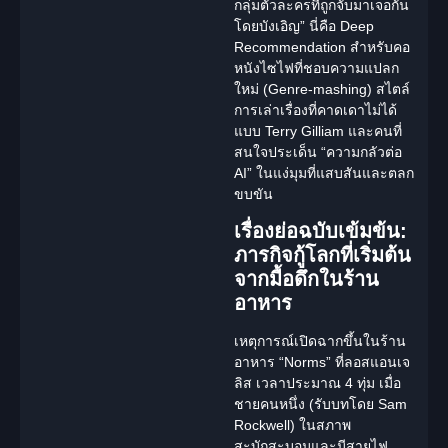
กลุ่มตัวละครที่ถูกจับมาเจอกัน
โดยบังเอิญ”
นี่คือ
Deep
Recommendation
สำหรับคอ
หนังไซไฟที่ชอบความแปลก
ใหม่ (Genre-mashing) สไตล์
การเล่าเรื่องที่คาดเดาไม่ได้
แบบ Terry Gilliam และคนที่
สนใจประเด็น “ความกลัวต่อ
AI” ในแง่มุมที่แสบสันและตลก
ขบขัน
เรื่องย่อฉบับเข้มข้น:
ภารกิจกู้โลกที่เริ่มต้น
จากมื้อดึกในร้าน
อาหาร
เหตุการณ์เปิดฉากขึ้นในร้าน
อาหาร “Norms” ที่ลอสแอนเจ
ลิส เวลาประมาณ 4 ทุ่ม เมื่อ
ชายคนหนึ่ง (รับบทโดย
Sam
Rockwell
) ในสภาพ
สะบักสะบอมและมีสายไฟ