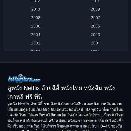
2012
2011
2010
2009
Biography
2008
2007
Biography ชีวิตจริง
2006
2005
2004
2003
Black Comedy
2002
2001
Classic หนังคลาสสิก
2000
1999
1998
1997
Classic หนังคลาสสิก
1996
1995
Comedy ตลก
1994
1993
Comedy ตลก
1992
1991
ดูหนัง Netflix อ้ายฉีอี้ หนังไทย หนังจีน หนัง
1990
1989
เกาหลี ฟรี ที่นี่
Coming-of-Age
1988
1987
ดูหนัง Netflix อ้ายฉีอี้ รวมถึงหนังไทย หนังจีน และหนังเกาหลีคุณภาพ
Coming-of-age ชีวิตวัยรุ่น
เยี่ยมแบบดูฟรีบนเว็บเดียว อัปเดตหนังออนไลน์ HD ทุกวัน ทั้งพากย์ไทย
1986
1985
และซับไทย ให้คุณรับชมได้แบบเต็มเรื่องไม่สะดุด ไม่ว่าจะเป็นหนังใหม่
1984
1983
ชนโรง หนังดังติดเทรนด์ หรือหนังยอดนิยมจากแพลตฟอร์มสตรีมมิงชื่อ
Crime อาชญากรรม
ดัง เว็บของเราพร้อมให้บริการด้วยคุณภาพคมชัดระดับ HD–4K รองรับ
1982
1981