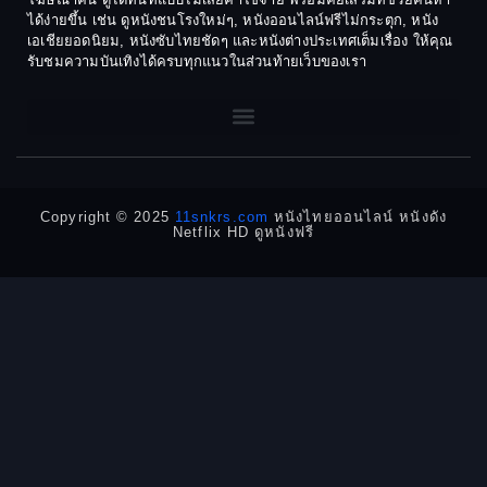
1970
1969
Dance เต้น
ได้ง่ายขึ้น เช่น ดูหนังชนโรงใหม่ๆ, หนังออนไลน์ฟรีไม่กระตุก, หนัง
เอเชียยอดนิยม, หนังซับไทยชัดๆ และหนังต่างประเทศเต็มเรื่อง ให้คุณ
1968
1964
Dark Comedy ตลกร้าย
รับชมความบันเทิงได้ครบทุกแนวในส่วนท้ายเว็บของเรา
1962
1960
DC
1956
1954
1950
1940
Detective
Detective สืบสวน
Copyright © 2025
11snkrs.com
หนังไทยออนไลน์ หนังดัง
Netflix HD ดูหนังฟรี
Detective สืบสวน
Disaster
Disney+
Documentary สารคดี
Documentary สารคดี
Drama ดราม่า