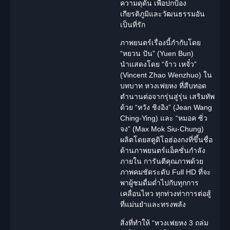
ความดุดัน เพื่อปกป้อง
เกียรติภูมิและวัฒนธรรมอัน
เป็นที่รัก
ภาพยนตร์เรื่องนี้กำกับโดย
“หยวน ปัน” (Yuen Bun)
นำแสดงโดย “จ้าว เหจั๋ว”
(Vincent Zhao Wenzhuo) ใน
บทบาท หวงเฟยหง ที่สืบทอด
ตำนานต่อจากรุ่นสู่รุ่น เสริมทัพ
ด้วย “หวัง ชิงอิง” (Jean Wang
Ching-Ying) และ “หมอค ซิ่ว
จง” (Max Mok Siu-Chung)
ผลิตโดยสตูดิโอฮ่องกงที่ขึ้นชื่อ
ด้านภาพยนตร์แอ็คชั่นกำลัง
ภายใน การันตีคุณภาพด้วย
ภาพคมชัดระดับ Full HD ที่จะ
พาผู้ชมดื่มด่ำไปกับทุกการ
เคลื่อนไหว ทุกท่วงท่าการต่อสู้
ที่แม่นยำและทรงพลัง
สิ่งที่ทำให้ “
หวงเฟยหง 3
ถล่ม