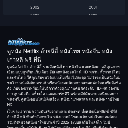
2002
2001
Classic หนังคลาสสิก
2000
1999
1998
1997
Classic หนังคลาสสิก
1996
1995
Comedy ตลก
1994
1993
Comedy ตลก
1992
1991
ดูหนัง Netflix อ้ายฉีอี้ หนังไทย หนังจีน หนัง
1990
1989
เกาหลี ฟรี ที่นี่
Coming-of-Age
1988
1987
ดูหนัง Netflix อ้ายฉีอี้ รวมถึงหนังไทย หนังจีน และหนังเกาหลีคุณภาพ
Coming-of-age ชีวิตวัยรุ่น
เยี่ยมแบบดูฟรีบนเว็บเดียว อัปเดตหนังออนไลน์ HD ทุกวัน ทั้งพากย์ไทย
1986
1985
และซับไทย ให้คุณรับชมได้แบบเต็มเรื่องไม่สะดุด ไม่ว่าจะเป็นหนังใหม่
1984
1983
ชนโรง หนังดังติดเทรนด์ หรือหนังยอดนิยมจากแพลตฟอร์มสตรีมมิงชื่อ
Crime อาชญากรรม
ดัง เว็บของเราพร้อมให้บริการด้วยคุณภาพคมชัดระดับ HD–4K รองรับ
1982
1981
การดูบนมือถือ แท็บเล็ต และสมาร์ททีวี พร้อมคีย์ค้นหายอดนิยมอย่าง
Crime อาชญากรรม
1980
1978
หนังฟรี, ดูหนังออนไลน์เต็มเรื่อง, หนังมาแรงล่าสุด และหนังพากย์ไทย
HD
1977
1975
Cult Film
เว็บของเรารวมความบันเทิงจากหลายประเทศ ทั้งหนังเน็ตฟลิกซ์ ซีรีส์
1974
1973
อ้ายฉีอี้ หนังจีนกำลังภายใน หนังเกาหลีโรแมนติก หนังไทยยอดนิยม
Culture
รวมถึงหมวดหนังมาใหม่ประจำปี 2025 ระบบสตรีมโหลดไว ไม่มี
1972
1971
โฆษณาคั่น ดูได้ทันทีแบบไม่เสียค่าใช้จ่าย พร้อมคีย์เสริมที่ช่วยค้นหา