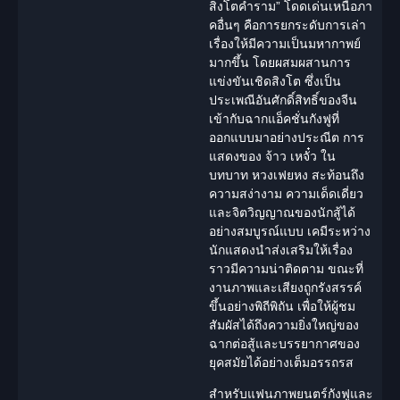
สิงโตคำราม
” โดดเด่นเหนือภา
คอื่นๆ คือการยกระดับการเล่า
เรื่องให้มีความเป็นมหากาพย์
มากขึ้น โดยผสมผสานการ
แข่งขันเชิดสิงโต ซึ่งเป็น
ประเพณีอันศักดิ์สิทธิ์ของจีน
เข้ากับฉากแอ็คชั่นกังฟูที่
ออกแบบมาอย่างประณีต การ
แสดงของ จ้าว เหจั๋ว ใน
บทบาท หวงเฟยหง สะท้อนถึง
ความสง่างาม ความเด็ดเดี่ยว
และจิตวิญญาณของนักสู้ได้
อย่างสมบูรณ์แบบ เคมีระหว่าง
นักแสดง
นำส่งเสริมให้เรื่อง
ราวมีความน่าติดตาม ขณะที่
งานภาพและเสียงถูกรังสรรค์
ขึ้นอย่างพิถีพิถัน เพื่อให้ผู้ชม
สัมผัสได้ถึงความยิ่งใหญ่ของ
ฉากต่อสู้และบรรยากาศของ
ยุคสมัยได้อย่างเต็มอรรถรส
สำหรับแฟนภาพยนตร์กังฟูและ