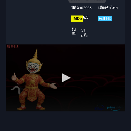
ปีที่ฉาย
2025
เสียง
ซับไทย
6.5
IMDb
Full HD
รับ
31
ชม
ครั้ง