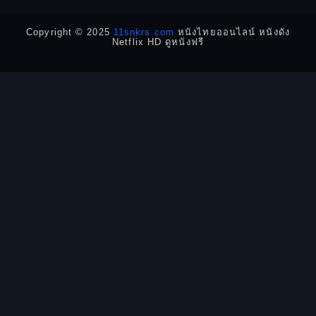
Detective สืบสวน
Copyright © 2025
11snkrs.com
หนังไทยออนไลน์ หนังดัง
Netflix HD ดูหนังฟรี
Detective สืบสวน
Disaster
Disney+
Documentary สารคดี
Documentary สารคดี
Drama ดราม่า
Drama ดราม่า
Dystopian
Emotional