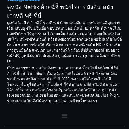
Comedy ตลก
1992
1991
ดูหนัง Netflix อ้ายฉีอี้ หนังไทย หนังจีน หนัง
1990
1989
เกาหลี ฟรี ที่นี่
Coming-of-Age
1988
1987
ดูหนัง Netflix อ้ายฉีอี้ รวมถึงหนังไทย หนังจีน และหนังเกาหลีคุณภาพ
Coming-of-age ชีวิตวัยรุ่น
เยี่ยมแบบดูฟรีบนเว็บเดียว อัปเดตหนังออนไลน์ HD ทุกวัน ทั้งพากย์ไทย
1986
1985
และซับไทย ให้คุณรับชมได้แบบเต็มเรื่องไม่สะดุด ไม่ว่าจะเป็นหนังใหม่
1984
1983
ชนโรง หนังดังติดเทรนด์ หรือหนังยอดนิยมจากแพลตฟอร์มสตรีมมิงชื่อ
Crime อาชญากรรม
ดัง เว็บของเราพร้อมให้บริการด้วยคุณภาพคมชัดระดับ HD–4K รองรับ
1982
1981
การดูบนมือถือ แท็บเล็ต และสมาร์ททีวี พร้อมคีย์ค้นหายอดนิยมอย่าง
Crime อาชญากรรม
1980
1978
หนังฟรี, ดูหนังออนไลน์เต็มเรื่อง, หนังมาแรงล่าสุด และหนังพากย์ไทย
HD
1977
1975
Cult Film
เว็บของเรารวมความบันเทิงจากหลายประเทศ ทั้งหนังเน็ตฟลิกซ์ ซีรีส์
1974
1973
อ้ายฉีอี้ หนังจีนกำลังภายใน หนังเกาหลีโรแมนติก หนังไทยยอดนิยม
Culture
รวมถึงหมวดหนังมาใหม่ประจำปี 2025 ระบบสตรีมโหลดไว ไม่มี
1972
1971
โฆษณาคั่น ดูได้ทันทีแบบไม่เสียค่าใช้จ่าย พร้อมคีย์เสริมที่ช่วยค้นหา
1970
1969
Dance เต้น
ได้ง่ายขึ้น เช่น ดูหนังชนโรงใหม่ๆ, หนังออนไลน์ฟรีไม่กระตุก, หนัง
เอเชียยอดนิยม, หนังซับไทยชัดๆ และหนังต่างประเทศเต็มเรื่อง ให้คุณ
1968
1964
Dark Comedy ตลกร้าย
รับชมความบันเทิงได้ครบทุกแนวในส่วนท้ายเว็บของเรา
1962
1960
DC
1956
1954
1950
1940
Detective