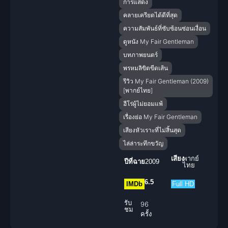
การแสดง
คลายเครียดได้ดีที่สุด
ความสัมพันธ์ที่ซับซ้อนซ่อนเงื่อน
ดูหนัง My Fair Gentleman
บทภาพยนตร์
พรหมลิขิตขีดเส้น
รีวิว My Fair Gentleman (2009)
[พากย์ไทย]
ฮีโร่ผู้ไม่ยอมแพ้
เรื่องย่อ My Fair Gentleman
เสียงหัวเราะที่ไม่สิ้นสุด
ไล่ล่าระทึกขวัญ
เสียง
พากย์
ปีที่ฉาย
2009
ไทย
6.5
IMDb
Full HD
รับ
96
ชม
ครั้ง