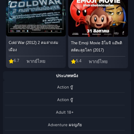
Cold War (2012) 2 คมล่าถล่ม
The Emoji Movie อิโมจิ แอ๊พติ
เมือง
สต์ตะลุยโลก (2017)
6.7
5.4
พากย์ไทย
พากย์ไทย
ประเภทหนัง
Action บู๊
Action บู๊
Adult 18+
Adventure ผจญภัย