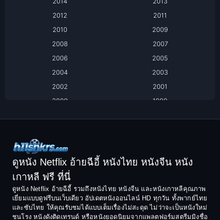
2014
2013
Based on Novel
2012
2011
2010
2009
Biography
2008
2007
Biography ชีวิตจริง
2006
2005
2004
2003
Black Comedy
2002
2001
Classic หนังคลาสสิก
2000
1999
1998
1997
Classic หนังคลาสสิก
1996
1995
Comedy ตลก
1994
1993
Comedy ตลก
1992
1991
ดูหนัง Netflix อ้ายฉีอี้ หนังไทย หนังจีน หนัง
1990
1989
เกาหลี ฟรี ที่นี่
Coming-of-Age
1988
1987
ดูหนัง Netflix อ้ายฉีอี้ รวมถึงหนังไทย หนังจีน และหนังเกาหลีคุณภาพ
Coming-of-age ชีวิตวัยรุ่น
เยี่ยมแบบดูฟรีบนเว็บเดียว อัปเดตหนังออนไลน์ HD ทุกวัน ทั้งพากย์ไทย
1986
1985
และซับไทย ให้คุณรับชมได้แบบเต็มเรื่องไม่สะดุด ไม่ว่าจะเป็นหนังใหม่
1984
1983
ชนโรง หนังดังติดเทรนด์ หรือหนังยอดนิยมจากแพลตฟอร์มสตรีมมิงชื่อ
Crime อาชญากรรม