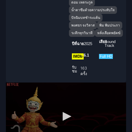
ดอม เหตระกูล
น้ำตาซึมด้วยความประทับใจ
ปัจฉิมบทชำระแค้น
พงศธร จงวิลาส
พิม พิมประภา
ระทึกทุกวินาที
หลั่งเลือดพยัคฆ์
เสียง
Sound
ปีที่ฉาย
2025
Track
6.1
IMDb
Full HD
รับ
163
ชม
ครั้ง