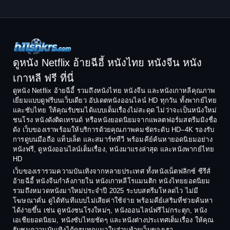
1998
1997
Classic หนังคลาสสิก
1996
1995
Comedy ตลก
1994
1993
Comedy ตลก
1992
1991
ดูหนัง Netflix อ้ายฉีอี้ หนังไทย หนังจีน หนัง
1990
1989
เกาหลี ฟรี ที่นี่
Coming-of-Age
1988
1987
ดูหนัง Netflix อ้ายฉีอี้ รวมถึงหนังไทย หนังจีน และหนังเกาหลีคุณภาพ
Coming-of-age ชีวิตวัยรุ่น
เยี่ยมแบบดูฟรีบนเว็บเดียว อัปเดตหนังออนไลน์ HD ทุกวัน ทั้งพากย์ไทย
1986
1985
และซับไทย ให้คุณรับชมได้แบบเต็มเรื่องไม่สะดุด ไม่ว่าจะเป็นหนังใหม่
1984
1983
ชนโรง หนังดังติดเทรนด์ หรือหนังยอดนิยมจากแพลตฟอร์มสตรีมมิงชื่อ
Crime อาชญากรรม
ดัง เว็บของเราพร้อมให้บริการด้วยคุณภาพคมชัดระดับ HD–4K รองรับ
1982
1981
การดูบนมือถือ แท็บเล็ต และสมาร์ททีวี พร้อมคีย์ค้นหายอดนิยมอย่าง
Crime อาชญากรรม
1980
1978
หนังฟรี, ดูหนังออนไลน์เต็มเรื่อง, หนังมาแรงล่าสุด และหนังพากย์ไทย
HD
1977
1975
Cult Film
เว็บของเรารวมความบันเทิงจากหลายประเทศ ทั้งหนังเน็ตฟลิกซ์ ซีรีส์
1974
1973
อ้ายฉีอี้ หนังจีนกำลังภายใน หนังเกาหลีโรแมนติก หนังไทยยอดนิยม
Culture
รวมถึงหมวดหนังมาใหม่ประจำปี 2025 ระบบสตรีมโหลดไว ไม่มี
1972
1971
โฆษณาคั่น ดูได้ทันทีแบบไม่เสียค่าใช้จ่าย พร้อมคีย์เสริมที่ช่วยค้นหา
1970
1969
Dance เต้น
ได้ง่ายขึ้น เช่น ดูหนังชนโรงใหม่ๆ, หนังออนไลน์ฟรีไม่กระตุก, หนัง
เอเชียยอดนิยม, หนังซับไทยชัดๆ และหนังต่างประเทศเต็มเรื่อง ให้คุณ
1968
1964
Dark Comedy ตลกร้าย
รับชมความบันเทิงได้ครบทุกแนวในส่วนท้ายเว็บของเรา