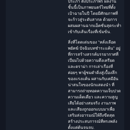
ประภา ตั้งประภาพร ผลงาน
ชิ้นนี้เป็นภาพยนตร์ไทยที่ตั้ง
เป้าฉายในปี โดยมีศักยภาพที่
จะก้าวสู่ระดับสากล ด้วยการ
ผสมผสานฉากแอ็คชั่นสุดระห่ำ
เข้ากับเส้นเรื่องที่เข้มข้น.
สิ่งที่โดดเด่นของ “
หลั่งเลือด
พยัคฆ์
ปัจฉิมบทชำระแค้น
” อยู่
ที่การสร้างสรรค์บรรยากาศที่
เปี่ยมไปด้วยความตึงเครียด
และ
ดราม่า
การเล่าเรื่องที่
ค่อยๆ พาผู้ชมดำดิ่งสู่เบื้องลึก
ของแรงแค้น ผสานกับเคมีอัน
น่าสนใจของ
นักแสดง
นำ ที่
สามารถถ่ายทอดความเจ็บปวด
ความเด็ดเดี่ยว และความสูญ
เสียได้อย่างสมจริง งานภาพ
และเสียงถูกออกแบบมาเพื่อ
เสริมส่งอารมณ์ให้ถึงขีดสุด
สร้างประสบการณ์ที่ทรงพลัง
ตั้งแต่ต้นจนจบ.