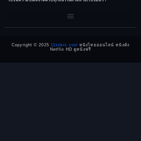
1962
1960
DC
1956
1954
1950
1940
Detective
Detective สืบสวน
Copyright © 2025
11snkrs.com
หนังไทยออนไลน์ หนังดัง
Netflix HD ดูหนังฟรี
Detective สืบสวน
Disaster
Disney+
Documentary สารคดี
Documentary สารคดี
Drama ดราม่า
Drama ดราม่า