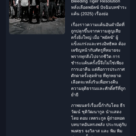
Bleeding Tiger Resolution
หลั่งเลือดพยัคฆ์ ปัจฉิมบทชำระ
แค้น (2025) เรื่องย่อ
เรื่องราวความแค้นอันดำมืดที่
ถูกปลุกขึ้นจากความสูญเสีย
ครั้งยิ่งใหญ่ เมื่อ “พยัคฆ์” ผู้
แข็งแกร่งและทรงอิทธิพล ต้อง
เผชิญหน้ากับศัตรูที่หมายจะ
พรากทุกสิ่งไปจากชีวิต การ
ชำระแค้นครั้งนี้จึงไม่ใช่เพียง
การเอาคืน แต่คือการประกาศ
ศักดาครั้งสุดท้าย ที่ทุกหยาด
เลือดจะหลั่งรินเพื่อทวงคืน
ความยุติธรรมและศักดิ์ศรีที่ถูก
ย่ำยี
ภาพยนตร์เรื่องนี้กำกับโดย
ธีร
วัฒน์ ชุติวัฒนา
กูล นำแสดง
โดย
ดอม เหตระกูล
ผู้ถ่ายทอด
บทบาทอันทรงพลัง ประกบคู่กับ
พงศธร จงวิลาส
และ พิม พิม