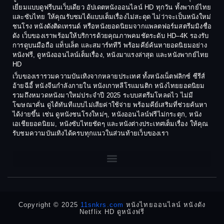
Coming-of-age ชีวิตวัยรุ่น
เยี่ยมแบบดูฟรีบนเว็บเดียว อัปเดตหนังออนไลน์ HD ทุกวัน ทั้งพากย์ไทย
1986
1985
และซับไทย ให้คุณรับชมได้แบบเต็มเรื่องไม่สะดุด ไม่ว่าจะเป็นหนังใหม่
1984
1983
ชนโรง หนังดังติดเทรนด์ หรือหนังยอดนิยมจากแพลตฟอร์มสตรีมมิงชื่อ
Crime อาชญากรรม
ดัง เว็บของเราพร้อมให้บริการด้วยคุณภาพคมชัดระดับ HD–4K รองรับ
1982
1981
การดูบนมือถือ แท็บเล็ต และสมาร์ททีวี พร้อมคีย์ค้นหายอดนิยมอย่าง
Crime อาชญากรรม
1980
1978
หนังฟรี, ดูหนังออนไลน์เต็มเรื่อง, หนังมาแรงล่าสุด และหนังพากย์ไทย
HD
1977
1975
Cult Film
เว็บของเรารวมความบันเทิงจากหลายประเทศ ทั้งหนังเน็ตฟลิกซ์ ซีรีส์
1974
1973
อ้ายฉีอี้ หนังจีนกำลังภายใน หนังเกาหลีโรแมนติก หนังไทยยอดนิยม
Culture
รวมถึงหมวดหนังมาใหม่ประจำปี 2025 ระบบสตรีมโหลดไว ไม่มี
1972
1971
โฆษณาคั่น ดูได้ทันทีแบบไม่เสียค่าใช้จ่าย พร้อมคีย์เสริมที่ช่วยค้นหา
1970
1969
Dance เต้น
ได้ง่ายขึ้น เช่น ดูหนังชนโรงใหม่ๆ, หนังออนไลน์ฟรีไม่กระตุก, หนัง
เอเชียยอดนิยม, หนังซับไทยชัดๆ และหนังต่างประเทศเต็มเรื่อง ให้คุณ
1968
1964
Dark Comedy ตลกร้าย
รับชมความบันเทิงได้ครบทุกแนวในส่วนท้ายเว็บของเรา
1962
1960
DC
1956
1954
1950
1940
Detective
Detective สืบสวน
Copyright © 2025
11snkrs.com
หนังไทยออนไลน์ หนังดัง
Netflix HD ดูหนังฟรี
Detective สืบสวน