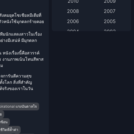
2010
2009
2008
2007
Based on Novel
คมยุคโซเชียลมีเดียที่
2006
2005
ัวหนังใช้มุกตลกร้ายคอย
Biography
2004
2003
ีมนักแสดงสาวในเรื่อง
Biography ชีวิตจริง
างมีเสน่ห์ มีมุกตลก
2002
2001
2000
1999
หนังเรื่องนี้คือสวรรค์
Black Comedy
าร งานภาพเน้นโทนสีพาส
1998
1997
ยม
Classic หนังคลาสสิก
1996
1995
ิอาจการันตีความสุข
1994
1993
งโลก สิ่งที่สำคัญ
Classic หนังคลาสสิก
่แท้จริงของเราในวัน
1992
1991
Comedy ตลก
1990
1989
pirational แรงบันดาลใจ
Comedy ตลก
1988
1987
ย
บซ้อน
1986
1985
Coming-of-Age
ีวิตที่ล้ำค่า
1984
1983