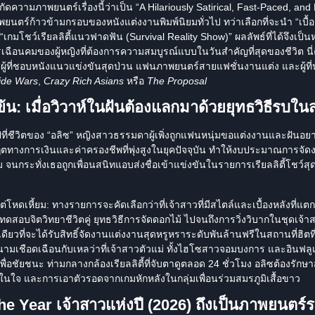
วามภาพยนตร์เรื่องนี้ว่าเป็น “A Hilariously Satirical, Fast-Paced, and D
นตร์ก้าวข้ามกรอบของหนังแต่งงานพิมพ์นิยมทั่วไป ทว่าเลือกที่จะนำ
“เบื
“เกมโชว์เรียลลิตี้แนวฟาดฟัน (Survival Reality Show)”
ผลลัพธ์ที่ได้จึงเป็น
เฉือนคมของผู้หญิงที่ต้องการความสมบูรณ์แบบในวันสำคัญที่สุดของชีวิต นี่
ผู้ที่ชอบหนังแนวแข่งขันสุดป่วน แฟนภาพยนตร์สายแฟชั่นงานแต่ง และผู้ท
ide Wars
,
Crazy Rich Asians
หรือ
The Proposal
ข้น: เมื่อวิวาห์ในฝันต้องแลกมาด้วยยุทธวิธีรบในสม
ที่ชีวิตของ
“อลิซ”
หญิงสาวธรรมดาผู้เพิ่งถูกแฟนหนุ่มขอแต่งงานและฝันอยากม
กฤตทางการเงินและค่าครองชีพที่พุ่งสูงในยุคปัจจุบัน ทำให้งบประมาณการจั
อม จนกระทั่งเธอถูกเพื่อนสนิทแอบส่งชื่อเข้าแข่งขันในรายการเรียลลิตี้โชว์
โหดเหี้ยม: ทางรายการจะคัดเลือกว่าที่เจ้าสาวที่มีสไตล์และเบื้องหลังที่แต
ทดสอบจิตวิทยาชีวิตคู่ ยุทธวิธีการจัดดอกไม้ ไปจนถึงการวิ่งวิบากในชุดเจ้า
่งเดียวที่จะได้รับสิทธิ์จัดงานแต่งงานสุดหรูหราระดับพันล้านฟรีในสถานที่ฮิตท
สนามเชือดเฉือนกับเหลว่าที่เจ้าสาวตัวแม่ ทั้งไฮโซสาวจอมบงการ และอินฟล
่อชัยชนะ ท่ามกลางกล้องเรียลลิตี้ที่จับตาดูตลอด 24 ชั่วโมง อลิซต้องรัก
์ในใจ และการเอาตัวรอดจากเกมหักหลังในกลุ่มเพื่อนร่วมสมรภูมิเสื้อขาว
he Year เจ้าสาวแห่งปี (2026) ถึงเป็นภาพยนตร