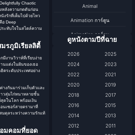
elightfully Chaotic
Animal
้องหลังความกดดันก่อน
หนังรักที่เต็มไปด้วยไหว
Animation การ์ตูน
คือ
Deep
ี่ประทับใจในสไตล์ความ
Animation การ์ตูน
ดูหนังตามปีที่ฉาย
รภูมิเรียลลิตี้
Animation การ์ตูน
2026
2025
ีงานวิวาห์ที่เรียบง่าย
Anthology
2024
2023
ดงานแต่งในฝันของเธอ
สุดฮิตระดับประเทศอย่าง
2022
2021
Apple TV
2020
2019
กต่างกันมาร่วมเก็บตัวและ
Apple TV+
สาวสุ่มไก่หนาหลายชั้น
2018
2017
ี่สุดในโลก พร้อมเงิน
Based on a True Story เรื่อง
2016
2015
ูเอนเซอร์สายดรามาที่
จริง
ษาสมดุลระหว่างความรักแท้
2014
2013
2012
2011
Based on a True Story เรื่อง
์รอมคอมที่ยอด
จริง