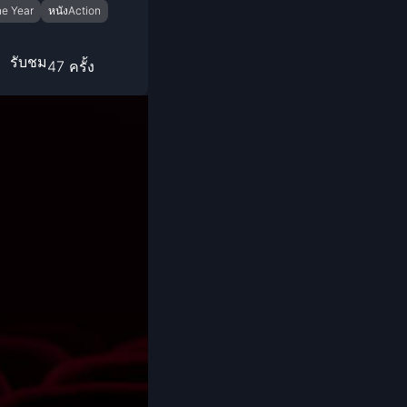
the Year
หนังAction
Coming-of-age ชีวิตวัยรุ่น
1982
1981
1980
Crime อาชญากรรม
1978
รับชม
47 ครั้ง
1977
1975
Crime อาชญากรรม
1974
1973
Cult Film
1972
1971
1970
1969
Culture
1968
1964
Dance เต้น
1962
1960
Dark Comedy ตลกร้าย
1956
1954
1950
1940
DC
Detective
Detective สืบสวน