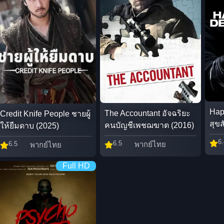
Hap
The Accountant อัจฉริยะ
Credit Knife People ชายผู้
สุขส
คนบัญชีเพชฌฆาต (2016)
ให้ยืมดาบ (2025)
6.
6.5
6.5
พากย์ไทย
พากย์ไทย
Full HD