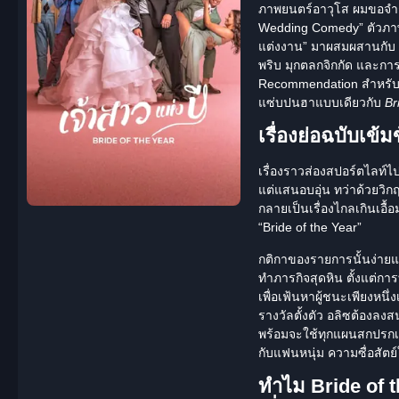
ภาพยนตร์อาวุโส ผมขอจำกัดค
Wedding Comedy” ตัวภาพย
แต่งงาน”
มาผสมผสานกับ
พริบ มุกตลกจิกกัด และการ
Recommendation
สำหรับ
แซ่บปนฮาแบบเดียวกับ
Br
เรื่องย่อฉบับเข้ม
เรื่องราวส่องสปอร์ตไลท์ไป
แต่แสนอบอุ่น ทว่าด้วยวิ
กลายเป็นเรื่องไกลเกินเอื้
“Bride of the Year”
กติกาของรายการนั้นง่ายแต่
ทำภารกิจสุดหิน ตั้งแต่การ
เพื่อเฟ้นหาผู้ชนะเพียงหนึ
รางวัลตั้งตัว อลิซต้องลง
พร้อมจะใช้ทุกแผนสกปรกเพื
กับแฟนหนุ่ม ความซื่อสัตย
ทำไม Bride of t