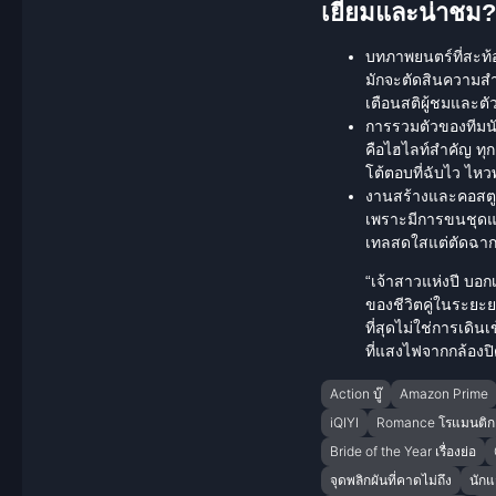
เยี่ยมและน่าชม?
บทภาพยนตร์ที่สะท้
มักจะตัดสินความสำ
เตือนสติผู้ชมและต
การรวมตัวของทีมน
คือไฮไลท์สำคัญ ทุ
โต้ตอบที่ฉับไว ไหว
งานสร้างและคอสตูม
เพราะมีการขนชุดแ
เทลสดใสแต่ตัดฉากด
“เจ้าสาวแห่งปี บอกเ
ของชีวิตคู่ในระยะย
ที่สุดไม่ใช่การเดิน
ที่แสงไฟจากกล้องป
Action บู๊
Amazon Prime
iQIYI
Romance โรแมนติก
Bride of the Year เรื่องย่อ
จุดพลิกผันที่คาดไม่ถึง
นัก