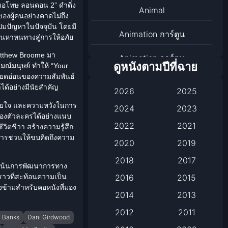
ขอโทษ ลอนดอน 2
” ดำดิ่ง
Animal
องผู้คนอย่างคาดไม่ถึง
มปัญหาในปัจจุบัน โดยมี
Animation การ์ตูน
นหาหนทางสู่การให้อภัย
tthew Broome
มา
Animation การ์ตูน
ดูหนังตามปีที่ฉาย
มณ์มนุษย์ ทำให้ “Your
ียดอ่อนของ
ความสัมพันธ์
Animation การ์ตูน
ได้อย่างมีนัยสำคัญ
2026
2025
Anthology
มเสียใจ และความหวังในการ
2024
2023
องตัวละครได้อย่างแนบ
2022
2021
ิตชีวา สร้างความรู้สึก
Apple TV
็นการชวนให้ขบคิดถึงความ
2020
2019
Apple TV+
2018
2017
ี่เน้นการพัฒนาการทาง
ราวที่สะท้อนความเป็น
Based on a True Story เรื่อง
2016
2015
องข้ามสำหรับคอหนังที่มอง
จริง
2014
2013
2012
2011
Based on a True Story เรื่อง
 Banks
Dani Girdwood
จริง