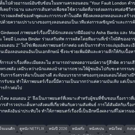
ี่เต็มไปด้วยอารมณ์อันซับซ้อนในมหานครลอนดอน “Your Fault London
คำ
์ที่เคยร้าวฉาน และการเดินทางเพื่อชดใช้ความผิดที่อาจส่งผลกระทบต่อชีวิตข
ไปสำรวจผลลัพธ์ของคำพูดและการกระทำในอดีต ที่ยังคงหลอกหลอนและสร้างป
ปด้วยความเปราะบางของกรุงลอนดอนเป็นเวทีแห่งการเผชิญหน้าและการค้
 Girdwood
ภาพยนตร์เรื่องนี้ได้
นักแสดง
มากฝีมืออย่าง Asha Banks และ
Ma
้น โดยมี Louisa Binder ร่วมเสริมทัพ การผลิตโดยทีมงานที่เข้าใจมิติของอาร
นดอน 2” ไม่ใช่เพียงแค่ภาพยนตร์ภาคต่อ แต่เป็นการสำรวจแง่มุมอันละเอ
เมืองลอนดอนอันเป็นเอกลักษณ์ ซึ่งจะช่วยเพิ่มมิติและความลึกให้กับเนื้อหา
ู่ที่การเล่าเรื่องที่ละเมียดละไม สามารถถ่ายทอดอารมณ์ความรู้สึกผิด ควา
งทรงพลัง เคมีระหว่าง
นักแสดง
นำสามารถชวนให้ผู้ชมอินไปกับชะตากรรมข
รับการรังสรรค์มาเป็นอย่างดี สะท้อนบรรยากาศของกรุงลอนดอนได้อย่างมีชีว
การรับชม ทำให้ภาพยนตร์เรื่องนี้มีความเป็นมากกว่าแค่ความบันเทิง แต่เป
ารก้าวต่อไป
โทษ ลอนดอน 2” จึงเป็นภาพยนตร์ที่เหมาะสำหรับผู้ชมที่ชื่นชอบเรื่องราวท
ำรวจประเด็นทางสังคมที่เกี่ยวพันกับความสัมพันธ์ การได้สัมผัสกับเรื่อง
ฉากหลังอันน่าประทับใจ ทำให้ภาพยนตร์เรื่องนี้เป็นอีกหนึ่งผลงานที่ไม่ควรม
โรแมนติก
ดูหนัง NETFLIX
หนังปี 2026
หนังฝรั่ง
หนังสเปน
หนังใหม่
Asha