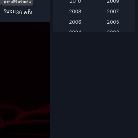
2010
2009
พรหมลิขิตขีดเส้น
2008
2007
รับชม
36 ครั้ง
Based on Novel
2006
2005
Biography
2004
2003
Biography ชีวิตจริง
2002
2001
2000
1999
Black Comedy
1998
1997
Classic หนังคลาสสิก
1996
1995
1994
1993
Classic หนังคลาสสิก
1992
1991
Comedy ตลก
1990
1989
Comedy ตลก
1988
1987
1986
1985
Coming-of-Age
1984
1983