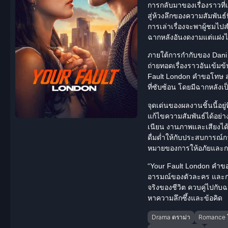
การกลับมาของเรื่องราวท
สู่ห้วงลึกของความสัมพันธ
การเล่าเรื่องจะพาผู้ชม
ฉากหลังอันงดงามแต่แฝงไ
ภายใต้การกำกับของ
Dani
ถ่ายทอดเรื่องราวอันเข้มข
Fault London คำขอโทษ ลอ
ที่ซับซ้อน
โดยมีฉากหลังเป็น
จุดเด่นของผลงานชิ้นนี้อย
แก้ไขความสัมพันธ์ได้อย่า
เนียน งานภาพและเสียงได้
ดื่มด่ำให้กับประสบการณ์
หมายของการให้อภัยและก
“Your Fault London คำขอ
อารมณ์ของตัวละคร และการส
จริงของชีวิต ควบคู่ไปกับ
หาความลึกซึ้งและข้อคิด
Drama ดราม่า
Romance 