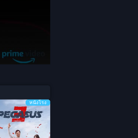
Coming-of-age ชีวิตวัยรุ่น
1982
1981
1980
Crime อาชญากรรม
1978
1977
1975
Crime อาชญากรรม
1974
1973
Cult Film
1972
1971
1970
1969
Culture
1968
1964
Dance เต้น
1962
1960
Dark Comedy ตลกร้าย
1956
1954
หนังโรง
1950
1940
DC
Detective
Detective สืบสวน