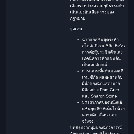
เลือกระหว่างความยุติธรรมกับ
เส้นแบ่งอันเลือนรางของ
กฎหมาย
จุดเด่น:
ฉากแอ็คชั่นสุดระห่ำ
สไตล์สตีเวน ซีกัล ที่เน้น
การต่อสู้ประชิดตัวและ
เทคนิคการหักแขนอัน
เป็นเอกลักษณ์
การแสดงที่ดุดันของสตี
เวน ซีกัล ผสมผสานกับ
ฝีมือของนักแสดงมาก
ฝีมืออย่าง Pam Grier
และ Sharon Stone
บรรยากาศของหนังแอ็
คชั่นยุค 80 ที่เต็มไปด้วย
ความดิบ เถื่อน และ
จริงจัง
บทสรุปจากมุมมองนักวิจารณ์:
Above the Law นิโก้ ตำรวจ