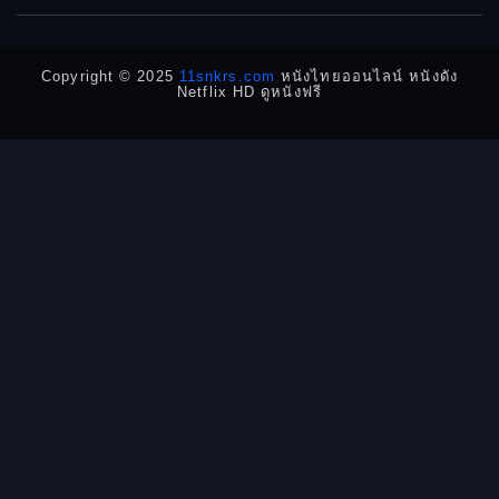
Detective
Detective สืบสวน
Copyright © 2025
11snkrs.com
หนังไทยออนไลน์ หนังดัง
Netflix HD ดูหนังฟรี
Detective สืบสวน
Disaster
Disney+
Documentary สารคดี
Documentary สารคดี
Drama ดราม่า
Drama ดราม่า
Dystopian
Emotional