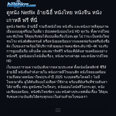
1994
1993
Comedy ตลก
1992
1991
ดูหนัง Netflix อ้ายฉีอี้ หนังไทย หนังจีน หนัง
1990
1989
เกาหลี ฟรี ที่นี่
Coming-of-Age
1988
1987
ดูหนัง Netflix อ้ายฉีอี้ รวมถึงหนังไทย หนังจีน และหนังเกาหลีคุณภาพ
Coming-of-age ชีวิตวัยรุ่น
เยี่ยมแบบดูฟรีบนเว็บเดียว อัปเดตหนังออนไลน์ HD ทุกวัน ทั้งพากย์ไทย
1986
1985
และซับไทย ให้คุณรับชมได้แบบเต็มเรื่องไม่สะดุด ไม่ว่าจะเป็นหนังใหม่
1984
1983
ชนโรง หนังดังติดเทรนด์ หรือหนังยอดนิยมจากแพลตฟอร์มสตรีมมิงชื่อ
Crime อาชญากรรม
ดัง เว็บของเราพร้อมให้บริการด้วยคุณภาพคมชัดระดับ HD–4K รองรับ
1982
1981
การดูบนมือถือ แท็บเล็ต และสมาร์ททีวี พร้อมคีย์ค้นหายอดนิยมอย่าง
Crime อาชญากรรม
1980
1978
หนังฟรี, ดูหนังออนไลน์เต็มเรื่อง, หนังมาแรงล่าสุด และหนังพากย์ไทย
HD
1977
1975
Cult Film
เว็บของเรารวมความบันเทิงจากหลายประเทศ ทั้งหนังเน็ตฟลิกซ์ ซีรีส์
1974
1973
อ้ายฉีอี้ หนังจีนกำลังภายใน หนังเกาหลีโรแมนติก หนังไทยยอดนิยม
Culture
รวมถึงหมวดหนังมาใหม่ประจำปี 2025 ระบบสตรีมโหลดไว ไม่มี
1972
1971
โฆษณาคั่น ดูได้ทันทีแบบไม่เสียค่าใช้จ่าย พร้อมคีย์เสริมที่ช่วยค้นหา
1970
1969
Dance เต้น
ได้ง่ายขึ้น เช่น ดูหนังชนโรงใหม่ๆ, หนังออนไลน์ฟรีไม่กระตุก, หนัง
เอเชียยอดนิยม, หนังซับไทยชัดๆ และหนังต่างประเทศเต็มเรื่อง ให้คุณ
1968
1964
Dark Comedy ตลกร้าย
รับชมความบันเทิงได้ครบทุกแนวในส่วนท้ายเว็บของเรา
1962
1960
DC
1956
1954
1950
1940