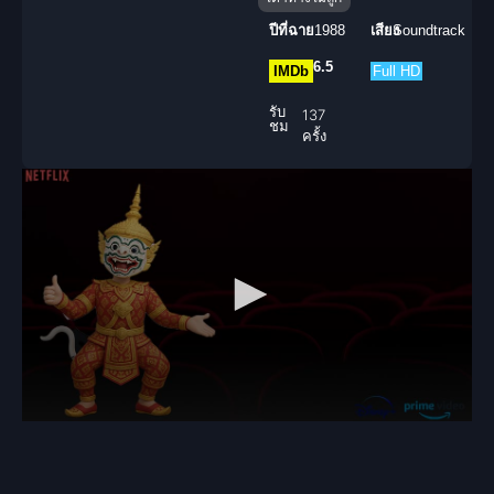
ปีที่ฉาย
1988
เสียง
Soundtrack
6.5
IMDb
Full HD
รับ
137
ชม
ครั้ง