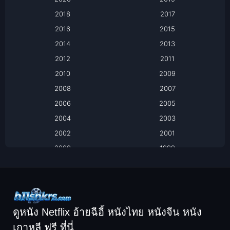
Based on a True Story เรื่องจริง
2018
2017
2016
2015
Based on a True Story เรื่องจริง
2014
2013
Based on Novel
2012
2011
2010
2009
Biography
2008
2007
Biography ชีวิตจริง
2006
2005
2004
2003
Black Comedy
2002
2001
Classic หนังคลาสสิก
2000
1999
1998
1997
Classic หนังคลาสสิก
1996
1995
Comedy ตลก
1994
1993
Comedy ตลก
1992
1991
ดูหนัง Netflix อ้ายฉีอี้ หนังไทย หนังจีน หนัง
1990
1989
เกาหลี ฟรี ที่นี่
Coming-of-Age