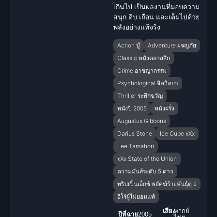
เกินไป เป็นผลงานที่มอบความ
สนุก ดิบ เถื่อน และเต็มไปด้วย
พลังอย่างแท้จริง
Action บู๊
Adventure ผจญภัย
Classic หนังคลาสสิก
Crime อาชญากรรม
Psychological จิตวิทยา
Thriller ระทึกขวัญ
หนังปี 2005
หนังฝรั่ง
Augustus Gibbons
Darius Stone
Ice Cube xXx
Lee Tamahori
xXx State of the Union
ความมันส์ระดับ 5 ดาว
ทริปเปิ้นเอ็กซ์ พยัคฆ์ร้ายพันธุ์ดุ 2
ฮีโร่ผู้ไม่ยอมแพ้
เสียง
พากย์
ปีที่ฉาย
2005