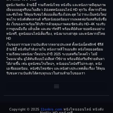
1988
1987
ดูหนัง Netflix อ้ายฉีอี้ รวมถึงหนังไทย หนังจีน และหนังเกาหลีคุณภาพ
Coming-of-age ชีวิตวัยรุ่น
เยี่ยมแบบดูฟรีบนเว็บเดียว อัปเดตหนังออนไลน์ HD ทุกวัน ทั้งพากย์ไทย
1986
1985
และซับไทย ให้คุณรับชมได้แบบเต็มเรื่องไม่สะดุด ไม่ว่าจะเป็นหนังใหม่
1984
1983
ชนโรง หนังดังติดเทรนด์ หรือหนังยอดนิยมจากแพลตฟอร์มสตรีมมิงชื่อ
Crime อาชญากรรม
ดัง เว็บของเราพร้อมให้บริการด้วยคุณภาพคมชัดระดับ HD–4K รองรับ
1982
1981
การดูบนมือถือ แท็บเล็ต และสมาร์ททีวี พร้อมคีย์ค้นหายอดนิยมอย่าง
Crime อาชญากรรม
1980
1978
หนังฟรี, ดูหนังออนไลน์เต็มเรื่อง, หนังมาแรงล่าสุด และหนังพากย์ไทย
HD
1977
1975
Cult Film
เว็บของเรารวมความบันเทิงจากหลายประเทศ ทั้งหนังเน็ตฟลิกซ์ ซีรีส์
1974
1973
อ้ายฉีอี้ หนังจีนกำลังภายใน หนังเกาหลีโรแมนติก หนังไทยยอดนิยม
Culture
รวมถึงหมวดหนังมาใหม่ประจำปี 2025 ระบบสตรีมโหลดไว ไม่มี
1972
1971
โฆษณาคั่น ดูได้ทันทีแบบไม่เสียค่าใช้จ่าย พร้อมคีย์เสริมที่ช่วยค้นหา
1970
1969
Dance เต้น
ได้ง่ายขึ้น เช่น ดูหนังชนโรงใหม่ๆ, หนังออนไลน์ฟรีไม่กระตุก, หนัง
เอเชียยอดนิยม, หนังซับไทยชัดๆ และหนังต่างประเทศเต็มเรื่อง ให้คุณ
1968
1964
Dark Comedy ตลกร้าย
รับชมความบันเทิงได้ครบทุกแนวในส่วนท้ายเว็บของเรา
1962
1960
DC
1956
1954
1950
1940
Detective
Detective สืบสวน
Copyright © 2025
11snkrs.com
หนังไทยออนไลน์ หนังดัง
Netflix HD ดูหนังฟรี