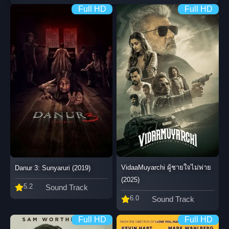
Full HD
Full HD
VidaaMuyarchi ผู้ชายใจไม่พ่าย
Danur 3: Sunyaruri (2019)
(2025)
5.2
Sound Track
6.0
Sound Track
Full HD
Full HD