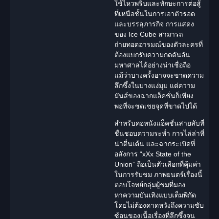
ใช้ไหวพริบและทักษะการต่อสู้
ที่เหนือชั้นในการเอาตัวรอด
และบรรลุภารกิจ การแสดง
ของ Ice Cube สามารถ
ถ่ายทอดอารมณ์ของตัวละครที่
ต้องแบกรับความกดดันอัน
มหาศาลได้อย่างน่าเชื่อถือ
แม้ว่าบางครั้งอาจจะขาดความ
ลึกซึ้งในบางแง่มุม แต่ความ
มันส์ของฉากแอ็คชั่นก็เพียง
พอที่จะชดเชยจุดที่ขาดไปได้
สำหรับคอหนังแอ็คชั่นสายลับที่
ชื่นชอบความระห่ำ การไล่ล่าที่
น่าตื่นเต้น และฉากระเบิดที่
อลังการ “xXx State of the
Union” ถือเป็นตัวเลือกที่คุ้มค่า
ในการรับชม ภาพยนตร์เรื่องนี้
ตอบโจทย์กลุ่มผู้ชมที่มอง
หาความบันเทิงแบบเต็มพิกัด
โดยไม่ต้องคาดหวังถึงความซับ
ซ้อนของเนื้อเรื่องที่ลึกซึ้งจน