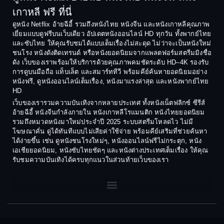
1990
1989
เกาหลี ฟรี ที่นี่
Coming-of-Age
1988
1987
ดูหนัง Netflix อ้ายฉีอี้ รวมถึงหนังไทย หนังจีน และหนังเกาหลีคุณภาพ
Coming-of-age ชีวิตวัยรุ่น
เยี่ยมแบบดูฟรีบนเว็บเดียว อัปเดตหนังออนไลน์ HD ทุกวัน ทั้งพากย์ไทย
1986
1985
และซับไทย ให้คุณรับชมได้แบบเต็มเรื่องไม่สะดุด ไม่ว่าจะเป็นหนังใหม่
1984
1983
ชนโรง หนังดังติดเทรนด์ หรือหนังยอดนิยมจากแพลตฟอร์มสตรีมมิงชื่อ
Crime อาชญากรรม
ดัง เว็บของเราพร้อมให้บริการด้วยคุณภาพคมชัดระดับ HD–4K รองรับ
1982
1981
การดูบนมือถือ แท็บเล็ต และสมาร์ททีวี พร้อมคีย์ค้นหายอดนิยมอย่าง
Crime อาชญากรรม
1980
1978
หนังฟรี, ดูหนังออนไลน์เต็มเรื่อง, หนังมาแรงล่าสุด และหนังพากย์ไทย
HD
1977
1975
Cult Film
เว็บของเรารวมความบันเทิงจากหลายประเทศ ทั้งหนังเน็ตฟลิกซ์ ซีรีส์
1974
1973
อ้ายฉีอี้ หนังจีนกำลังภายใน หนังเกาหลีโรแมนติก หนังไทยยอดนิยม
Culture
รวมถึงหมวดหนังมาใหม่ประจำปี 2025 ระบบสตรีมโหลดไว ไม่มี
1972
1971
โฆษณาคั่น ดูได้ทันทีแบบไม่เสียค่าใช้จ่าย พร้อมคีย์เสริมที่ช่วยค้นหา
1970
1969
Dance เต้น
ได้ง่ายขึ้น เช่น ดูหนังชนโรงใหม่ๆ, หนังออนไลน์ฟรีไม่กระตุก, หนัง
เอเชียยอดนิยม, หนังซับไทยชัดๆ และหนังต่างประเทศเต็มเรื่อง ให้คุณ
1968
1964
Dark Comedy ตลกร้าย
รับชมความบันเทิงได้ครบทุกแนวในส่วนท้ายเว็บของเรา
1962
1960
DC
1956
1954
1950
1940
Detective
Detective สืบสวน