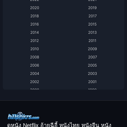
Apple TV+
2020
2019
Based on a True Story เรื่องจริง
2018
2017
2016
2015
Based on a True Story เรื่องจริง
2014
2013
Based on Novel
2012
2011
2010
2009
Biography
2008
2007
Biography ชีวิตจริง
2006
2005
2004
2003
Black Comedy
2002
2001
Classic หนังคลาสสิก
2000
1999
1998
1997
Classic หนังคลาสสิก
1996
1995
Comedy ตลก
1994
1993
Comedy ตลก
1992
1991
ดูหนัง Netflix อ้ายฉีอี้ หนังไทย หนังจีน หนัง