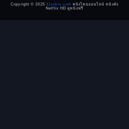
Copyright © 2025
11snkrs.com
หนังไทยออนไลน์ หนังดัง
Netflix HD ดูหนังฟรี
Detective สืบสวน
Disaster
Disney+
Documentary สารคดี
Documentary สารคดี
Drama ดราม่า
Drama ดราม่า
Dystopian
Emotional
Epic มหากาพย์