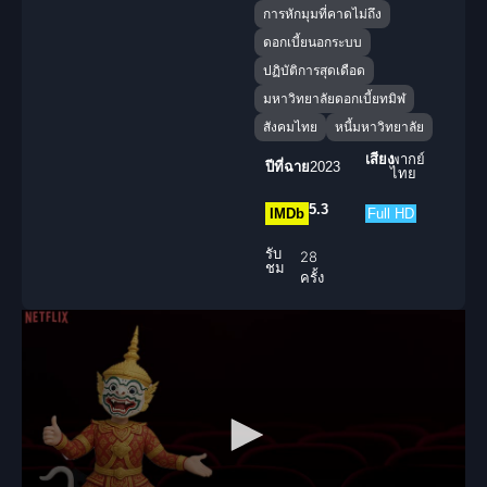
การหักมุมที่คาดไม่ถึง
ดอกเบี้ยนอกระบบ
ปฏิบัติการสุดเดือด
มหาวิทยาลัยดอกเบี้ยทมิฬ
สังคมไทย
หนี้มหาวิทยาลัย
เสียง
พากย์
ปีที่ฉาย
2023
ไทย
5.3
IMDb
Full HD
รับ
28
ชม
ครั้ง