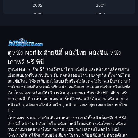
2002
2001
Classic หนังคลาสสิก
2000
1999
1998
1997
Classic หนังคลาสสิก
1996
1995
Comedy ตลก
1994
1993
Comedy ตลก
1992
1991
ดูหนัง Netflix อ้ายฉีอี้ หนังไทย หนังจีน หนัง
1990
1989
เกาหลี ฟรี ที่นี่
Coming-of-Age
1988
1987
ดูหนัง Netflix อ้ายฉีอี้ รวมถึงหนังไทย หนังจีน และหนังเกาหลีคุณภาพ
Coming-of-age ชีวิตวัยรุ่น
เยี่ยมแบบดูฟรีบนเว็บเดียว อัปเดตหนังออนไลน์ HD ทุกวัน ทั้งพากย์ไทย
1986
1985
และซับไทย ให้คุณรับชมได้แบบเต็มเรื่องไม่สะดุด ไม่ว่าจะเป็นหนังใหม่
1984
1983
ชนโรง หนังดังติดเทรนด์ หรือหนังยอดนิยมจากแพลตฟอร์มสตรีมมิงชื่อ
Crime อาชญากรรม
ดัง เว็บของเราพร้อมให้บริการด้วยคุณภาพคมชัดระดับ HD–4K รองรับ
1982
1981
การดูบนมือถือ แท็บเล็ต และสมาร์ททีวี พร้อมคีย์ค้นหายอดนิยมอย่าง
Crime อาชญากรรม
1980
1978
หนังฟรี, ดูหนังออนไลน์เต็มเรื่อง, หนังมาแรงล่าสุด และหนังพากย์ไทย
HD
1977
1975
Cult Film
เว็บของเรารวมความบันเทิงจากหลายประเทศ ทั้งหนังเน็ตฟลิกซ์ ซีรีส์
1974
1973
อ้ายฉีอี้ หนังจีนกำลังภายใน หนังเกาหลีโรแมนติก หนังไทยยอดนิยม
Culture
รวมถึงหมวดหนังมาใหม่ประจำปี 2025 ระบบสตรีมโหลดไว ไม่มี
1972
1971
โฆษณาคั่น ดูได้ทันทีแบบไม่เสียค่าใช้จ่าย พร้อมคีย์เสริมที่ช่วยค้นหา