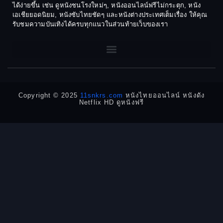
1970
1969
Dance เต้น
ได้ง่ายขึ้น เช่น ดูหนังชนโรงใหม่ๆ, หนังออนไลน์ฟรีไม่กระตุก, หนัง
เอเชียยอดนิยม, หนังซับไทยชัดๆ และหนังต่างประเทศเต็มเรื่อง ให้คุณ
1968
1964
Dark Comedy ตลกร้าย
รับชมความบันเทิงได้ครบทุกแนวในส่วนท้ายเว็บของเรา
1962
1960
DC
1956
1954
1950
1940
Detective
Detective สืบสวน
Copyright © 2025
11snkrs.com
หนังไทยออนไลน์ หนังดัง
Netflix HD ดูหนังฟรี
Detective สืบสวน
Disaster
Disney+
Documentary สารคดี
Documentary สารคดี
Drama ดราม่า