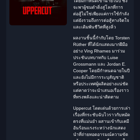
โดยมีกำหนดเข้าฉายในปี ซึ่ง
จะพาผู้ชมดำดิ่งสู่โลกที่การ
ต่อสู้ไม่ใช่เพียงแค่การใช้กำลัง
แต่ยังรวมถึงการต่อสู้ทางจิตใจ
และเดิมพันชีวิตที่สูงลิ่ว
ผลงานชิ้นนี้กำกับโดย
Torsten
Rüther
ที่ได้
นักแสดง
มากฝีมือ
อย่าง Ving Rhames มาร่วม
ประชันบทบาทกับ
Luise
Grossmann
และ
Jordan E.
Cooper
โดยมีกำหนดฉายในปี
และยังไม่มีการระบุสัญชาติ
หรือประเทศผู้ผลิตอย่างแน่ชัด
แต่คาดว่าจะนำเสนอเรื่องราว
ที่ทรงพลังและน่าติดตาม
Uppercut โดดเด่นด้วยการเล่า
เรื่องที่กระชับฉับไวราวกับหมัด
ตรงที่แม่นยำ ผสานเข้ากับเคมี
อันร้อนแรงระหว่าง
นักแสดง
นำที่ถ่ายทอดอารมณ์ความขัด