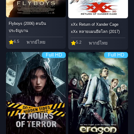
Flyboys (2006) คนบิน
xXx Return of Xander Cage
ประจัญบาน
xXx ทลายแผนยึดโลก (2017)
6.5
พากย์ไทย
5.2
พากย์ไทย
Full HD
Full HD