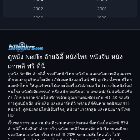
Black Comedy
2002
2001
Classic หนังคลาสสิก
2000
1999
1998
1997
Classic หนังคลาสสิก
1996
1995
Comedy ตลก
1994
1993
Comedy ตลก
1992
1991
ดูหนัง Netflix อ้ายฉีอี้ หนังไทย หนังจีน หนัง
1990
1989
เกาหลี ฟรี ที่นี่
Coming-of-Age
1988
1987
ดูหนัง Netflix อ้ายฉีอี้ รวมถึงหนังไทย หนังจีน และหนังเกาหลีคุณภาพ
Coming-of-age ชีวิตวัยรุ่น
เยี่ยมแบบดูฟรีบนเว็บเดียว อัปเดตหนังออนไลน์ HD ทุกวัน ทั้งพากย์ไทย
1986
1985
และซับไทย ให้คุณรับชมได้แบบเต็มเรื่องไม่สะดุด ไม่ว่าจะเป็นหนังใหม่
1984
1983
ชนโรง หนังดังติดเทรนด์ หรือหนังยอดนิยมจากแพลตฟอร์มสตรีมมิงชื่อ
Crime อาชญากรรม
ดัง เว็บของเราพร้อมให้บริการด้วยคุณภาพคมชัดระดับ HD–4K รองรับ
1982
1981
การดูบนมือถือ แท็บเล็ต และสมาร์ททีวี พร้อมคีย์ค้นหายอดนิยมอย่าง
Crime อาชญากรรม
1980
1978
หนังฟรี, ดูหนังออนไลน์เต็มเรื่อง, หนังมาแรงล่าสุด และหนังพากย์ไทย
HD
1977
1975
Cult Film
เว็บของเรารวมความบันเทิงจากหลายประเทศ ทั้งหนังเน็ตฟลิกซ์ ซีรีส์
1974
1973
อ้ายฉีอี้ หนังจีนกำลังภายใน หนังเกาหลีโรแมนติก หนังไทยยอดนิยม
Culture
รวมถึงหมวดหนังมาใหม่ประจำปี 2025 ระบบสตรีมโหลดไว ไม่มี
1972
1971