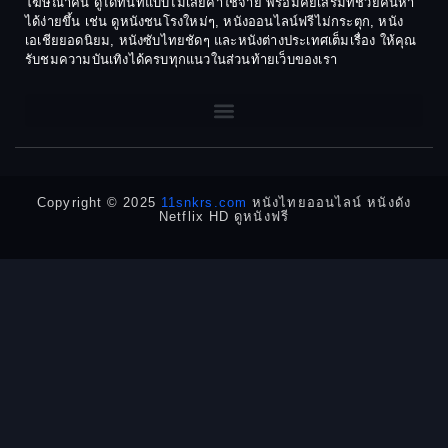
โฆษณาคั่น ดูได้ทันทีแบบไม่เสียค่าใช้จ่าย พร้อมคีย์เสริมที่ช่วยค้นหา
1970
1969
Dance เต้น
ได้ง่ายขึ้น เช่น ดูหนังชนโรงใหม่ๆ, หนังออนไลน์ฟรีไม่กระตุก, หนัง
เอเชียยอดนิยม, หนังซับไทยชัดๆ และหนังต่างประเทศเต็มเรื่อง ให้คุณ
1968
1964
Dark Comedy ตลกร้าย
รับชมความบันเทิงได้ครบทุกแนวในส่วนท้ายเว็บของเรา
1962
1960
DC
1956
1954
1950
1940
Detective
Detective สืบสวน
Copyright © 2025
11snkrs.com
หนังไทยออนไลน์ หนังดัง
Netflix HD ดูหนังฟรี
Detective สืบสวน
Disaster
Disney+
Documentary สารคดี
Documentary สารคดี
Drama ดราม่า