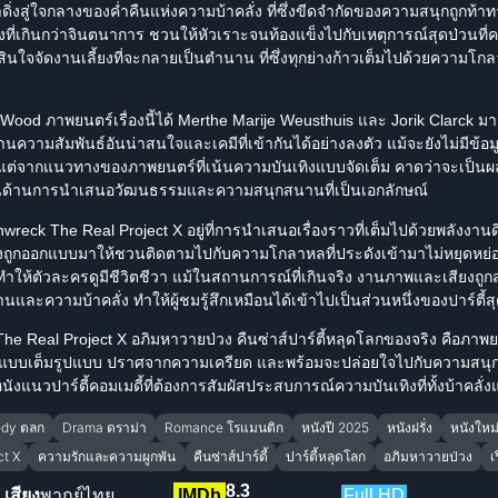
ำดิ่งสู่ใจกลางของค่ำคืนแห่งความบ้าคลั่ง ที่ซึ่งขีดจำกัดของความสนุกถูกท้าทา
ยงที่เกินกว่าจินตนาการ ชวนให้หัวเราะจนท้องแข็งไปกับเหตุการณ์สุดป่วนที่
ัดสินใจจัดงานเลี้ยงที่จะกลายเป็นตำนาน ที่ซึ่งทุกย่างก้าวเต็มไปด้วยความโ
Wood ภาพยนตร์เรื่องนี้ได้ Merthe Marije Weusthuis และ Jorik Clarck 
วผ่านความสัมพันธ์อันน่าสนใจและเคมีที่เข้ากันได้อย่างลงตัว แม้จะยังไม่มีข
แต่จากแนวทางของภาพยนตร์ที่เน้นความบันเทิงแบบจัดเต็ม คาดว่าจะเป็นผล
ในด้านการนำเสนอวัฒนธรรมและความสนุกสนานที่เป็นเอกลักษณ์
nwreck The Real Project X
อยู่ที่การนำเสนอเรื่องราวที่เต็มไปด้วยพลังง
่องถูกออกแบบมาให้ชวนติดตามไปกับความโกลาหลที่ประดังเข้ามาไม่หยุดหย่อ
ห้ตัวละครดูมีชีวิตชีวา แม้ในสถานการณ์ที่เกินจริง งานภาพและเสียงถูกสร
ความบ้าคลั่ง ทำให้ผู้ชมรู้สึกเหมือนได้เข้าไปเป็นส่วนหนึ่งของปาร์ตี้สุด
The Real Project X
อภิมหาวายป่วง
คืนซ่าส์ปาร์ตี้
หลุดโลกของจริง คือภาพยน
ิงแบบเต็มรูปแบบ ปราศจากความเครียด และพร้อมจะปล่อยใจไปกับความสนุก
ังแนวปาร์ตี้คอมเมดี้ที่ต้องการสัมผัสประสบการณ์ความบันเทิงที่ทั้งบ้าคลั
dy ตลก
Drama ดราม่า
Romance โรแมนติก
หนังปี 2025
หนังฝรั่ง
หนังใหม
ct X
ความรักและความผูกพัน
คืนซ่าส์ปาร์ตี้
ปาร์ตี้หลุดโลก
อภิมหาวายป่วง
เ
8.3
เสียง
พากย์ไทย
IMDb
Full HD