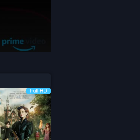
Coming-of-age ชีวิตวัยรุ่น
1982
1981
1980
Crime อาชญากรรม
1978
1977
1975
Crime อาชญากรรม
1974
1973
Cult Film
1972
1971
1970
1969
Culture
1968
1964
Dance เต้น
1962
1960
Full HD
Dark Comedy ตลกร้าย
1956
1954
1950
1940
DC
Detective
Detective สืบสวน