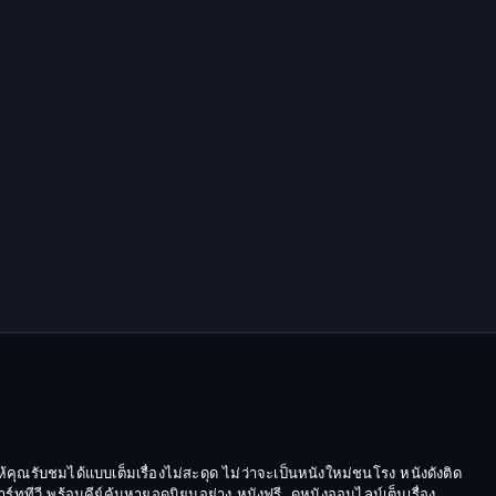
Epic มหากาพย์
Erotic
Family ครอบครัว
Family ครอบครัว
Fantasy จินตนาการ
Fantasy จินตนาการ
Fantasy แฟนตาซี
Fiction
Film
้คุณรับชมได้แบบเต็มเรื่องไม่สะดุด ไม่ว่าจะเป็นหนังใหม่ชนโรง หนังดังติด
Gothic
ีวี พร้อมคีย์ค้นหายอดนิยมอย่าง หนังฟรี, ดูหนังออนไลน์เต็มเรื่อง,