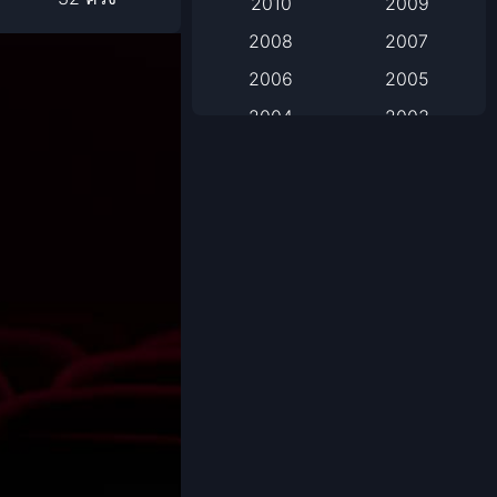
2010
2009
2008
2007
Based on Novel
2006
2005
Biography
2004
2003
Biography ชีวิตจริง
2002
2001
2000
1999
Black Comedy
1998
1997
Classic หนังคลาสสิก
1996
1995
1994
1993
Classic หนังคลาสสิก
1992
1991
Comedy ตลก
1990
1989
Comedy ตลก
1988
1987
1986
1985
Coming-of-Age
1984
1983