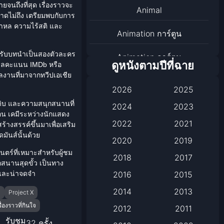
ยจนถึงที่สุด เรื่องราวจะ
Animal
คาดไม่ถึง เตรียมพบกับการ
กลาหล ความไร้สติ และ
Animation การ์ตูน
มารับบทนำเป็นสองตัวละคร
Animation การ์ตูน
ดูหนังตามปีที่ฉาย
้อมูลคะแนน IMDb หรือ
งานที่มาจากทวีปเอเชีย
Animation การ์ตูน
2026
2025
Anthology
านดิบ และความสนุกสนานที่
2024
2023
น เคมีระหว่าง
นักแสดง
2022
2021
้างสรรค์ขึ้นมาเพื่อเสริม
Apple TV
มันส์นั้นด้วย
2020
2019
Apple TV+
ตร์ที่เหมาะสำหรับผู้ชม
2018
2017
สนานสุดขั้ว เป็นทาง
่งและน่าจดจำ
Based on a True Story เรื่อง
2016
2015
จริง
2014
2013
่
Project X
รื่องราวที่กินใจ
2012
2011
Based on a True Story เรื่อง
รับชม
จริง
32 ครั้ง