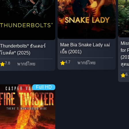
Mis
Mae Bia Snake Lady แม่
Thunderbolts* ธันเดอร์
for 
เบี้ย (2001)
โบลต์ส* (2025)
(201
4.7
พากย์ไทย
7.8
พากย์ไทย
สุด
6.
Full HD