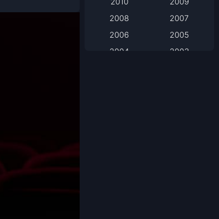
2010
2009
2008
2007
Based on Novel
2006
2005
Biography
2004
2003
Biography ชีวิตจริง
2002
2001
2000
1999
Black Comedy
1998
1997
Classic หนังคลาสสิก
1996
1995
1994
1993
Classic หนังคลาสสิก
1992
1991
Comedy ตลก
1990
1989
Comedy ตลก
1988
1987
1986
1985
Coming-of-Age
1984
1983