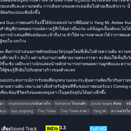
ด้วยแสงสีและความกดดัน การเดินทางของพวกเธอเต็มไปด้วยเสียงหัวเราะ น้
ต่อกันแน่นแฟ้นยิ่งขึ้น
d Guo ภาพยนตร์เรื่องนี้ได้
นักแสดง
นำมากฝีมืออย่าง
Yang Mi
,
Amber Ku
คัญที่ถ่ายทอดอารมณ์ความรู้สึกได้อย่างถึงแก่น แม้ข้อมูลเบื้องต้นจะไม่ไ
วยการนำเสนอที่ทันสมัยและเข้าถึงง่าย ทำให้สามารถคาดเดาได้ว่าภาพยนตร์เรื
ผู้ชมในวงกว้าง
Times คือการนำเสนอภาพลักษณ์ของวัยรุ่นยุคใหม่ที่เต็มไปด้วยความฝัน คว
าเรื่องที่รวดเร็ว ฉับไว ผสานกับงานภาพที่สวยงามตระการตา สะท้อนให้เห็นถ
ชั้นเชิง เคมีระหว่าง
นักแสดง
นำหลักสามารถถ่ายทอดความผูกพันและความเข
ำให้ผู้ชมรู้สึกอินไปกับทุกย่างก้าวของตัวละคร
ที่มอบประสบการณ์การรับชมที่สนุกสนานและกระตุ้นความคิดเกี่ยวกับควา
่ตามความฝัน เหมาะอย่างยิ่งสำหรับผู้ชมที่ชื่นชอบภาพยนตร์แนว Coming-of-
ที่สะท้อนชีวิตจริงของคนหนุ่มสาวในยุคปัจจุบันได้อย่างลึกซึ้ง
ม่า
Inspirational แรงบันดาลใจ
Romance โรแมนติก
Social Issues สังคม
หนั
 Kuo
Guo Jingming
Tiny Times
Tiny Times ภาค 1
Yang Mi
ความหวังในว
3.3
เสียง
Sound Track
IMDb
Full HD