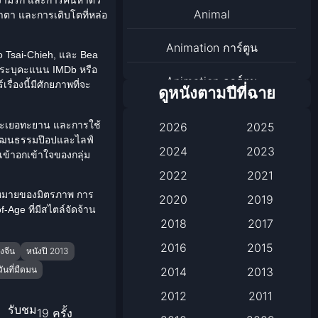
Animal
ำตา และการเติบโตที่หล่อ
Animation การ์ตูน
o
Tsai-Chieh, และ
Bea
ด้ระบุคะแนน IMDb หรือ
Animation การ์ตูน
่องนี้มีศักยภาพที่จะ
ดูหนังตามปีที่ฉาย
Animation การ์ตูน
ามทะเยอทะยาน และการใช้
2026
2025
ึงวัฒนธรรมป๊อปและไลฟ์
Anthology
2024
2023
้าอกเข้าใจของกลุ่ม
2022
2021
Apple TV
มหมายของมิตรภาพ การ
2020
2019
Age ที่มีสไตล์จัดจ้าน
Apple TV+
2018
2017
Based on a True Story เรื่อง
2016
2015
งจีน
หนังปี 2013
จริง
ันที่มืดมน
2014
2013
2012
2011
Based on a True Story เรื่อง
รับชม
19 ครั้ง
จริง