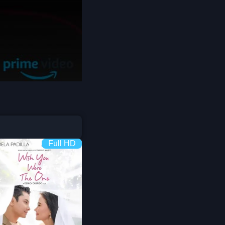
Coming-of-age ชีวิตวัยรุ่น
1982
1981
1980
Crime อาชญากรรม
1978
1977
1975
Crime อาชญากรรม
1974
1973
Cult Film
1972
1971
1970
1969
Culture
1968
1964
Dance เต้น
1962
1960
Full HD
Dark Comedy ตลกร้าย
1956
1954
1950
1940
DC
Detective
Detective สืบสวน