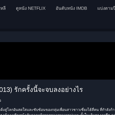
หลี
ดูหนัง NETFLIX
อันดับหนัง IMDB
แบ่งตามป
013) รักครั้งนี้จะจบลงอย่างไร
อ
ดิ่งสู่โลกอันสดใสและซับซ้อนของกลุ่มเพื่อนสาวชาวเซี่ยงไฮ้สี่คน ที่กำลังก้าวเ
กเธอต้องเผชิญหน้ากับความท้าทายหลากหลายรูปแบบ ทั้งในเส้นทางอาชีพ ค