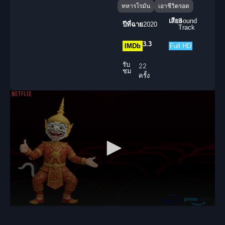
ทหารโรมัน
เอาชีวิตรอด
เสียง
Sound
ปีที่ฉาย
2020
Track
3.3
IMDb
Full HD
รับ
22
ชม
ครั้ง