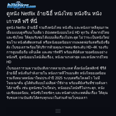
1994
1993
Comedy ตลก
1992
1991
ดูหนัง Netflix อ้ายฉีอี้ หนังไทย หนังจีน หนัง
1990
1989
เกาหลี ฟรี ที่นี่
Coming-of-Age
1988
1987
ดูหนัง Netflix อ้ายฉีอี้ รวมถึงหนังไทย หนังจีน และหนังเกาหลีคุณภาพ
Coming-of-age ชีวิตวัยรุ่น
เยี่ยมแบบดูฟรีบนเว็บเดียว อัปเดตหนังออนไลน์ HD ทุกวัน ทั้งพากย์ไทย
1986
1985
และซับไทย ให้คุณรับชมได้แบบเต็มเรื่องไม่สะดุด ไม่ว่าจะเป็นหนังใหม่
1984
1983
ชนโรง หนังดังติดเทรนด์ หรือหนังยอดนิยมจากแพลตฟอร์มสตรีมมิงชื่อ
Crime อาชญากรรม
ดัง เว็บของเราพร้อมให้บริการด้วยคุณภาพคมชัดระดับ HD–4K รองรับ
1982
1981
การดูบนมือถือ แท็บเล็ต และสมาร์ททีวี พร้อมคีย์ค้นหายอดนิยมอย่าง
Crime อาชญากรรม
1980
1978
หนังฟรี, ดูหนังออนไลน์เต็มเรื่อง, หนังมาแรงล่าสุด และหนังพากย์ไทย
HD
1977
1975
Cult Film
เว็บของเรารวมความบันเทิงจากหลายประเทศ ทั้งหนังเน็ตฟลิกซ์ ซีรีส์
1974
1973
อ้ายฉีอี้ หนังจีนกำลังภายใน หนังเกาหลีโรแมนติก หนังไทยยอดนิยม
Culture
รวมถึงหมวดหนังมาใหม่ประจำปี 2025 ระบบสตรีมโหลดไว ไม่มี
1972
1971
โฆษณาคั่น ดูได้ทันทีแบบไม่เสียค่าใช้จ่าย พร้อมคีย์เสริมที่ช่วยค้นหา
1970
1969
Dance เต้น
ได้ง่ายขึ้น เช่น ดูหนังชนโรงใหม่ๆ, หนังออนไลน์ฟรีไม่กระตุก, หนัง
เอเชียยอดนิยม, หนังซับไทยชัดๆ และหนังต่างประเทศเต็มเรื่อง ให้คุณ
1968
1964
Dark Comedy ตลกร้าย
รับชมความบันเทิงได้ครบทุกแนวในส่วนท้ายเว็บของเรา
1962
1960
DC
1956
1954