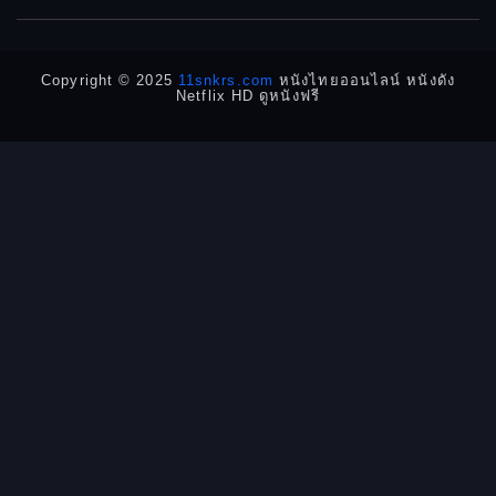
1950
1940
Detective
Detective สืบสวน
Copyright © 2025
11snkrs.com
หนังไทยออนไลน์ หนังดัง
Netflix HD ดูหนังฟรี
Detective สืบสวน
Disaster
Disney+
Documentary สารคดี
Documentary สารคดี
Drama ดราม่า
Drama ดราม่า
Dystopian
Emotional