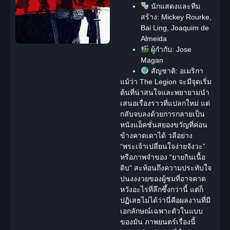
นักแสดงและทีม
สร้าง:
Mickey Rourke,
Bai Ling, Joaquim de
Almeida
ผู้กำกับ:
Jose
Magan
สัญชาติ:
อเมริกา
แม้ว่า The Legion จะมีจุดเริ่ม
ต้นที่น่าสนใจและพยายามนำ
เสนอเรื่องราวที่แปลกใหม่ แต่
กลับจบลงด้วยการกลายเป็น
หนังแอ็คชั่น
สยองขวัญ
ที่ค่อน
ข้างคาดเดาได้ วลีอย่าง
“พระเจ้าเปลี่ยนใจง่ายจังวะ”
หรือภาพจำของ “ยายกินเนื้อ
ดิบ” สะท้อนถึงความประทับใจ
ปนงงงวยของผู้ชมที่อาจคาด
หวังอะไรที่ลึกซึ้งกว่านี้ แต่ก็
ปฏิเสธไม่ได้ว่านี่คือผลงานที่มี
เอกลักษณ์เฉพาะตัวในแบบ
ของมัน ภาพยนตร์เรื่องนี้