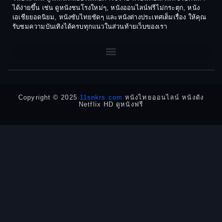
1970
1969
Dance เต้น
ได้ง่ายขึ้น เช่น ดูหนังชนโรงใหม่ๆ, หนังออนไลน์ฟรีไม่กระตุก, หนัง
เอเชียยอดนิยม, หนังซับไทยชัดๆ และหนังต่างประเทศเต็มเรื่อง ให้คุณ
1968
1964
Dark Comedy ตลกร้าย
รับชมความบันเทิงได้ครบทุกแนวในส่วนท้ายเว็บของเรา
1962
1960
DC
1956
1954
1950
1940
Detective
Detective สืบสวน
Copyright © 2025
11snkrs.com
หนังไทยออนไลน์ หนังดัง
Netflix HD ดูหนังฟรี
Detective สืบสวน
Disaster
Disney+
Documentary สารคดี
Documentary สารคดี
Drama ดราม่า