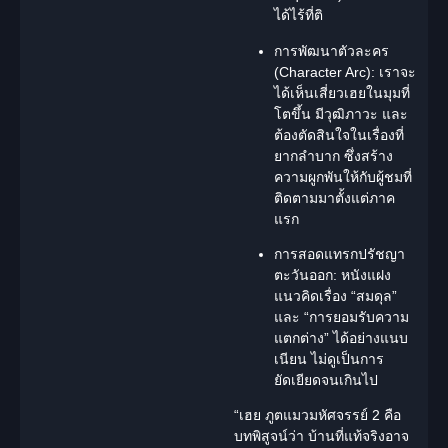
ได้ไร้ที่ติ
การพัฒนาตัวละคร
(Character Arc):
เราจะ
ได้เห็นเสี่ยวเฮยในมุมที่
โตขึ้น มีวุฒิภาวะ และ
ต้องตัดสินใจในเรื่องที่
ยากลำบาก ซึ่งสร้าง
ความผูกพันให้กับผู้ชมที่
ติดตามมาตั้งแต่ภาค
แรก
การสอดแทรกปรัชญา
ตะวันออก:
หนังแฝง
แนวคิดเรื่อง “สมดุล”
และ “การยอมรับความ
แตกต่าง” ได้อย่างแนบ
เนียน ไม่ดูเป็นการ
ยัดเยียดจนเกินไป
“เฮย ภูตแมวมหัศจรรย์ 2 คือ
บทพิสูจน์ว่า บ้านที่แท้จริงอาจ