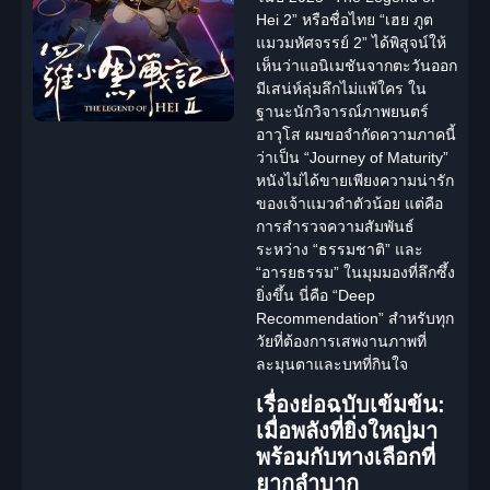
Hei 2”
หรือชื่อไทย
“เฮย ภูต
แมวมหัศจรรย์ 2”
ได้พิสูจน์ให้
เห็นว่าแอนิเมชันจากตะวันออก
มีเสน่ห์ลุ่มลึกไม่แพ้ใคร ใน
ฐานะนักวิจารณ์ภาพยนตร์
อาวุโส ผมขอจำกัดความภาคนี้
ว่าเป็น “Journey of Maturity”
หนังไม่ได้ขายเพียงความน่ารัก
ของเจ้าแมวดำตัวน้อย แต่คือ
การสำรวจความสัมพันธ์
ระหว่าง “ธรรมชาติ” และ
“อารยธรรม” ในมุมมองที่ลึกซึ้ง
ยิ่งขึ้น นี่คือ “Deep
Recommendation” สำหรับทุก
วัยที่ต้องการเสพงานภาพที่
ละมุนตาและบทที่กินใจ
เรื่องย่อฉบับเข้มข้น:
เมื่อพลังที่ยิ่งใหญ่มา
พร้อมกับทางเลือกที่
ยากลำบาก