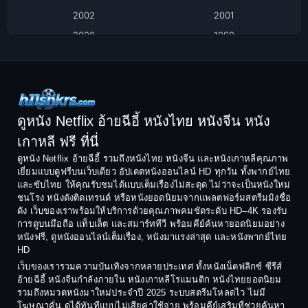
2002
2001
Classic หนังคลาสสิก
2000
1999
1998
1997
Classic หนังคลาสสิก
1996
1995
Comedy ตลก
1994
1993
Comedy ตลก
1992
1991
ดูหนัง Netflix อ้ายฉีอี้ หนังไทย หนังจีน หนัง
1990
1989
เกาหลี ฟรี ที่นี่
Coming-of-Age
1988
1987
ดูหนัง Netflix อ้ายฉีอี้ รวมถึงหนังไทย หนังจีน และหนังเกาหลีคุณภาพ
Coming-of-age ชีวิตวัยรุ่น
เยี่ยมแบบดูฟรีบนเว็บเดียว อัปเดตหนังออนไลน์ HD ทุกวัน ทั้งพากย์ไทย
1986
1985
และซับไทย ให้คุณรับชมได้แบบเต็มเรื่องไม่สะดุด ไม่ว่าจะเป็นหนังใหม่
1984
1983
ชนโรง หนังดังติดเทรนด์ หรือหนังยอดนิยมจากแพลตฟอร์มสตรีมมิงชื่อ
Crime อาชญากรรม
ดัง เว็บของเราพร้อมให้บริการด้วยคุณภาพคมชัดระดับ HD–4K รองรับ
1982
1981
การดูบนมือถือ แท็บเล็ต และสมาร์ททีวี พร้อมคีย์ค้นหายอดนิยมอย่าง
Crime อาชญากรรม
1980
1978
หนังฟรี, ดูหนังออนไลน์เต็มเรื่อง, หนังมาแรงล่าสุด และหนังพากย์ไทย
HD
1977
1975
Cult Film
เว็บของเรารวมความบันเทิงจากหลายประเทศ ทั้งหนังเน็ตฟลิกซ์ ซีรีส์
1974
1973
อ้ายฉีอี้ หนังจีนกำลังภายใน หนังเกาหลีโรแมนติก หนังไทยยอดนิยม
Culture
รวมถึงหมวดหนังมาใหม่ประจำปี 2025 ระบบสตรีมโหลดไว ไม่มี
1972
1971
โฆษณาคั่น ดูได้ทันทีแบบไม่เสียค่าใช้จ่าย พร้อมคีย์เสริมที่ช่วยค้นหา