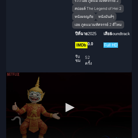
รีวิว เฮย ภูตแมวมหัศจรรย์ 2
สปอยล์ The Legend of Hei 2
หนังผจญภัย
หนังมันส์ๆ
เฮย ภูตแมวมหัศจรรย์ 2 ดีไหม
ปีที่ฉาย
2025
เสียง
Soundtrack
0.0
IMDb
Full HD
รับ
52
ชม
ครั้ง