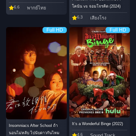
โคนัน vs จอมโจรคิด (2024)
6.6
พากย์ไทย
6.3
เสียงโรง
Full HD
Full HD
It’s a Wonderful Binge (2022)
Insomniacs After School ถ้า
นอนไม่หลับ ไปนับดาวกันไหม
4.6
Sound Track