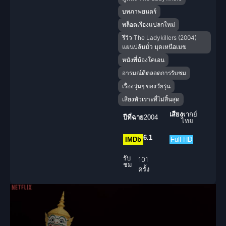
บทภาพยนตร์
พล็อตเรื่องแปลกใหม่
รีวิว The Ladykillers (2004)
แผนปล้นมั่ว มุดเหนือเมฆ
หนังพี่น้องโคเอน
อารมณ์ดีตลอดการรับชม
เรื่องวุ่นๆ ของวัยรุ่น
เสียงหัวเราะที่ไม่สิ้นสุด
เสียง
พากย์
ปีที่ฉาย
2004
ไทย
6.1
IMDb
Full HD
รับ
101
ชม
ครั้ง