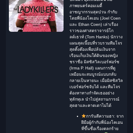
ภาพยนตร์คอมเมดี้
อาชญากรรมสุดป่วน กำกับ
โดยพี่น้องโคเอน (Joel Coen
และ Ethan Coen) เล่าเรื่อง
ราวของศาสตราจารย์โก
ลด์เธวท์ (Tom Hanks) นักวาง
แผนสุดเนี๊ยบที่รวบรวมทีมโจร
สุดติ๊งต๊องเพื่อปล้นเงินจาก
เรือนเก็บเงินใต้ดินของหญิง
ชราชื่อ มิสซิสวิลเบอร์ฟอร์ซ
(Irma P. Hall) แผนการที่ดู
เหมือนจะสมบูรณ์แบบกลับ
กลายเป็นหายนะ เมื่อมิสซิสวิล
เบอร์ฟอร์ซจับได้ และทีมโจร
ต้องหาทางกำจัดเธออย่าง
ทุลักทุเล นำไปสู่สถานการณ์
สุดฮาและคาดเดาไม่ได้
การันตีความฮา:
จาก
ฝีมือผู้กำกับพี่น้องโคเอน
ที่ขึ้นชื่อเรื่องตลกร้าย