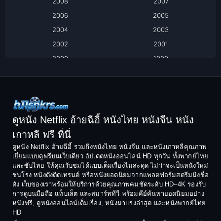
2008
2007
Biography ชีวิตจริง
2006
2005
2004
2003
Black Comedy
2002
2001
Classic หนังคลาสสิก
2000
1999
1998
1997
Classic หนังคลาสสิก
1996
1995
Comedy ตลก
1994
1993
Comedy ตลก
1992
1991
ดูหนัง Netflix อ้ายฉีอี้ หนังไทย หนังจีน หนัง
1990
1989
เกาหลี ฟรี ที่นี่
Coming-of-Age
1988
1987
ดูหนัง Netflix อ้ายฉีอี้ รวมถึงหนังไทย หนังจีน และหนังเกาหลีคุณภาพ
Coming-of-age ชีวิตวัยรุ่น
เยี่ยมแบบดูฟรีบนเว็บเดียว อัปเดตหนังออนไลน์ HD ทุกวัน ทั้งพากย์ไทย
1986
1985
และซับไทย ให้คุณรับชมได้แบบเต็มเรื่องไม่สะดุด ไม่ว่าจะเป็นหนังใหม่
1984
1983
ชนโรง หนังดังติดเทรนด์ หรือหนังยอดนิยมจากแพลตฟอร์มสตรีมมิงชื่อ
Crime อาชญากรรม
ดัง เว็บของเราพร้อมให้บริการด้วยคุณภาพคมชัดระดับ HD–4K รองรับ
1982
1981
การดูบนมือถือ แท็บเล็ต และสมาร์ททีวี พร้อมคีย์ค้นหายอดนิยมอย่าง
Crime อาชญากรรม
1980
1978
หนังฟรี, ดูหนังออนไลน์เต็มเรื่อง, หนังมาแรงล่าสุด และหนังพากย์ไทย
HD
1977
1975
Cult Film