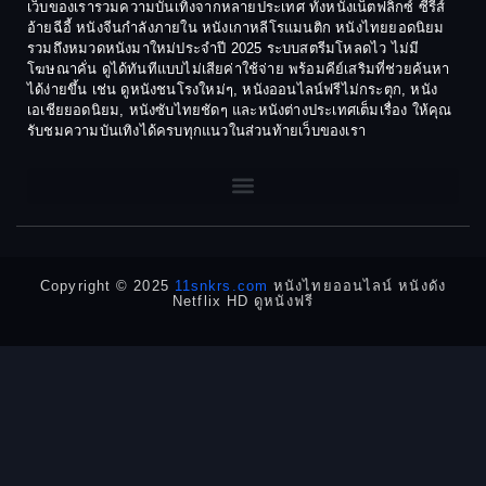
เว็บของเรารวมความบันเทิงจากหลายประเทศ ทั้งหนังเน็ตฟลิกซ์ ซีรีส์
1974
1973
อ้ายฉีอี้ หนังจีนกำลังภายใน หนังเกาหลีโรแมนติก หนังไทยยอดนิยม
Culture
รวมถึงหมวดหนังมาใหม่ประจำปี 2025 ระบบสตรีมโหลดไว ไม่มี
1972
1971
โฆษณาคั่น ดูได้ทันทีแบบไม่เสียค่าใช้จ่าย พร้อมคีย์เสริมที่ช่วยค้นหา
1970
1969
Dance เต้น
ได้ง่ายขึ้น เช่น ดูหนังชนโรงใหม่ๆ, หนังออนไลน์ฟรีไม่กระตุก, หนัง
เอเชียยอดนิยม, หนังซับไทยชัดๆ และหนังต่างประเทศเต็มเรื่อง ให้คุณ
1968
1964
Dark Comedy ตลกร้าย
รับชมความบันเทิงได้ครบทุกแนวในส่วนท้ายเว็บของเรา
1962
1960
DC
1956
1954
1950
1940
Detective
Detective สืบสวน
Copyright © 2025
11snkrs.com
หนังไทยออนไลน์ หนังดัง
Netflix HD ดูหนังฟรี
Detective สืบสวน
Disaster
Disney+
Documentary สารคดี