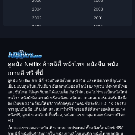
2006
2005
2004
2003
Black Comedy
2002
2001
Classic หนังคลาสสิก
2000
1999
1998
1997
Classic หนังคลาสสิก
1996
1995
Comedy ตลก
1994
1993
Comedy ตลก
1992
1991
ดูหนัง Netflix อ้ายฉีอี้ หนังไทย หนังจีน หนัง
1990
1989
เกาหลี ฟรี ที่นี่
Coming-of-Age
1988
1987
ดูหนัง Netflix อ้ายฉีอี้ รวมถึงหนังไทย หนังจีน และหนังเกาหลีคุณภาพ
Coming-of-age ชีวิตวัยรุ่น
เยี่ยมแบบดูฟรีบนเว็บเดียว อัปเดตหนังออนไลน์ HD ทุกวัน ทั้งพากย์ไทย
1986
1985
และซับไทย ให้คุณรับชมได้แบบเต็มเรื่องไม่สะดุด ไม่ว่าจะเป็นหนังใหม่
1984
1983
ชนโรง หนังดังติดเทรนด์ หรือหนังยอดนิยมจากแพลตฟอร์มสตรีมมิงชื่อ
Crime อาชญากรรม
ดัง เว็บของเราพร้อมให้บริการด้วยคุณภาพคมชัดระดับ HD–4K รองรับ
1982
1981
การดูบนมือถือ แท็บเล็ต และสมาร์ททีวี พร้อมคีย์ค้นหายอดนิยมอย่าง
Crime อาชญากรรม
1980
1978
หนังฟรี, ดูหนังออนไลน์เต็มเรื่อง, หนังมาแรงล่าสุด และหนังพากย์ไทย
HD
1977
1975
Cult Film
เว็บของเรารวมความบันเทิงจากหลายประเทศ ทั้งหนังเน็ตฟลิกซ์ ซีรีส์
1974
1973
อ้ายฉีอี้ หนังจีนกำลังภายใน หนังเกาหลีโรแมนติก หนังไทยยอดนิยม