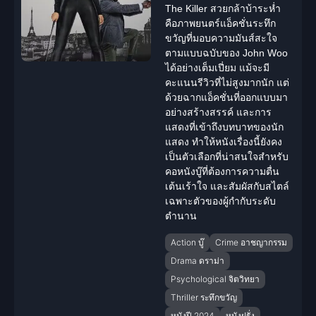
The Killer สวยกล้าบ้าระห่ำ
คือภาพยนตร์แอ็คชั่น
ระทึก
ขวัญ
ที่มอบความมันส์สะใจ
ตามแบบฉบับของ John Woo
ได้อย่างเต็มเปี่ยม แม้จะมี
คะแนนรีวิวที่ไม่สูงมากนัก แต่
ด้วยฉากแอ็คชั่นที่ออกแบบมา
อย่างสร้างสรรค์ และการ
แสดงที่เข้าถึงบทบาทของ
นัก
แสดง
ทำให้หนังเรื่องนี้ยังคง
เป็นตัวเลือกที่น่าสนใจสำหรับ
คอหนังบู๊ที่ต้องการความตื่น
เต้นเร้าใจ และสัมผัสกับสไตล์
เฉพาะตัวของผู้กำกับระดับ
ตำนาน
Action บู๊
Crime อาชญากรรม
Drama ดราม่า
Psychological จิตวิทยา
Thriller ระทึกขวัญ
หนังปี 2024
หนังฝรั่ง