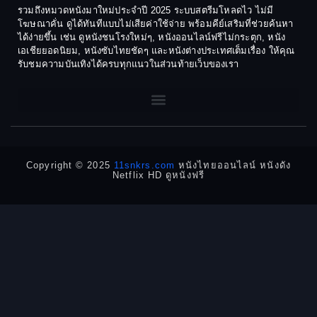
Culture
รวมถึงหมวดหนังมาใหม่ประจำปี 2025 ระบบสตรีมโหลดไว ไม่มี
1972
1971
โฆษณาคั่น ดูได้ทันทีแบบไม่เสียค่าใช้จ่าย พร้อมคีย์เสริมที่ช่วยค้นหา
1970
1969
Dance เต้น
ได้ง่ายขึ้น เช่น ดูหนังชนโรงใหม่ๆ, หนังออนไลน์ฟรีไม่กระตุก, หนัง
เอเชียยอดนิยม, หนังซับไทยชัดๆ และหนังต่างประเทศเต็มเรื่อง ให้คุณ
1968
1964
Dark Comedy ตลกร้าย
รับชมความบันเทิงได้ครบทุกแนวในส่วนท้ายเว็บของเรา
1962
1960
DC
1956
1954
1950
1940
Detective
Detective สืบสวน
Copyright © 2025
11snkrs.com
หนังไทยออนไลน์ หนังดัง
Netflix HD ดูหนังฟรี
Detective สืบสวน
Disaster
Disney+
Documentary สารคดี
Documentary สารคดี